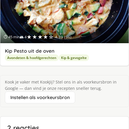
★★★★☆
⏱ 45 min
👥 4
4.39 (96)
Kip Pesto uit de oven
Avondeten & hoofdgerechten
Kip & gevogelte
Kook je vaker met KookJij? Stel ons in als voorkeursbron in
Google — dan vind je onze recepten sneller terug.
Instellen als voorkeursbron
2 reacties