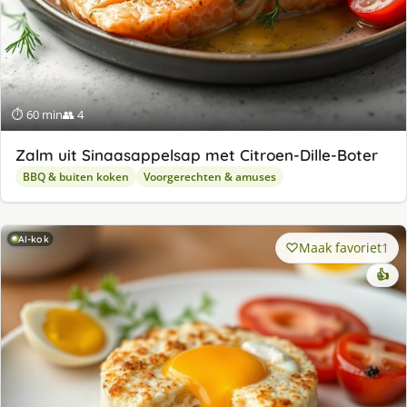
⏱ 60 min
👥 4
Zalm uit Sinaasappelsap met Citroen-Dille-Boter
BBQ & buiten koken
Voorgerechten & amuses
AI-kok
Maak favoriet
1
👍