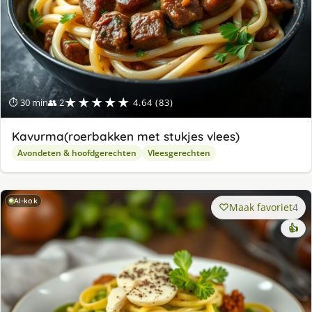
★★★★★
⏱ 30 min
👥 2
4.64 (83)
Kavurma(roerbakken met stukjes vlees)
Avondeten & hoofdgerechten
Vleesgerechten
AI-kok
Maak favoriet
4
👍