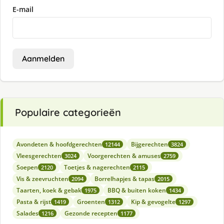
E-mail
Aanmelden
Populaire categorieën
Avondeten & hoofdgerechten
Bijgerechten
12144
3824
Vleesgerechten
Voorgerechten & amuses
3024
2759
Soepen
Toetjes & nagerechten
2120
2115
Vis & zeevruchten
Borrelhapjes & tapas
2094
2015
Taarten, koek & gebak
BBQ & buiten koken
1975
1434
Pasta & rijst
Groenten
Kip & gevogelte
1419
1312
1297
Salades
Gezonde recepten
1216
1177