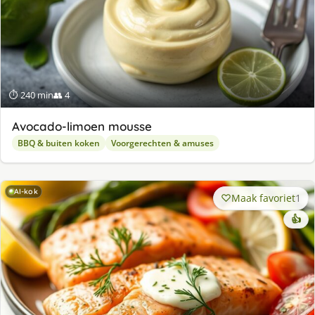
⏱ 240 min
👥 4
Avocado-limoen mousse
BBQ & buiten koken
Voorgerechten & amuses
AI-kok
Maak favoriet
1
👍