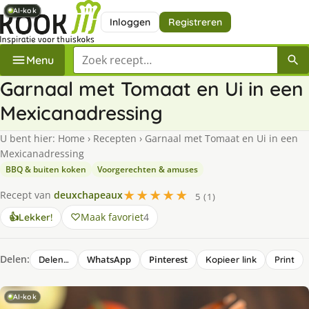
AI-kok
AI-kok
AI-kok
AI-kok
AI-kok
AI-kok
AI-kok
AI-kok
Inloggen
Registreren
Zoek een recept
Menu
Garnaal met Tomaat en Ui in een
Mexicanadressing
U bent hier:
Home
›
Recepten
›
Garnaal met Tomaat en Ui in een
Mexicanadressing
BBQ & buiten koken
Voorgerechten & amuses
★★★★★
Recept van
deuxchapeaux
5 (1)
Maak favoriet
4
👍
Lekker!
Delen:
WhatsApp
Pinterest
Delen…
Kopieer link
Print
AI-kok