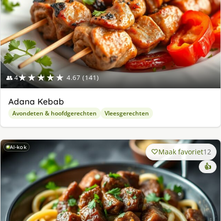
★★★★★
👥 4
4.67 (141)
Adana Kebab
Avondeten & hoofdgerechten
Vleesgerechten
AI-kok
Maak favoriet
12
👍