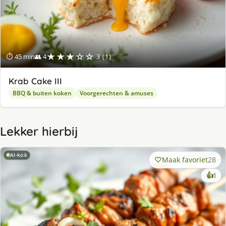
★★★☆☆
⏱ 45 min
👥 4
3 (1)
Krab Cake III
BBQ & buiten koken
Voorgerechten & amuses
Lekker hierbij
AI-kok
Maak favoriet
28
ke
👍
1
lek
ge