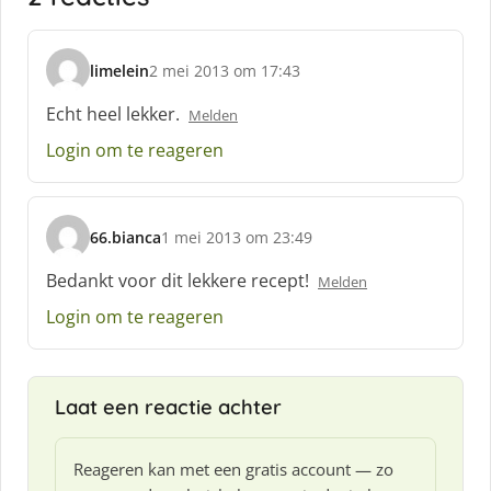
limelein
2 mei 2013 om 17:43
s
c
Echt heel lekker.
Melden
h
Login om te reageren
r
e
e
f
66.bianca
1 mei 2013 om 23:49
:
s
c
Bedankt voor dit lekkere recept!
Melden
h
Login om te reageren
r
e
e
f
Laat een reactie achter
:
Reageren kan met een gratis account — zo