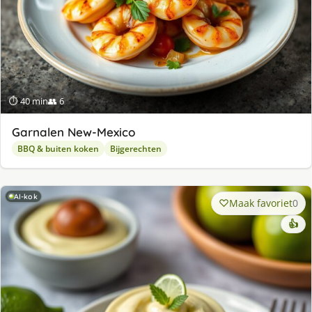
⏱ 40 min
👥 6
Garnalen New-Mexico
BBQ & buiten koken
Bijgerechten
AI-kok
Maak favoriet
0
👍