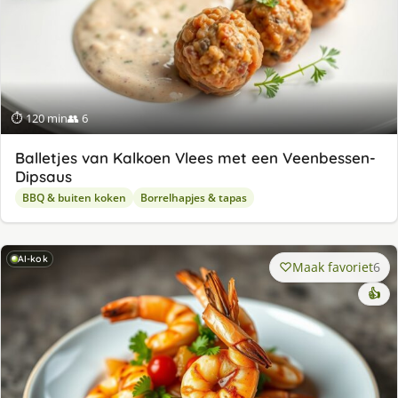
⏱ 120 min
👥 6
Balletjes van Kalkoen Vlees met een Veenbessen-
Dipsaus
BBQ & buiten koken
Borrelhapjes & tapas
AI-kok
Maak favoriet
6
👍