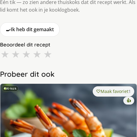
Eén tik — zo zien andere thuiskoks dat dit recept werkt. Als
lid komt het ook in je kooklogboek.
🍳
Ik heb dit gemaakt
Beoordeel dit recept
★
★
★
★
★
Probeer dit ook
AI-kok
Maak favoriet
1
👍