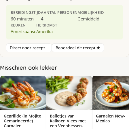
BEREIDINGSTIJD
AANTAL PERSONEN
MOEILIJKHEID
60 minuten
4
Gemiddeld
KEUKEN
HERKOMST
Amerikaanse
Amerika
Direct naar recept ↓
Beoordeel dit recept ★
Misschien ook lekker
Gegrillde (in Mojito
Balletjes van
Garnalen New-
Gemarineerde)
Kalkoen Vlees met
Mexico
Garnalen
een Veenbessen-