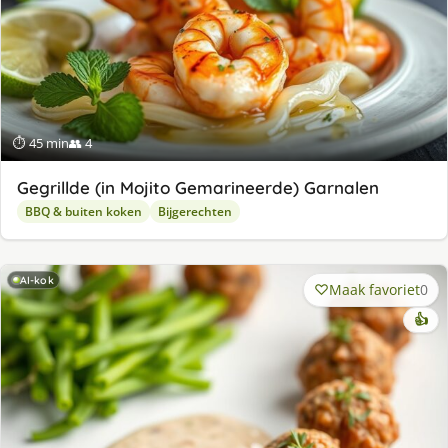
⏱ 45 min
👥 4
Gegrillde (in Mojito Gemarineerde) Garnalen
BBQ & buiten koken
Bijgerechten
AI-kok
Maak favoriet
0
👍