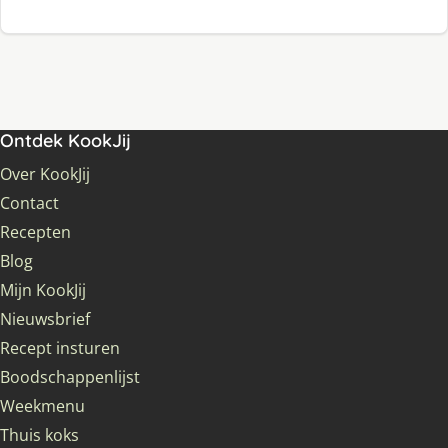
Ontdek KookJij
Over KookJij
Contact
Recepten
Blog
Mijn KookJij
Nieuwsbrief
Recept insturen
Boodschappenlijst
Weekmenu
Thuis koks