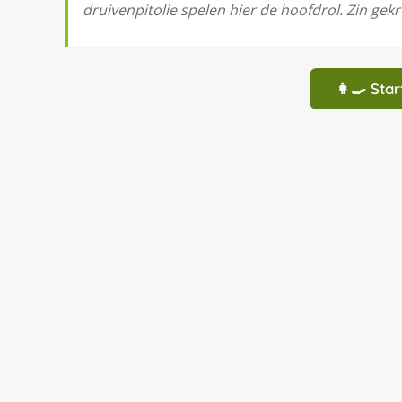
druivenpitolie spelen hier de hoofdrol. Zin gek
👩‍🍳 St