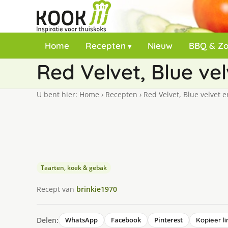
Home
Recepten
Nieuw
BBQ & Z
Red Velvet, Blue vel
U bent hier:
Home
›
Recepten
›
Red Velvet, Blue velvet e
Taarten, koek & gebak
Recept van
brinkie1970
Delen:
WhatsApp
Facebook
Pinterest
Kopieer li