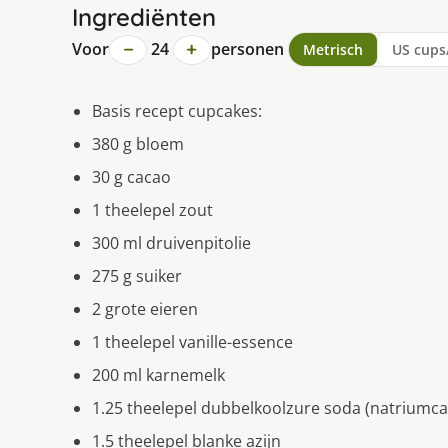
Ingrediënten
−
+
Voor
24
personen
Metrisch
US cups
Basis recept cupcakes:
380 g bloem
30 g cacao
1 theelepel zout
300 ml druivenpitolie
275 g suiker
2 grote eieren
1 theelepel vanille-essence
200 ml karnemelk
1.25 theelepel dubbelkoolzure soda (natriumc
1.5 theelepel blanke azijn