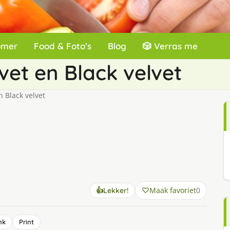
omer
Food & Foto’s
Blog
🎲 Verras me
vet en Black velvet
n Black velvet
Maak favoriet
0
👍
Lekker!
nk
Print