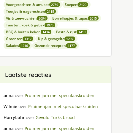
Voorgerechten & amuses
Soepen
2759
2120
Toetjes & nagerechten
2115
Vis & zeevruchten
Borrelhapjes & tapas
2094
2015
Taarten, koek & gebak
1975
BBQ & buiten koken
Pasta & rijst
1434
1419
Groenten
Kip & gevogelte
1312
1297
Salades
Gezonde recepten
1216
1177
Laatste reacties
anna
over
Pruimenjam met speculaaskruiden
Wilmie
over
Pruimenjam met speculaaskruiden
HarryLohr
over
Gevuld Turks brood
anna
over
Pruimenjam met speculaaskruiden