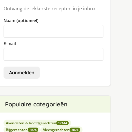
Ontvang de lekkerste recepten in je inbox.
Naam (optioneel)
E-mail
Aanmelden
Populaire categorieën
Avondeten & hoofdgerechten
12144
Bijgerechten
Vleesgerechten
3824
3024