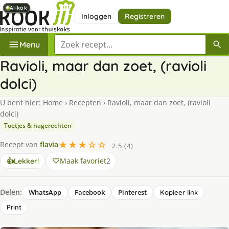
AI-kok
AI-kok
AI-kok
AI-kok
AI-kok
AI-kok
Inloggen
Registreren
Zoek een recept
Menu
Ravioli, maar dan zoet, (ravioli
dolci)
U bent hier:
Home
›
Recepten
›
Ravioli, maar dan zoet, (ravioli
dolci)
Toetjes & nagerechten
★★★☆☆
Recept van
flavia
2.5 (4)
Maak favoriet
2
👍
Lekker!
Delen:
WhatsApp
Facebook
Pinterest
Kopieer link
Print