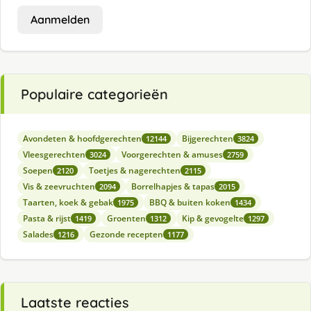
Aanmelden
Populaire categorieën
Avondeten & hoofdgerechten
Bijgerechten
12144
3824
Vleesgerechten
Voorgerechten & amuses
3024
2759
Soepen
Toetjes & nagerechten
2120
2115
Vis & zeevruchten
Borrelhapjes & tapas
2094
2015
Taarten, koek & gebak
BBQ & buiten koken
1975
1434
Pasta & rijst
Groenten
Kip & gevogelte
1419
1312
1297
Salades
Gezonde recepten
1216
1177
Laatste reacties