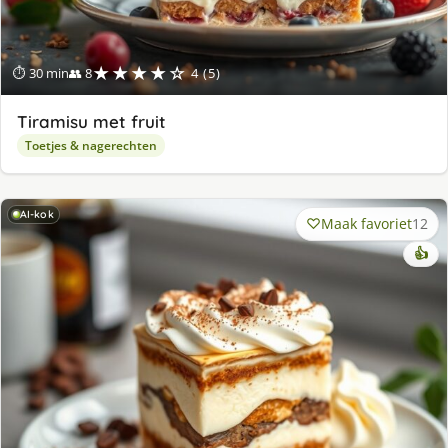
★★★★☆
⏱ 30 min
👥 8
4 (5)
Tiramisu met fruit
Toetjes & nagerechten
AI-kok
Maak favoriet
12
👍