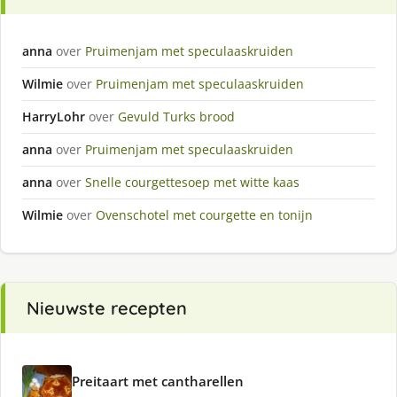
anna
over
Pruimenjam met speculaaskruiden
Wilmie
over
Pruimenjam met speculaaskruiden
HarryLohr
over
Gevuld Turks brood
anna
over
Pruimenjam met speculaaskruiden
anna
over
Snelle courgettesoep met witte kaas
Wilmie
over
Ovenschotel met courgette en tonijn
Nieuwste recepten
Preitaart met cantharellen