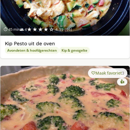
★★★★☆
⏱ 45 min
👥 4
4.39 (96)
Kip Pesto uit de oven
Avondeten & hoofdgerechten
Kip & gevogelte
Maak favoriet
3
👍