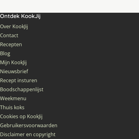
Ontdek KookJij
Over KookJij
Contact
Recepten
Blog
Mijn KookJij
Nieuwsbrief
Recept insturen
Boodschappenlijst
Weekmenu
Thuis koks
Cookies op KookJij
Gebruikersvoorwaarden
Disclaimer en copyright