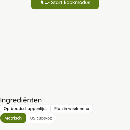
👩‍🍳 Start kookmodus
Ingrediënten
Op boodschappenlijst
Plan in weekmenu
Metrisch
US cups/oz