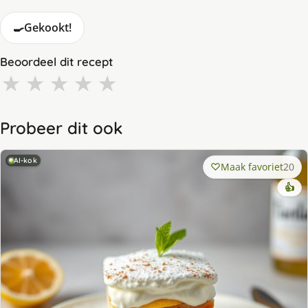
🍳
Gekookt!
Beoordeel dit recept
★
★
★
★
★
Probeer dit ook
AI-kok
Maak favoriet
20
👍