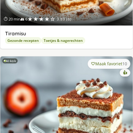
★★★★☆
⏱ 20 min
👥 6
3.83 (6)
Tiramisu
Gezonde recepten
Toetjes & nagerechten
AI-kok
Maak favoriet
10
👍