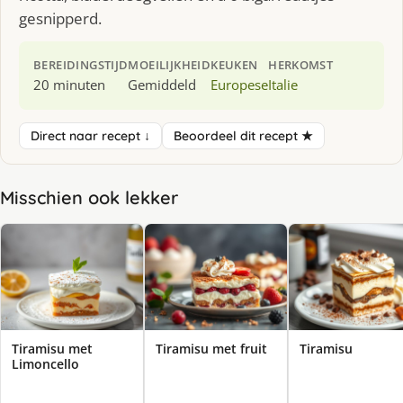
gesnipperd.
BEREIDINGSTIJD
MOEILIJKHEID
KEUKEN
HERKOMST
20 minuten
Gemiddeld
Europese
Italie
Direct naar recept ↓
Beoordeel dit recept ★
Misschien ook lekker
Tiramisu met
Tiramisu met fruit
Tiramisu
Limoncello