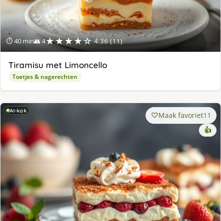
★★★★☆
⏱ 40 min
👥 4
4.36 (11)
Tiramisu met Limoncello
Toetjes & nagerechten
AI-kok
Maak favoriet
11
👍