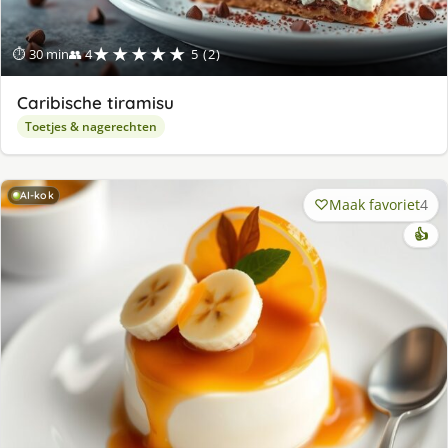
★★★★★
⏱ 30 min
👥 4
5 (2)
Caribische tiramisu
Toetjes & nagerechten
AI-kok
Maak favoriet
4
👍