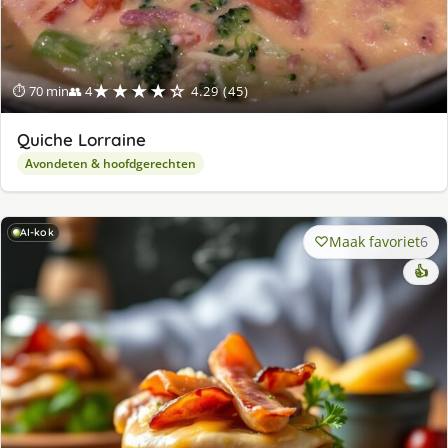
★★★★☆
⏱ 70 min
👥 4
4.29 (45)
Quiche Lorraine
Avondeten & hoofdgerechten
AI-kok
Maak favoriet
6
👍