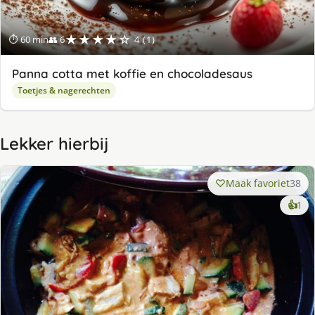
★★★★☆
⏱ 60 min
👥 6
4 (1)
Panna cotta met koffie en chocoladesaus
Toetjes & nagerechten
Lekker hierbij
Maak favoriet
38
ke
👍
1
lek
ge