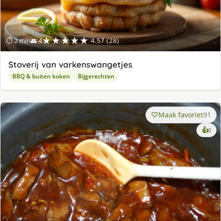
★★★★★
⏱ 2 min
👥 4
4.57 (28)
Stoverij van varkenswangetjes
BBQ & buiten koken
Bijgerechten
Maak favoriet
91
ke
👍
1
lek
ge