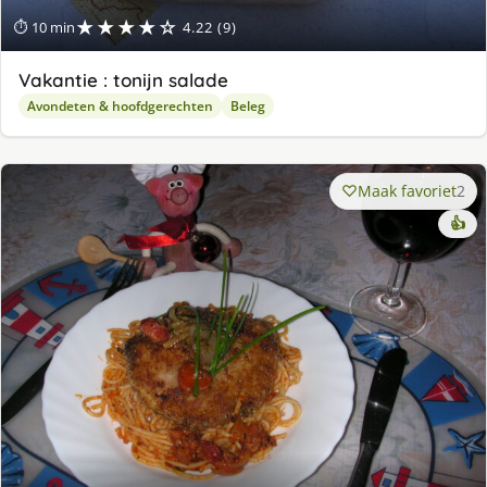
★★★★☆
⏱ 10 min
4.22 (9)
Vakantie : tonijn salade
Avondeten & hoofdgerechten
Beleg
Maak favoriet
2
👍