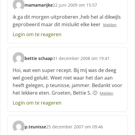
mamamarijke
22 juni 2009 om 15:57
s
c
ik ga dit morgen uitproberen ,heb het al dikwijls
h
geprobeerd maar dit misluikt elke keer
Melden
r
e
Login om te reageren
e
f
:
bettie schaap
31 december 2008 om 19:41
s
c
Hoi, wat een super recept. Bij mij was de deeg
h
wel goed gelukt. Weet niet waar het dan aan
r
heeft gelegen, p teunisse, jammer. Bedankt voor
e
het lekkere eten. Groeten, Bettie S. 🙂
e
Melden
f
Login om te reageren
:
p.teunisse
25 december 2007 om 09:46
s