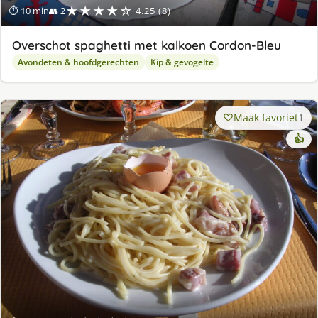
★★★★☆
⏱ 10 min
👥 2
4.25 (8)
Overschot spaghetti met kalkoen Cordon-Bleu
Avondeten & hoofdgerechten
Kip & gevogelte
Maak favoriet
1
👍