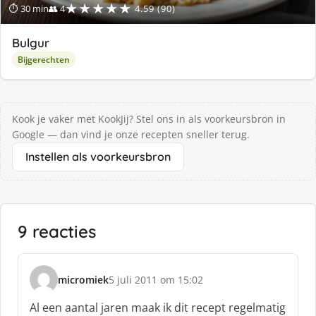
★★★★★
⏱ 30 min
👥 4
4.59 (90)
Bulgur
Bijgerechten
Kook je vaker met KookJij? Stel ons in als voorkeursbron in
Google — dan vind je onze recepten sneller terug.
Instellen als voorkeursbron
9 reacties
micromiek
5 juli 2011 om 15:02
s
c
Al een aantal jaren maak ik dit recept regelmatig