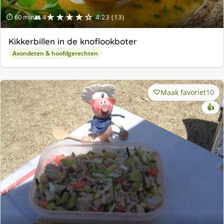
★★★★☆
⏱ 60 min
👥 4
4.23 (13)
Kikkerbillen in de knoflookboter
Avondeten & hoofdgerechten
Maak favoriet
10
👍