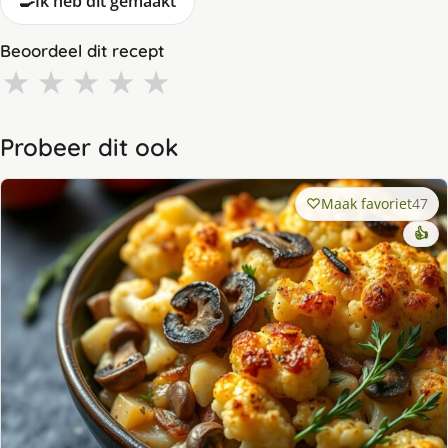
🍳
Ik heb dit gemaakt
Beoordeel dit recept
★
★
★
★
★
Probeer dit ook
Maak favoriet
47
👍