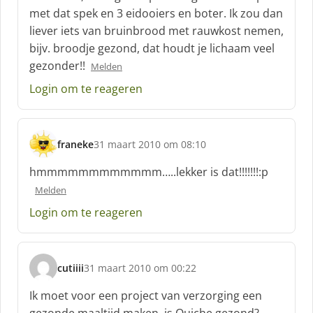
h
met dat spek en 3 eidooiers en boter. Ik zou dan
r
liever iets van bruinbrood met rauwkost nemen,
e
bijv. broodje gezond, dat houdt je lichaam veel
e
f
gezonder!!
Melden
:
Login om te reageren
franeke
31 maart 2010 om 08:10
s
c
hmmmmmmmmmmmm…..lekker is dat!!!!!!!:p
h
Melden
r
e
Login om te reageren
e
f
:
cutiiii
31 maart 2010 om 00:22
s
c
Ik moet voor een project van verzorging een
h