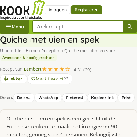
Inloggen
Registreren
Zoek een recept
Menu
Quiche met uien en spek
U bent hier:
Home
›
Recepten
›
Quiche met uien en spek
Avondeten & hoofdgerechten
★★★★☆
Recept van
Lambert
4.31 (29)
Maak favoriet
23
👍
Lekker!
Delen:
WhatsApp
Pinterest
Delen…
Kopieer link
Print
Quiche met uien en spek is een gerecht uit de
Europese keuken. Je maakt het in ongeveer 90
minuten, genoeg voor 4 personen. Belangrijkste