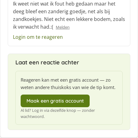
c
Ik weet niet wat ik fout heb gedaan maar het
h
deeg bleef een zanderig goedje, net als bij
r
zandkoekjes. Niet echt een lekkere bodem, zoals
e
ik verwacht had.:(
e
Melden
f
Login om te reageren
:
Laat een reactie achter
Reageren kan met een gratis account — zo
weten andere thuiskoks van wie de tip komt.
Maak een gratis account
Al lid? Log in via dezelfde knop — zonder
wachtwoord.