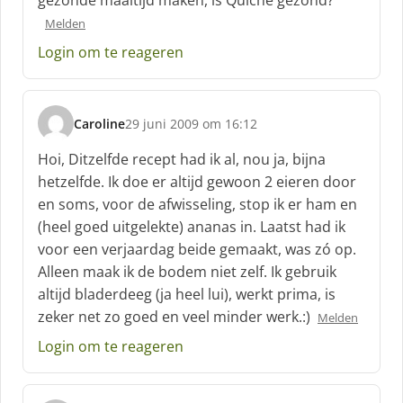
gezonde maaltijd maken, is Quiche gezond?
r
Melden
e
e
Login om te reageren
f
:
Caroline
29 juni 2009 om 16:12
s
c
Hoi, Ditzelfde recept had ik al, nou ja, bijna
h
hetzelfde. Ik doe er altijd gewoon 2 eieren door
r
en soms, voor de afwisseling, stop ik er ham en
e
(heel goed uitgelekte) ananas in. Laatst had ik
e
f
voor een verjaardag beide gemaakt, was zó op.
:
Alleen maak ik de bodem niet zelf. Ik gebruik
altijd bladerdeeg (ja heel lui), werkt prima, is
zeker net zo goed en veel minder werk.:)
Melden
Login om te reageren