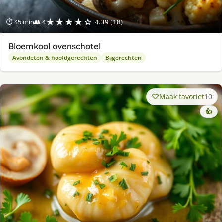
★★★★☆
⏱ 45 min
👥 4
4.39 (18)
Bloemkool ovenschotel
Avondeten & hoofdgerechten
Bijgerechten
Maak favoriet
10
👍