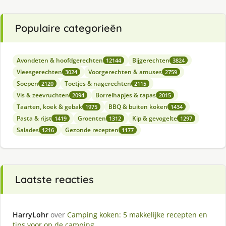
Populaire categorieën
Avondeten & hoofdgerechten
Bijgerechten
12144
3824
Vleesgerechten
Voorgerechten & amuses
3024
2759
Soepen
Toetjes & nagerechten
2120
2115
Vis & zeevruchten
Borrelhapjes & tapas
2094
2015
Taarten, koek & gebak
BBQ & buiten koken
1975
1434
Pasta & rijst
Groenten
Kip & gevogelte
1419
1312
1297
Salades
Gezonde recepten
1216
1177
Laatste reacties
HarryLohr
over
Camping koken: 5 makkelijke recepten en
tips voor op de camping