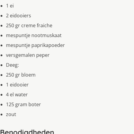
1 ei
2 eidooiers
250 gr creme fraiche
mespuntje nootmuskaat
mespuntje paprikapoeder
versgemalen peper
Deeg:
250 gr bloem
1 eidooier
4 el water
125 gram boter
zout
Benodigdheden