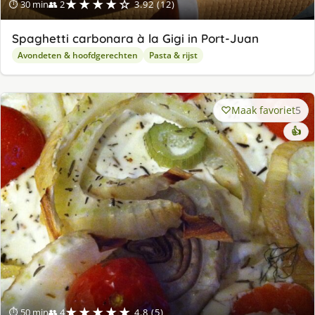
★★★★☆
⏱ 30 min
👥 2
3.92 (12)
Spaghetti carbonara à la Gigi in Port-Juan
Avondeten & hoofdgerechten
Pasta & rijst
Maak favoriet
5
👍
★★★★★
⏱ 50 min
👥 4
4.8 (5)