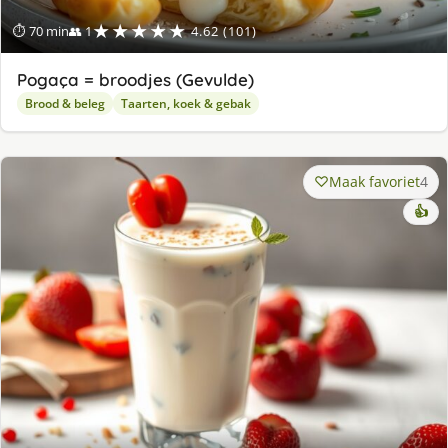
★★★★★
⏱ 70 min
👥 1
4.62 (101)
Pogaça = broodjes (Gevulde)
Brood & beleg
Taarten, koek & gebak
Maak favoriet
4
👍