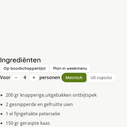
Ingrediënten
Op boodschappenlijst
Plan in weekmenu
−
+
Voor
4
personen
Metrisch
US cups/oz
200 gr knapperige,uitgebakken ontbijtspek
2 gesnipperde en gefruitte uien
1 el fijngehakte peterselie
150 gr geraspte kaas