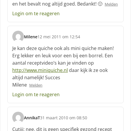
h
en het bevalt nog altijd goed. Bedankt! 🙂
Melden
r
e
Login om te reageren
e
f
:
Milene
12 mei 2011 om 12:54
s
c
Je kan deze quiche ook als mini quiche maken!
h
Erg lekker en leuk voor een bij een borrel. Een
r
aantal receptvideo’s kan je vinden op
e
http://www.miniquiche.nl
daar kijk ik ze ook
e
f
altijd namelijk! Succes
:
Milene
Melden
Login om te reageren
AnnikaT
31 maart 2010 om 08:50
s
c
Cutiii: nee, dit is geen specifiek gezond recept