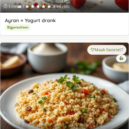
★★★★★
⏱ 5 min
👥 1
4.64 (90)
Ayran = Yogurt drank
Bijgerechten
Maak favoriet
7
👍