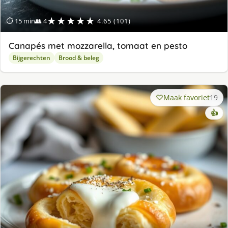
★★★★★
⏱ 15 min
👥 4
4.65 (101)
Canapés met mozzarella, tomaat en pesto
Bijgerechten
Brood & beleg
Maak favoriet
19
👍