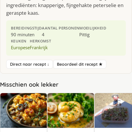
ingrediënten: knapperige, fijngehakte peterselie en
geraspte kaas.
BEREIDINGSTIJD
AANTAL PERSONEN
MOEILIJKHEID
90 minuten
4
Pittig
KEUKEN
HERKOMST
Europese
Frankrijk
Direct naar recept ↓
Beoordeel dit recept ★
Misschien ook lekker