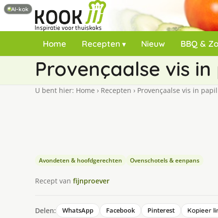
AI-kok
Home
Recepten
Nieuw
BBQ & Z
Provençaalse vis in 
U bent hier:
Home
›
Recepten
›
Provençaalse vis in papil
Avondeten & hoofdgerechten
Ovenschotels & eenpans
Recept van
fijnproever
Delen:
WhatsApp
Facebook
Pinterest
Kopieer li