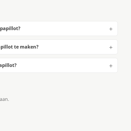
papillot?
apillot te maken?
pillot?
taan.