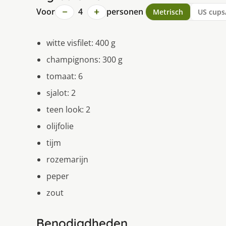
−
+
Voor
4
personen
Metrisch
US cups
witte visfilet: 400 g
champignons: 300 g
tomaat: 6
sjalot: 2
teen look: 2
olijfolie
tijm
rozemarijn
peper
zout
Benodigdheden