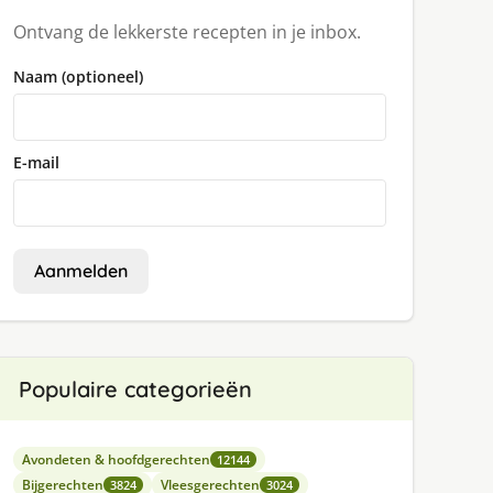
Ontvang de lekkerste recepten in je inbox.
Naam (optioneel)
E-mail
Aanmelden
Populaire categorieën
Avondeten & hoofdgerechten
12144
Bijgerechten
Vleesgerechten
3824
3024