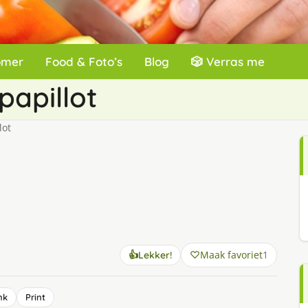
omer
Food & Foto’s
Blog
🎲 Verras me
papillot
lot
Maak favoriet
1
👍
Lekker!
nk
Print