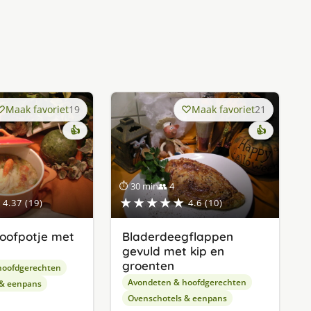
Maak favoriet
19
Maak favoriet
21
👍
👍
⏱ 30 min
👥 4
★★★★★
4.37 (19)
4.6 (10)
toofpotje met
Bladerdeegflappen
gevuld met kip en
groenten
hoofdgerechten
Avondeten & hoofdgerechten
 & eenpans
Ovenschotels & eenpans