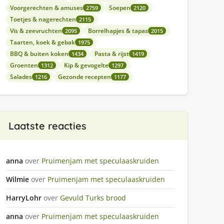
Voorgerechten & amuses
Soepen
2759
2120
Toetjes & nagerechten
2115
Vis & zeevruchten
Borrelhapjes & tapas
2095
2015
Taarten, koek & gebak
1975
BBQ & buiten koken
Pasta & rijst
1434
1419
Groenten
Kip & gevogelte
1312
1297
Salades
Gezonde recepten
1216
1177
Laatste reacties
anna
over
Pruimenjam met speculaaskruiden
Wilmie
over
Pruimenjam met speculaaskruiden
HarryLohr
over
Gevuld Turks brood
anna
over
Pruimenjam met speculaaskruiden