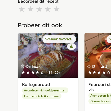
Beoordeel dit recept
★
★
★
★
★
Probeer dit ook
Maak favoriet
8
👍
⏱ 40 min
👥 4
⏱ 15 min
👥 2
★★★★☆
★★★★☆
4.31 (29)
Kalfsgebraad
Februari s
vis
Avondeten & hoofdgerechten
Avondeten & 
Ovenschotels & eenpans
Ovenschotels