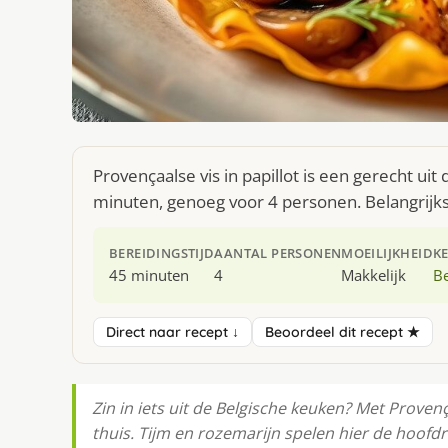
Provençaalse vis in papillot is een gerecht ui
minuten, genoeg voor 4 personen. Belangrijks
BEREIDINGSTIJD
AANTAL PERSONEN
MOEILIJKHEID
K
45 minuten
4
Makkelijk
Be
Direct naar recept ↓
Beoordeel dit recept ★
Zin in iets uit de Belgische keuken? Met Provença
thuis. Tijm en rozemarijn spelen hier de hoofdro