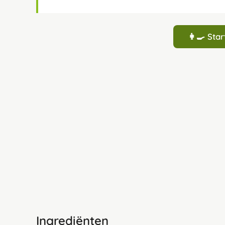
👩‍🍳 St
Ingrediënten