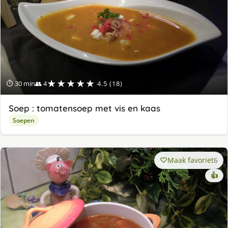
★★★★★
⏱ 30 min
👥 4
4.5 (18)
Soep : tomatensoep met vis en kaas
Soepen
Maak favoriet
6
👍