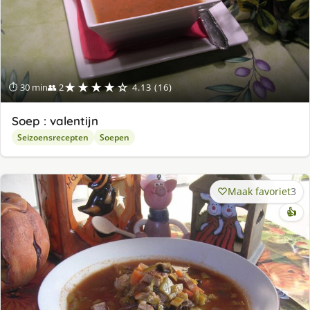
★★★★☆
⏱ 30 min
👥 2
4.13 (16)
Soep : valentijn
Seizoensrecepten
Soepen
Maak favoriet
3
👍