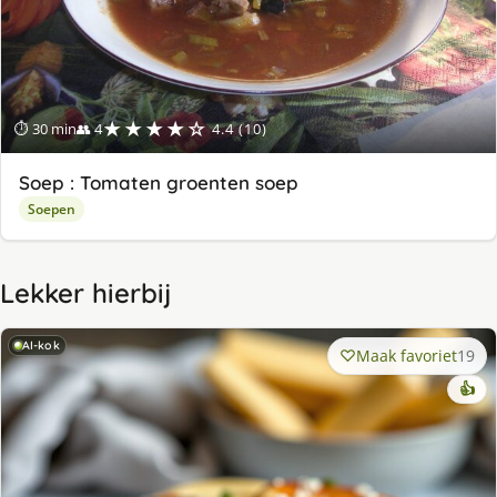
★★★★☆
⏱ 30 min
👥 4
4.4 (10)
Soep : Tomaten groenten soep
Soepen
Lekker hierbij
AI-kok
Maak favoriet
19
👍