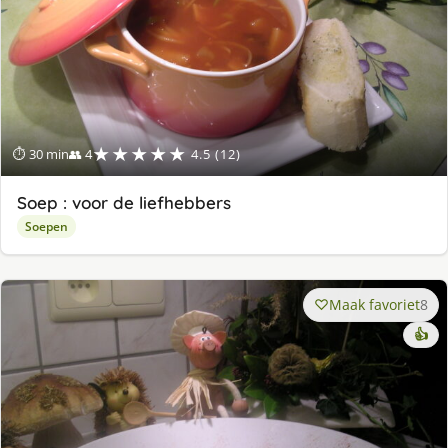
★★★★★
⏱ 30 min
👥 4
4.5 (12)
Soep : voor de liefhebbers
Soepen
Maak favoriet
8
👍