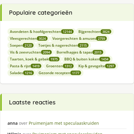
Populaire categorieën
Avondeten & hoofdgerechten
Bijgerechten
12144
3824
Vleesgerechten
Voorgerechten & amuses
3024
2759
Soepen
Toetjes & nagerechten
2120
2115
Vis & zeevruchten
Borrelhapjes & tapas
2094
2015
Taarten, koek & gebak
BBQ & buiten koken
1975
1434
Pasta & rijst
Groenten
Kip & gevogelte
1419
1312
1297
Salades
Gezonde recepten
1216
1177
Laatste reacties
anna
over
Pruimenjam met speculaaskruiden