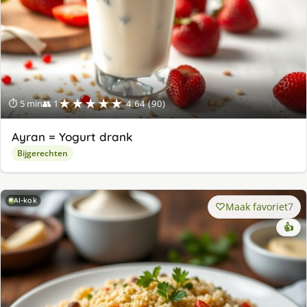
★★★★★
⏱ 5 min
👥 1
4.64 (90)
Ayran = Yogurt drank
Bijgerechten
AI-kok
Maak favoriet
7
👍