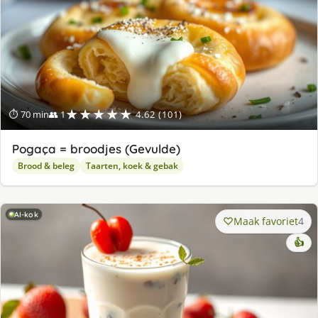
★★★★★
⏱ 70 min
👥 1
4.62 (101)
Pogaça = broodjes (Gevulde)
Brood & beleg
Taarten, koek & gebak
AI-kok
Maak favoriet
4
👍