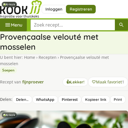
AI-kok
AI-kok
Inloggen
Registreren
Zoek een recept
Menu
Provençaalse velouté met
mosselen
U bent hier:
Home
›
Recepten
›
Provençaalse velouté met
mosselen
Soepen
Maak favoriet
1
Recept van
fijnproever
👍
Lekker!
Delen:
WhatsApp
Pinterest
Delen…
Kopieer link
Print
AI-kok