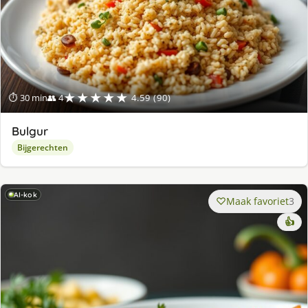
★★★★★
⏱ 30 min
👥 4
4.59 (90)
Bulgur
Bijgerechten
AI-kok
Maak favoriet
3
👍