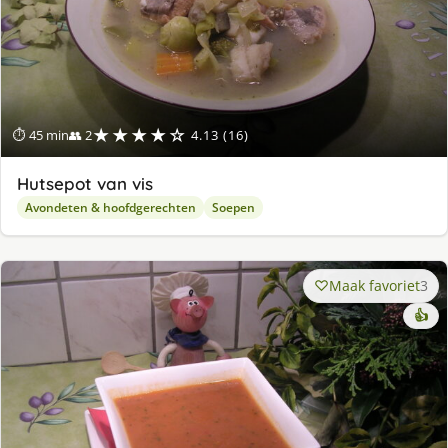
★★★★☆
⏱ 45 min
👥 2
4.13 (16)
Hutsepot van vis
Avondeten & hoofdgerechten
Soepen
Maak favoriet
3
👍