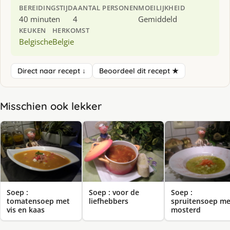
BEREIDINGSTIJD
AANTAL PERSONEN
MOEILIJKHEID
40 minuten
4
Gemiddeld
KEUKEN
HERKOMST
Belgische
Belgie
Direct naar recept ↓
Beoordeel dit recept ★
Misschien ook lekker
Soep :
Soep : voor de
Soep :
tomatensoep met
liefhebbers
spruitensoep me
vis en kaas
mosterd