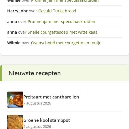
Wilmie
over
Pruimenjam met speculaaskruiden
HarryLohr
over
Gevuld Turks brood
anna
over
Pruimenjam met speculaaskruiden
anna
over
Snelle courgettesoep met witte kaas
Wilmie
over
Ovenschotel met courgette en tonijn
Nieuwste recepten
Preitaart met cantharellen
7 augustus 2026
Groene kool stamppot
5 augustus 2026