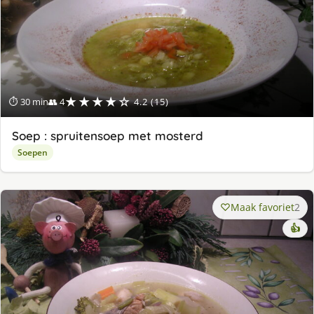
★★★★☆
⏱ 30 min
👥 4
4.2 (15)
Soep : spruitensoep met mosterd
Soepen
Maak favoriet
2
👍