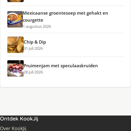
Mexicaanse groentesoep met gehakt en
courgette
1 augustus 2026
Chip & Dip
31 juli 2026
Pruimenjam met speculaaskruiden
28 juli 2026
Ontdek KookJij
Over KookJij