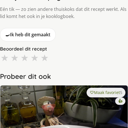
Eén tik — zo zien andere thuiskoks dat dit recept werkt. Als
lid komt het ook in je kooklogboek.
🍳
Ik heb dit gemaakt
Beoordeel dit recept
★
★
★
★
★
Probeer dit ook
Maak favoriet
5
👍