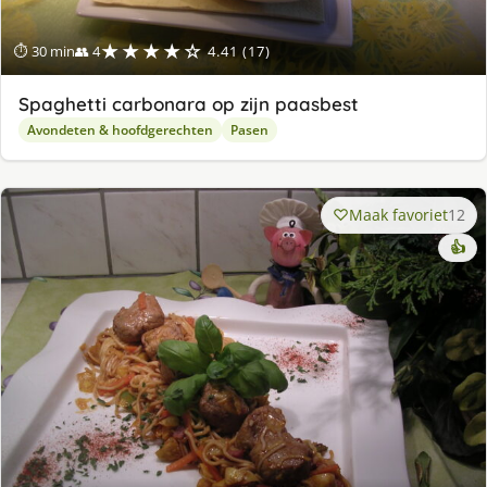
★★★★☆
⏱ 30 min
👥 4
4.41 (17)
Spaghetti carbonara op zijn paasbest
Avondeten & hoofdgerechten
Pasen
Maak favoriet
12
👍