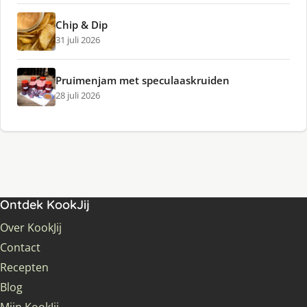
Chip & Dip
31 juli 2026
Pruimenjam met speculaaskruiden
28 juli 2026
Ontdek KookJij
Over KookJij
Contact
Recepten
Blog