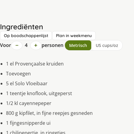
Ingrediënten
Op boodschappenlijst
Plan in weekmenu
−
+
Voor
4
personen
Metrisch
US cups/oz
1 el Provençaalse kruiden
Toevoegen
5 el Solo Vloeibaar
1 teentje knoflook, uitgeperst
1/2 kl cayennepeper
800 g kipfilet, in fijne reepjes gesneden
1 fijngesnipperde ui
1 chilipepertje, in ringetjes