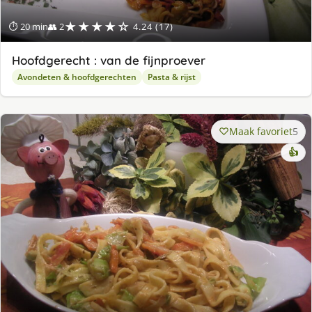
★★★★☆
⏱ 20 min
👥 2
4.24 (17)
Hoofdgerecht : van de fijnproever
Avondeten & hoofdgerechten
Pasta & rijst
Maak favoriet
5
👍