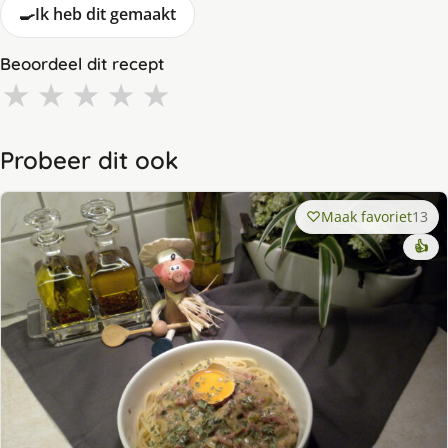
🍳
Ik heb dit gemaakt
Beoordeel dit recept
★
★
★
★
★
Probeer dit ook
Maak favoriet
13
👍