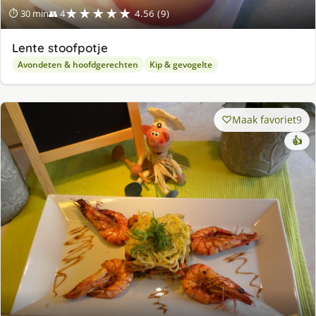
★★★★★
⏱ 30 min
👥 4
4.56 (9)
Lente stoofpotje
Avondeten & hoofdgerechten
Kip & gevogelte
Maak favoriet
9
👍