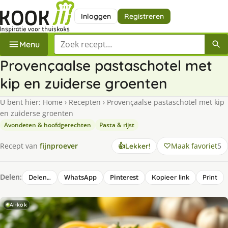
Inloggen
Registreren
Zoek een recept
Menu
Provençaalse pastaschotel met
kip en zuiderse groenten
U bent hier:
Home
›
Recepten
›
Provençaalse pastaschotel met kip
en zuiderse groenten
Avondeten & hoofdgerechten
Pasta & rijst
Maak favoriet
5
Recept van
fijnproever
👍
Lekker!
Delen:
WhatsApp
Pinterest
Delen…
Kopieer link
Print
AI-kok