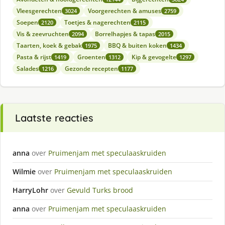
Vleesgerechten
Voorgerechten & amuses
3024
2759
Soepen
Toetjes & nagerechten
2120
2115
Vis & zeevruchten
Borrelhapjes & tapas
2094
2015
Taarten, koek & gebak
BBQ & buiten koken
1975
1434
Pasta & rijst
Groenten
Kip & gevogelte
1419
1312
1297
Salades
Gezonde recepten
1216
1177
Laatste reacties
anna
over
Pruimenjam met speculaaskruiden
Wilmie
over
Pruimenjam met speculaaskruiden
HarryLohr
over
Gevuld Turks brood
anna
over
Pruimenjam met speculaaskruiden