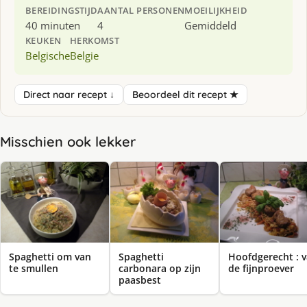
BEREIDINGSTIJD
AANTAL PERSONEN
MOEILIJKHEID
40 minuten
4
Gemiddeld
KEUKEN
HERKOMST
Belgische
Belgie
Direct naar recept ↓
Beoordeel dit recept ★
Misschien ook lekker
Spaghetti om van
Spaghetti
Hoofdgerecht : 
te smullen
carbonara op zijn
de fijnproever
paasbest