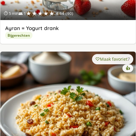
★★★★★
⏱ 5 min
👥 1
4.64 (90)
Ayran = Yogurt drank
Bijgerechten
Maak favoriet
7
👍