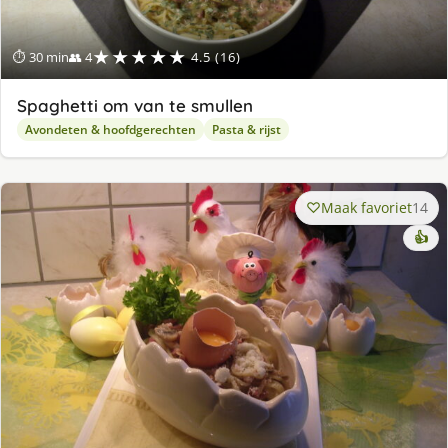
★★★★★
⏱ 30 min
👥 4
4.5 (16)
Spaghetti om van te smullen
Avondeten & hoofdgerechten
Pasta & rijst
Maak favoriet
14
👍