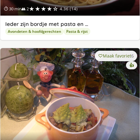
★★★★☆
⏱ 30 min
👥 2
4.36 (14)
Ieder zijn bordje met pasta en …
Avondeten & hoofdgerechten
Pasta & rijst
Maak favoriet
6
👍