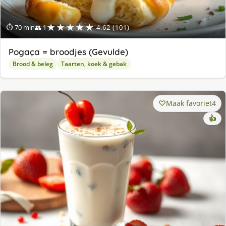
★★★★★
⏱ 70 min
👥 1
4.62 (101)
Pogaça = broodjes (Gevulde)
Brood & beleg
Taarten, koek & gebak
Maak favoriet
4
👍