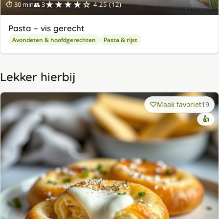
★★★★☆
⏱ 30 min
👥 3
4.25 (12)
Pasta – vis gerecht
Avondeten & hoofdgerechten
Pasta & rijst
Lekker hierbij
Maak favoriet
19
👍