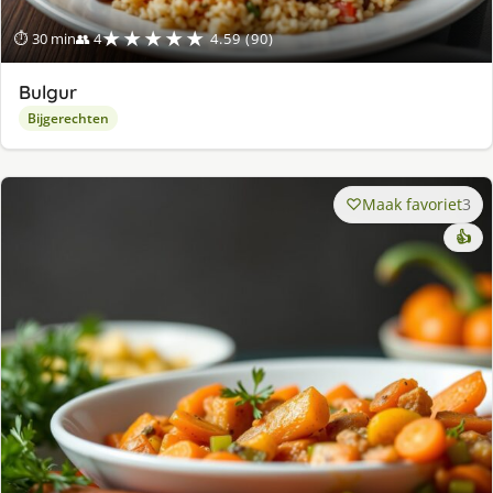
★★★★★
⏱ 30 min
👥 4
4.59 (90)
Bulgur
Bijgerechten
Maak favoriet
3
👍