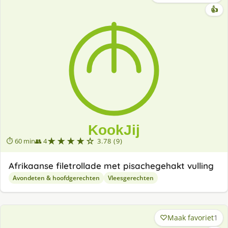
👍
★★★★☆
⏱ 60 min
👥 4
3.78 (9)
Afrikaanse filetrollade met pisachegehakt vulling
Avondeten & hoofdgerechten
Vleesgerechten
Maak favoriet
1