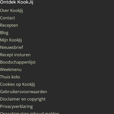
Ontdek KookJij
Over KookJij
Contact
Recepten
Blog
Mijn KookJij
Nieuwsbrief
Recept insturen
Boodschappenlijst
Weekmenu
Thuis koks
Cookies op KookJij
Gebruikersvoorwaarden
Disclaimer en copyright
Privacyverklaring
Onrechtmatige inhoud melden