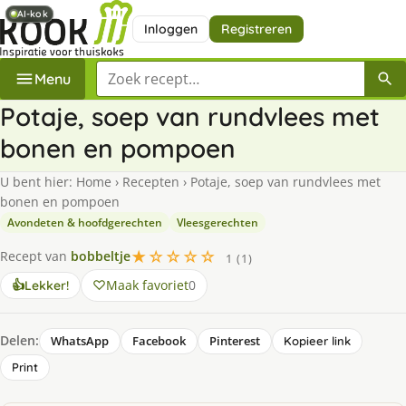
AI-kok
AI-kok
Inloggen
Registreren
Zoek een recept
Menu
Potaje, soep van rundvlees met
bonen en pompoen
U bent hier:
Home
›
Recepten
›
Potaje, soep van rundvlees met
bonen en pompoen
Avondeten & hoofdgerechten
Vleesgerechten
★☆☆☆☆
Recept van
bobbeltje
1 (1)
Maak favoriet
0
👍
Lekker!
Delen:
WhatsApp
Facebook
Pinterest
Kopieer link
Print