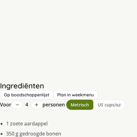
Ingrediënten
Op boodschappenlijst
Plan in weekmenu
−
+
Voor
4
personen
Metrisch
US cups/oz
1 zoete aardappel
350 g gedroogde bonen