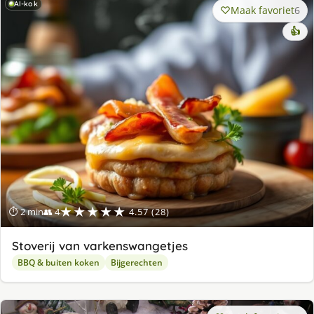
AI-kok
Maak favoriet
6
👍
★★★★★
⏱ 2 min
👥 4
4.57 (28)
Stoverij van varkenswangetjes
BBQ & buiten koken
Bijgerechten