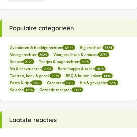
Populaire categorieën
Avondeten & hoofdgerechten
Bijgerechten
12144
3824
Vleesgerechten
Voorgerechten & amuses
3024
2759
Soepen
Toetjes & nagerechten
2120
2115
Vis & zeevruchten
Borrelhapjes & tapas
2095
2015
Taarten, koek & gebak
BBQ & buiten koken
1975
1434
Pasta & rijst
Groenten
Kip & gevogelte
1419
1312
1297
Salades
Gezonde recepten
1216
1177
Laatste reacties