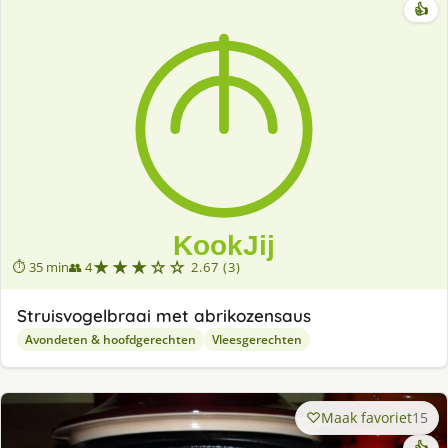
👍
★★★☆☆
⏱ 35 min
👥 4
2.67 (3)
Struisvogelbraai met abrikozensaus
Avondeten & hoofdgerechten
Vleesgerechten
Maak favoriet
15