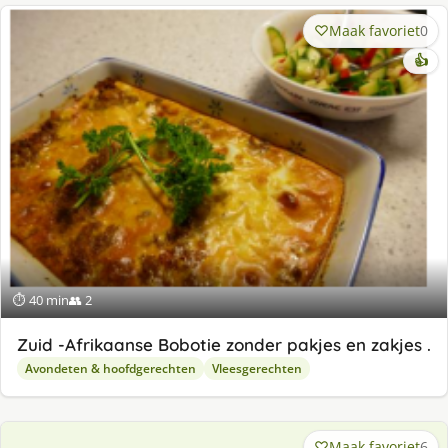
Maak favoriet
0
👍
⏱ 40 min
👥 2
Zuid -Afrikaanse Bobotie zonder pakjes en zakjes .
Avondeten & hoofdgerechten
Vleesgerechten
Maak favoriet
6