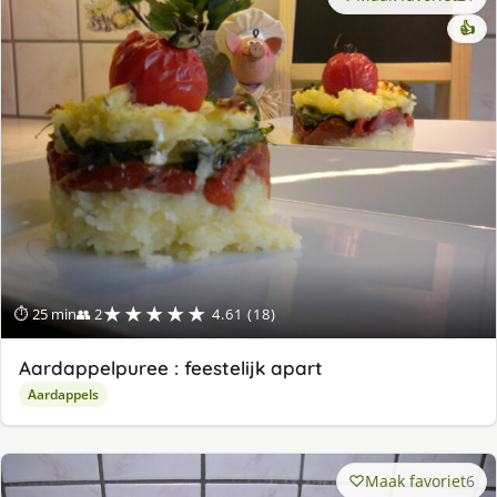
👍
★★★★★
⏱ 25 min
👥 2
4.61 (18)
Aardappelpuree : feestelijk apart
Aardappels
Maak favoriet
6