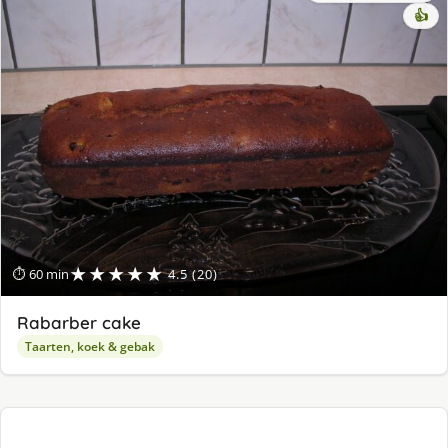
👍
★★★★★
⏱ 60 min
4.5 (20)
Rabarber cake
Taarten, koek & gebak