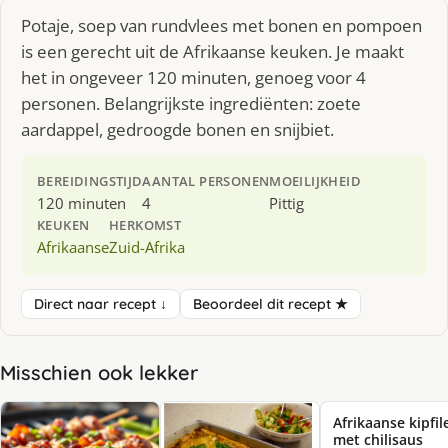
Potaje, soep van rundvlees met bonen en pompoen
is een gerecht uit de Afrikaanse keuken. Je maakt
het in ongeveer 120 minuten, genoeg voor 4
personen. Belangrijkste ingrediënten: zoete
aardappel, gedroogde bonen en snijbiet.
BEREIDINGSTIJD
AANTAL PERSONEN
MOEILIJKHEID
120 minuten
4
Pittig
KEUKEN
HERKOMST
Afrikaanse
Zuid-Afrika
Direct naar recept ↓
Beoordeel dit recept ★
Misschien ook lekker
Afrikaanse kipfil
met chilisaus