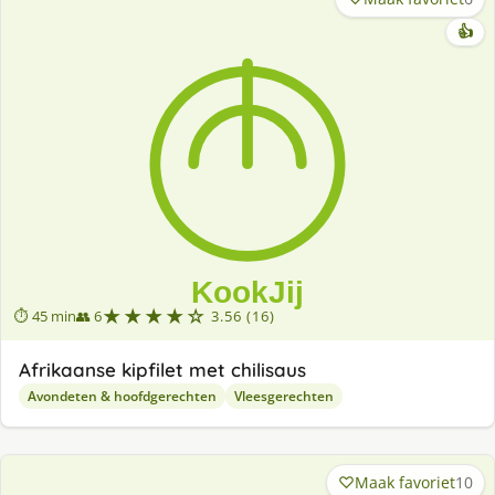
👍
★★★★☆
⏱ 45 min
👥 6
3.56 (16)
Afrikaanse kipfilet met chilisaus
Avondeten & hoofdgerechten
Vleesgerechten
Maak favoriet
10