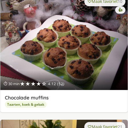
Maak favoriet
10
👍
★★★★☆
⏱ 30 min
4.12 (52)
Chocolade muffins
Taarten, koek & gebak
Maak favoriet
21