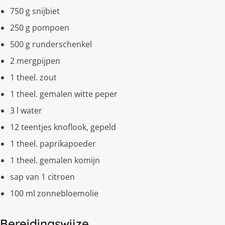
750 g snijbiet
250 g pompoen
500 g runderschenkel
2 mergpijpen
1 theel. zout
1 theel. gemalen witte peper
3 l water
12 teentjes knoflook, gepeld
1 theel. paprikapoeder
1 theel. gemalen komijn
sap van 1 citroen
100 ml zonnebloemolie
Bereidingswijze