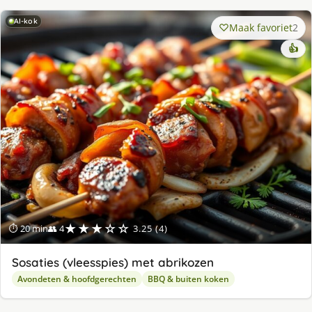
AI-kok
Maak favoriet
2
👍
★★★☆☆
⏱ 20 min
👥 4
3.25 (4)
Sosaties (vleesspies) met abrikozen
Avondeten & hoofdgerechten
BBQ & buiten koken