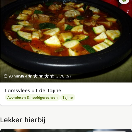
👍
★★★★☆
⏱ 90 min
👥 4
3.78 (9)
Lamsvlees uit de Tajine
Avondeten & hoofdgerechten
Tajine
Lekker hierbij