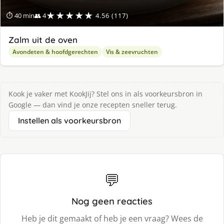
★★★★★
⏱ 40 min
👥 4
4.56 (117)
Zalm uit de oven
Avondeten & hoofdgerechten
Vis & zeevruchten
Kook je vaker met KookJij? Stel ons in als voorkeursbron in
Google — dan vind je onze recepten sneller terug.
Instellen als voorkeursbron
💬
Nog geen reacties
Heb je dit gemaakt of heb je een vraag? Wees de