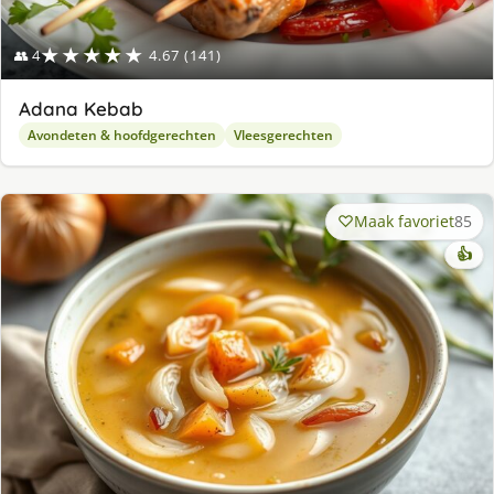
★★★★★
👥 4
4.67 (141)
Adana Kebab
Avondeten & hoofdgerechten
Vleesgerechten
Maak favoriet
85
👍