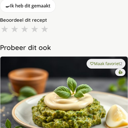
🍳
Ik heb dit gemaakt
Beoordeel dit recept
★
★
★
★
★
Probeer dit ook
Maak favoriet
2
👍