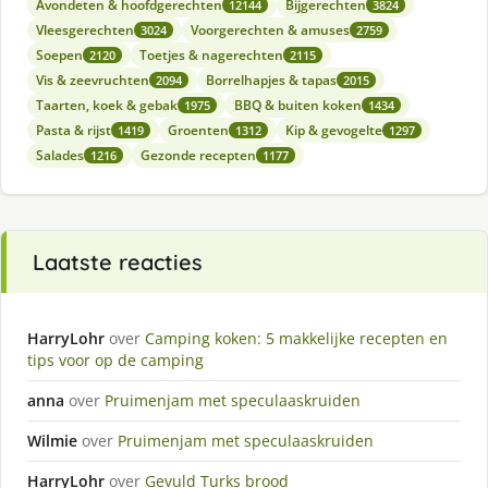
Avondeten & hoofdgerechten
Bijgerechten
12144
3824
Vleesgerechten
Voorgerechten & amuses
3024
2759
Soepen
Toetjes & nagerechten
2120
2115
Vis & zeevruchten
Borrelhapjes & tapas
2094
2015
Taarten, koek & gebak
BBQ & buiten koken
1975
1434
Pasta & rijst
Groenten
Kip & gevogelte
1419
1312
1297
Salades
Gezonde recepten
1216
1177
Laatste reacties
HarryLohr
over
Camping koken: 5 makkelijke recepten en
tips voor op de camping
anna
over
Pruimenjam met speculaaskruiden
Wilmie
over
Pruimenjam met speculaaskruiden
HarryLohr
over
Gevuld Turks brood