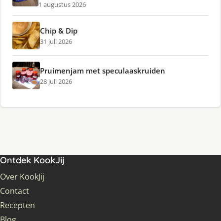
1 augustus 2026
Chip & Dip
31 juli 2026
Pruimenjam met speculaaskruiden
28 juli 2026
Ontdek KookJij
Over KookJij
Contact
Recepten
Blog