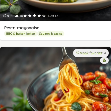
★★★★☆
⏱ 5 min
👥 10
4.25 (8)
Pesto-mayonaise
BBQ & buiten koken
Sauzen & basics
Maak favoriet
14
👍