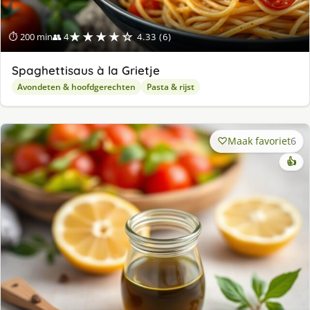
★★★★☆
⏱ 200 min
👥 4
4.33 (6)
Spaghettisaus à la Grietje
Avondeten & hoofdgerechten
Pasta & rijst
Maak favoriet
6
👍