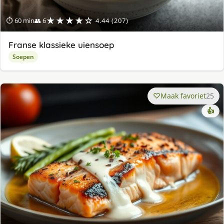
★★★★☆
⏱ 60 min
👥 6
4.44 (207)
Franse klassieke uiensoep
Soepen
Maak favoriet
25
👍