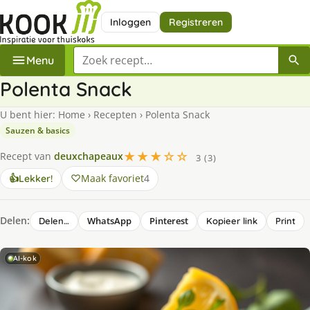
Inloggen
Registreren
Zoek een recept
Menu
Polenta Snack
U bent hier:
Home
›
Recepten
›
Polenta Snack
Sauzen & basics
★★★☆☆
Recept van
deuxchapeaux
3 (3)
Maak favoriet
4
👍
Lekker!
Delen:
WhatsApp
Pinterest
Delen…
Kopieer link
Print
AI-kok