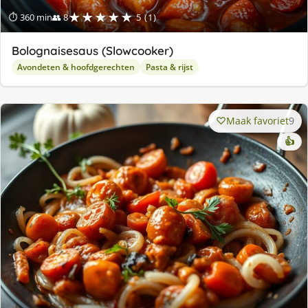
★★★★★
⏱ 360 min
👥 8
5 (1)
Bolognaisesaus (Slowcooker)
Avondeten & hoofdgerechten
Pasta & rijst
Maak favoriet
9
👍