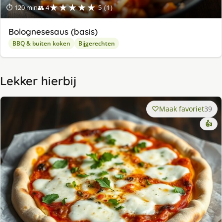
★★★★★
⏱ 120 min
👥 4
5 (1)
Bolognesesaus (basis)
BBQ & buiten koken
Bijgerechten
Lekker hierbij
Maak favoriet
39
👍