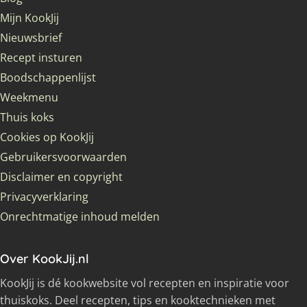
Mijn KookJij
Nieuwsbrief
Recept insturen
Boodschappenlijst
Weekmenu
Thuis koks
Cookies op KookJij
Gebruikersvoorwaarden
Disclaimer en copyright
Privacyverklaring
Onrechtmatige inhoud melden
Over KookJij.nl
KookJij is dé kookwebsite vol recepten en inspiratie voor
thuiskoks. Deel recepten, tips en kooktechnieken met