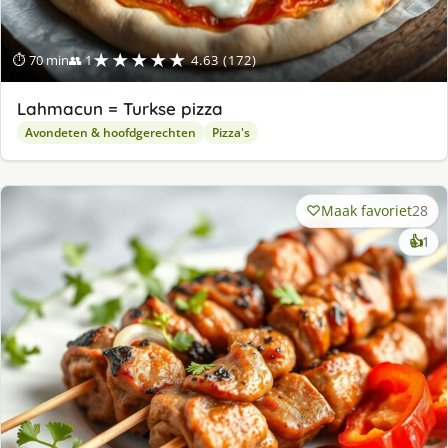
★★★★★
⏱ 70 min
👥 1
4.63 (172)
Lahmacun = Turkse pizza
Avondeten & hoofdgerechten
Pizza's
Maak favoriet
28
ke
👍
1
lek
ge