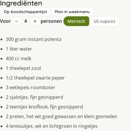
Ingrediënten
Op boodschappenlijst
Plan in weekmenu
−
+
Voor
4
personen
Metrisch
US cups/oz
300 gram instant polenta
1 liter water
400 cc melk
1 theelepel zout
1/2 theelepel zwarte peper
3 eetlepels roomboter
2 sjalotjes, fijn gesnipperd
2 teentjes knoflook, fijn gesnipperd
2 preien, het wit goed gewassen en klein gesneden
4 lenteuitjes, wit en lichtgroen in ringetjes