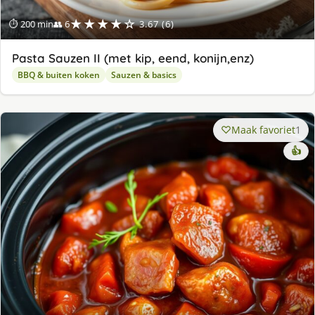
★★★★☆
⏱ 200 min
👥 6
3.67 (6)
Pasta Sauzen II (met kip, eend, konijn,enz)
BBQ & buiten koken
Sauzen & basics
Maak favoriet
1
👍