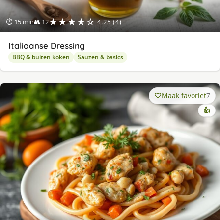
★★★★☆
⏱ 15 min
👥 12
4.25 (4)
Italiaanse Dressing
BBQ & buiten koken
Sauzen & basics
Maak favoriet
7
👍