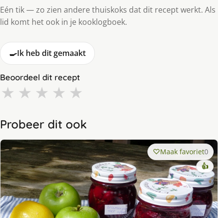
Eén tik — zo zien andere thuiskoks dat dit recept werkt. Als
lid komt het ook in je kooklogboek.
🍳
Ik heb dit gemaakt
Beoordeel dit recept
★
★
★
★
★
Probeer dit ook
Maak favoriet
0
👍