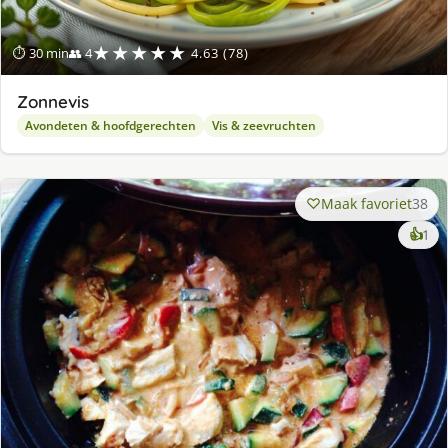
★★★★★
⏱ 30 min
👥 4
4.63 (78)
Zonnevis
Avondeten & hoofdgerechten
Vis & zeevruchten
Maak favoriet
38
ke
👍
1
lek
ge