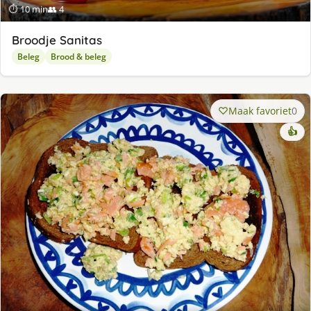
⏱ 10 min
👥 4
Broodje Sanitas
Beleg
Brood & beleg
Maak favoriet
0
👍