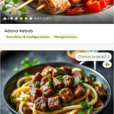
★★★★★
👥 4
4.67 (141)
Adana Kebab
Avondeten & hoofdgerechten
Vleesgerechten
Maak favoriet
12
👍