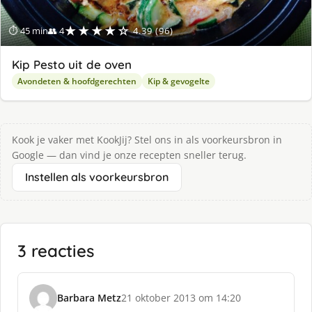
★★★★☆
⏱ 45 min
👥 4
4.39 (96)
Kip Pesto uit de oven
Avondeten & hoofdgerechten
Kip & gevogelte
Kook je vaker met KookJij? Stel ons in als voorkeursbron in
Google — dan vind je onze recepten sneller terug.
Instellen als voorkeursbron
3 reacties
Barbara Metz
21 oktober 2013 om 14:20
s