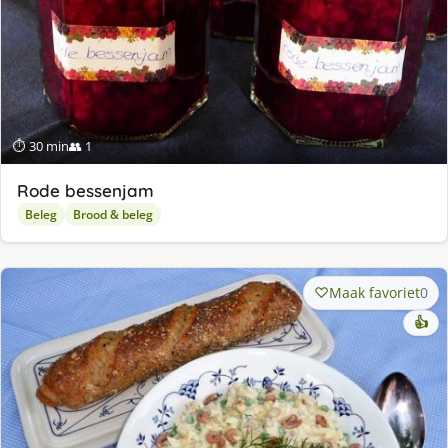
⏱ 30 min
👥 1
Rode bessenjam
Beleg
Brood & beleg
Maak favoriet
0
👍