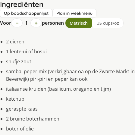
Ingrediënten
Op boodschappenlijst
Plan in weekmenu
−
+
Voor
1
personen
Metrisch
US cups/oz
2 eieren
1 lente-ui of bosui
snufje zout
sambal peper mix (verkrijgbaar oa op de Zwarte Markt in
Beverwijk) piri-piri en peper kan ook.
italiaanse kruiden (basilicum, oregano en tijm)
ketchup
geraspte kaas
2 bruine boterhammen
boter of olie