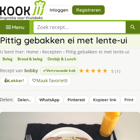
Inloggen
Registreren
Zoek een recept
Menu
Pittig gebakken ei met lente-ui
U bent hier:
Home
›
Recepten
›
Pittig gebakken ei met lente-ui
Beleg
Brood & beleg
Ontbijt & Lunch
★★★★★
Recept van
bobby
Vertrouwde kok
5 (1)
Maak favoriet
8
👍
Lekker!
Delen:
WhatsApp
Pinterest
Delen…
Kopieer link
Print