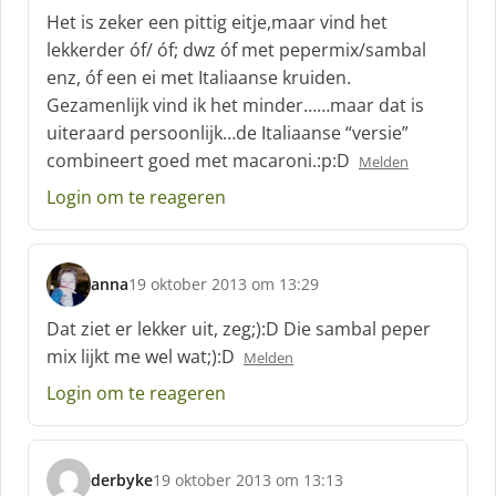
c
Het is zeker een pittig eitje,maar vind het
h
lekkerder óf/ óf; dwz óf met pepermix/sambal
r
enz, óf een ei met Italiaanse kruiden.
e
Gezamenlijk vind ik het minder……maar dat is
e
f
uiteraard persoonlijk…de Italiaanse “versie”
:
combineert goed met macaroni.:p:D
Melden
Login om te reageren
anna
19 oktober 2013 om 13:29
s
c
Dat ziet er lekker uit, zeg;):D Die sambal peper
h
mix lijkt me wel wat;):D
Melden
r
e
Login om te reageren
e
f
:
derbyke
19 oktober 2013 om 13:13
s