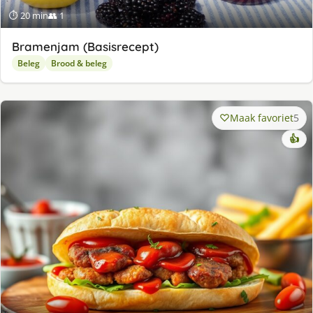
⏱ 20 min
👥 1
Bramenjam (Basisrecept)
Beleg
Brood & beleg
Maak favoriet
5
👍