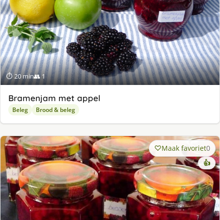
⏱ 20 min
👥 1
Bramenjam met appel
Beleg
Brood & beleg
Maak favoriet
0
👍