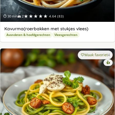
★★★★★
⏱ 30 min
👥 2
4.64 (83)
Kavurma(roerbakken met stukjes vlees)
Avondeten & hoofdgerechten
Vleesgerechten
Maak favoriet
4
👍