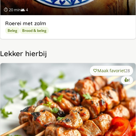
⏱ 20 min
👥 4
Roerei met zalm
Beleg
Brood & beleg
Lekker hierbij
Maak favoriet
28
ke
👍
1
lek
ge