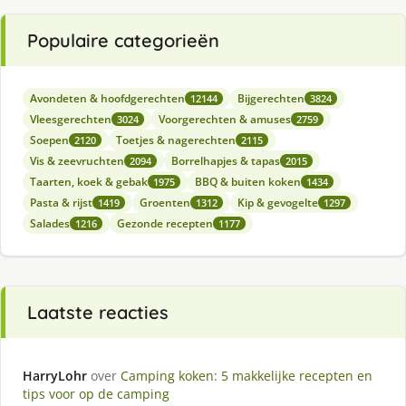
Populaire categorieën
Avondeten & hoofdgerechten
Bijgerechten
12144
3824
Vleesgerechten
Voorgerechten & amuses
3024
2759
Soepen
Toetjes & nagerechten
2120
2115
Vis & zeevruchten
Borrelhapjes & tapas
2094
2015
Taarten, koek & gebak
BBQ & buiten koken
1975
1434
Pasta & rijst
Groenten
Kip & gevogelte
1419
1312
1297
Salades
Gezonde recepten
1216
1177
Laatste reacties
HarryLohr
over
Camping koken: 5 makkelijke recepten en
tips voor op de camping