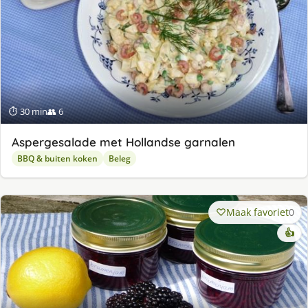
⏱ 30 min
👥 6
Aspergesalade met Hollandse garnalen
BBQ & buiten koken
Beleg
Maak favoriet
0
👍