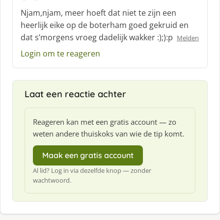
c
Njam,njam, meer hoeft dat niet te zijn een
h
heerlijk eike op de boterham goed gekruid en
r
dat s’morgens vroeg dadelijk wakker :);):p
Melden
e
e
Login om te reageren
f
:
Laat een reactie achter
Reageren kan met een gratis account — zo
weten andere thuiskoks van wie de tip komt.
Maak een gratis account
Al lid? Log in via dezelfde knop — zonder
wachtwoord.