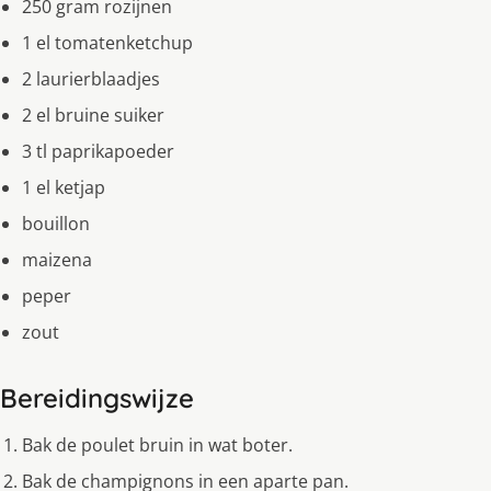
250 gram rozijnen
1 el tomatenketchup
2 laurierblaadjes
2 el bruine suiker
3 tl paprikapoeder
1 el ketjap
bouillon
maizena
peper
zout
Bereidingswijze
Bak de poulet bruin in wat boter.
Bak de champignons in een aparte pan.