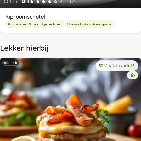
★★★★☆
⏱ 15 min
👥 4
4.14 (7)
Kiproomschotel
Avondeten & hoofdgerechten
Ovenschotels & eenpans
Lekker hierbij
AI-kok
Maak favoriet
6
👍