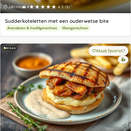
★★★★★
⏱ 240 min
👥 4
4.5 (6)
Sudderkoteletten met een ouderwetse bite
Avondeten & hoofdgerechten
Vleesgerechten
AI-kok
Maak favoriet
7
👍