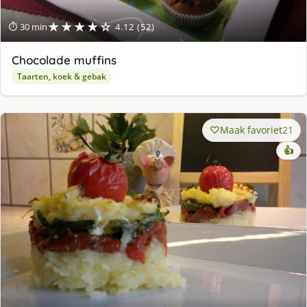
★★★★☆
⏱ 30 min
4.12 (52)
Chocolade muffins
Taarten, koek & gebak
Maak favoriet
21
👍