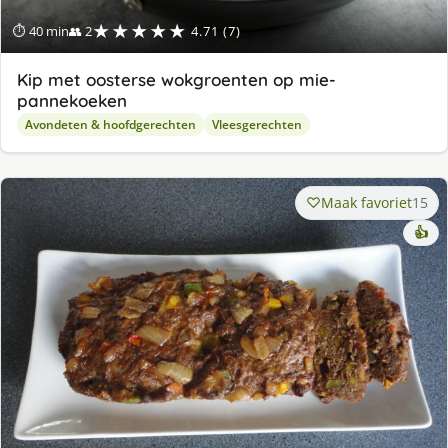
★★★★★
⏱ 40 min
👥 2
4.71 (7)
Kip met oosterse wokgroenten op mie-
pannekoeken
Avondeten & hoofdgerechten
Vleesgerechten
Maak favoriet
15
👍