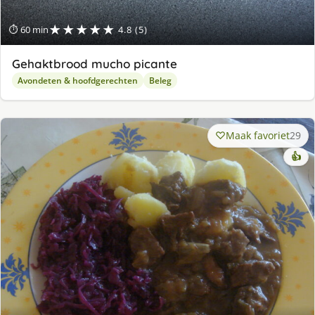
★★★★★
⏱ 60 min
4.8 (5)
Gehaktbrood mucho picante
Avondeten & hoofdgerechten
Beleg
Maak favoriet
29
👍