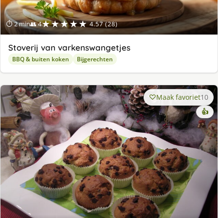
★★★★★
⏱ 2 min
👥 4
4.57 (28)
Stoverij van varkenswangetjes
BBQ & buiten koken
Bijgerechten
Maak favoriet
10
👍