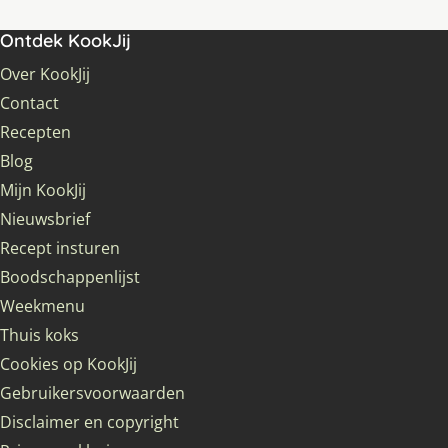
Ontdek KookJij
Over KookJij
Contact
Recepten
Blog
Mijn KookJij
Nieuwsbrief
Recept insturen
Boodschappenlijst
Weekmenu
Thuis koks
Cookies op KookJij
Gebruikersvoorwaarden
Disclaimer en copyright