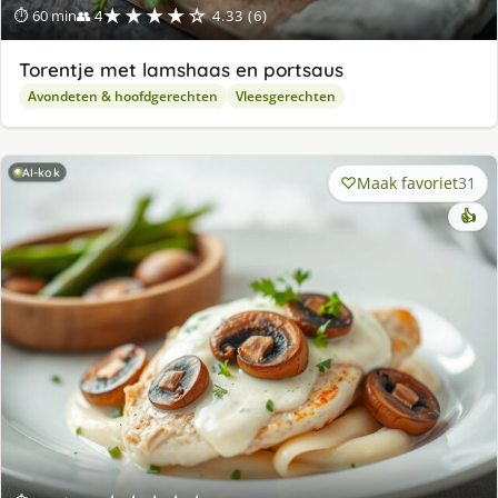
★★★★☆
⏱ 60 min
👥 4
4.33 (6)
Torentje met lamshaas en portsaus
Avondeten & hoofdgerechten
Vleesgerechten
AI-kok
Maak favoriet
31
👍