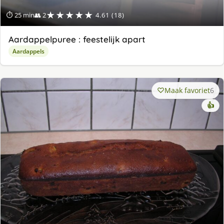
★★★★★
⏱ 25 min
👥 2
4.61 (18)
Aardappelpuree : feestelijk apart
Aardappels
Maak favoriet
6
👍