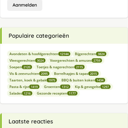
Aanmelden
Populaire categorieën
Avondeten & hoofdgerechten
Bijgerechten
12144
3824
Vleesgerechten
Voorgerechten & amuses
3024
2759
Soepen
Toetjes & nagerechten
2120
2115
Vis & zeevruchten
Borrelhapjes & tapas
2095
2015
Taarten, koek & gebak
BBQ & buiten koken
1975
1434
Pasta & rijst
Groenten
Kip & gevogelte
1419
1312
1297
Salades
Gezonde recepten
1216
1177
Laatste reacties