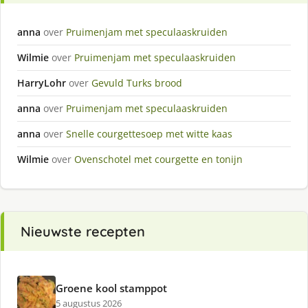
anna
over
Pruimenjam met speculaaskruiden
Wilmie
over
Pruimenjam met speculaaskruiden
HarryLohr
over
Gevuld Turks brood
anna
over
Pruimenjam met speculaaskruiden
anna
over
Snelle courgettesoep met witte kaas
Wilmie
over
Ovenschotel met courgette en tonijn
Nieuwste recepten
Groene kool stamppot
5 augustus 2026