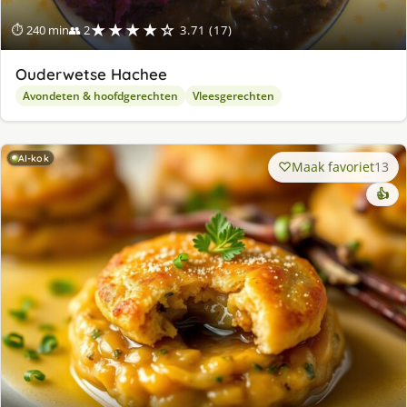
★★★★☆
⏱ 240 min
👥 2
3.71 (17)
Ouderwetse Hachee
Avondeten & hoofdgerechten
Vleesgerechten
AI-kok
Maak favoriet
13
👍