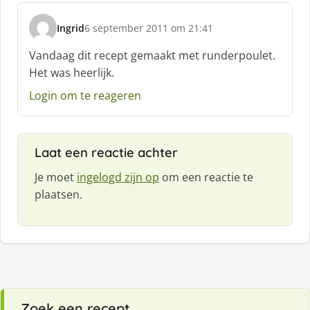
Ingrid
6 september 2011 om 21:41
s
c
Vandaag dit recept gemaakt met runderpoulet.
h
Het was heerlijk.
r
e
Login om te reageren
e
f
:
Laat een reactie achter
Je moet
ingelogd zijn op
om een reactie te
plaatsen.
Zoek een recept