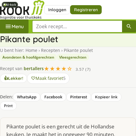
AI-kok
AI-kok
AI-kok
AI-kok
AI-kok
Inloggen
Registreren
Zoek een recept
Menu
Pikante poulet
U bent hier:
Home
›
Recepten
›
Pikante poulet
Avondeten & hoofdgerechten
Vleesgerechten
★★★★☆
Recept van
bertallers
3.57 (7)
Maak favoriet
5
👍
Lekker!
Delen:
WhatsApp
Facebook
Pinterest
Kopieer link
Print
Pikante poulet is een gerecht uit de Hollandse
keuken. Je maakt het in ongeveer 90 minuten,