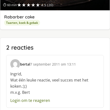
★★★★★
⏱ 60 min
4.5 (20)
Rabarber cake
Taarten, koek & gebak
2 reacties
bertal
7 september 2011 om 13:11
s
c
Ingrid,
h
Wat één leuke reactie, veel succes met het
r
koken.:);)
e
m.v.g. Bert
e
f
Login om te reageren
: