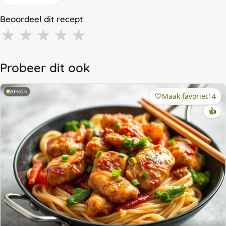
Beoordeel dit recept
★
★
★
★
★
Probeer dit ook
AI-kok
Maak favoriet
14
👍