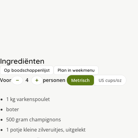
Ingrediënten
Op boodschappenlijst
Plan in weekmenu
−
+
Voor
4
personen
Metrisch
US cups/oz
1 kg varkenspoulet
boter
500 gram champignons
1 potje kleine zilveruitjes, uitgelekt