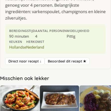
genoeg voor 4 personen. Belangrijkste
ingrediënten: varkenspoulet, champignons en kleine
zilveruitjes.
BEREIDINGSTIJD
AANTAL PERSONEN
MOEILIJKHEID
90 minuten
4
Pittig
KEUKEN
HERKOMST
Hollandse
Nederland
Direct naar recept ↓
Beoordeel dit recept ★
Misschien ook lekker