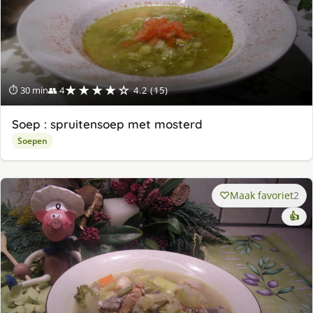
★★★★☆
⏱ 30 min
👥 4
4.2 (15)
Soep : spruitensoep met mosterd
Soepen
Maak favoriet
2
👍