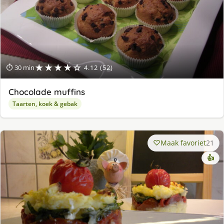
★★★★☆
⏱ 30 min
4.12 (52)
Chocolade muffins
Taarten, koek & gebak
Maak favoriet
21
👍