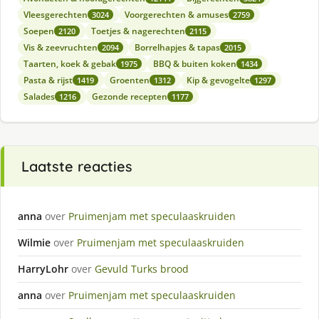
Vleesgerechten
Voorgerechten & amuses
3024
2759
Soepen
Toetjes & nagerechten
2120
2115
Vis & zeevruchten
Borrelhapjes & tapas
2094
2015
Taarten, koek & gebak
BBQ & buiten koken
1975
1434
Pasta & rijst
Groenten
Kip & gevogelte
1419
1312
1297
Salades
Gezonde recepten
1216
1177
Laatste reacties
anna
over
Pruimenjam met speculaaskruiden
Wilmie
over
Pruimenjam met speculaaskruiden
HarryLohr
over
Gevuld Turks brood
anna
over
Pruimenjam met speculaaskruiden