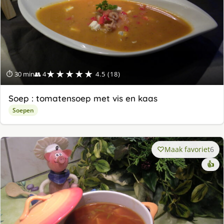
★★★★★
⏱ 30 min
👥 4
4.5 (18)
Soep : tomatensoep met vis en kaas
Soepen
Maak favoriet
6
👍