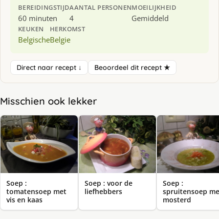
BEREIDINGSTIJD
AANTAL PERSONEN
MOEILIJKHEID
60 minuten
4
Gemiddeld
KEUKEN
HERKOMST
Belgische
Belgie
Direct naar recept ↓
Beoordeel dit recept ★
Misschien ook lekker
Soep :
Soep : voor de
Soep :
tomatensoep met
liefhebbers
spruitensoep me
vis en kaas
mosterd