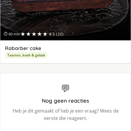
★★★★★
⏱ 60 min
4.5 (20)
Rabarber cake
Taarten, koek & gebak
💬
Nog geen reacties
Heb je dit gemaakt of heb je een vraag? Wees de
eerste die reageert.