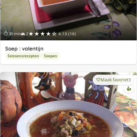
★★★★☆
⏱ 30 min
👥 2
4.13 (16)
Soep : valentijn
Seizoensrecepten
Soepen
Maak favoriet
3
👍