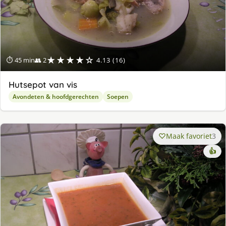
★★★★☆
⏱ 45 min
👥 2
4.13 (16)
Hutsepot van vis
Avondeten & hoofdgerechten
Soepen
Maak favoriet
3
👍