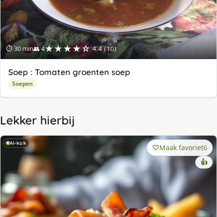
★★★★☆
⏱ 30 min
👥 4
4.4 (10)
Soep : Tomaten groenten soep
Soepen
Lekker hierbij
AI-kok
Maak favoriet
6
👍