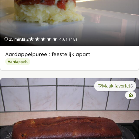
★★★★★
⏱ 25 min
👥 2
4.61 (18)
Aardappelpuree : feestelijk apart
Aardappels
Maak favoriet
6
👍