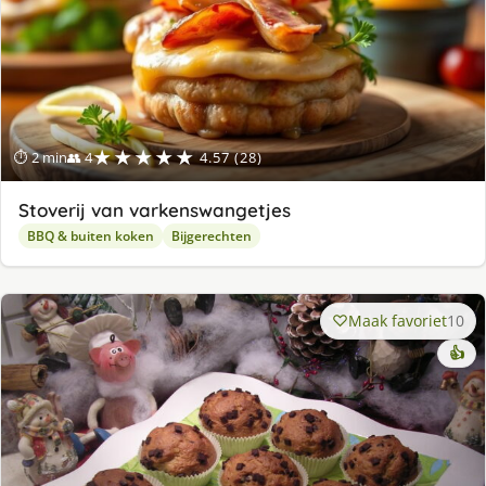
★★★★★
⏱ 2 min
👥 4
4.57 (28)
Stoverij van varkenswangetjes
BBQ & buiten koken
Bijgerechten
Maak favoriet
10
👍