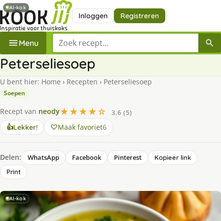
AI-kok
Inloggen
Registreren
Zoek een recept
Menu
Peterseliesoep
U bent hier:
Home
›
Recepten
›
Peterseliesoep
Soepen
★★★★☆
Recept van
neody
3.6 (5)
Maak favoriet
6
👍
Lekker!
Delen:
WhatsApp
Facebook
Pinterest
Kopieer link
Print
AI-kok