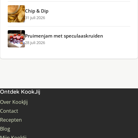
Chip & Dip
31 juli 2026
Pruimenjam met speculaaskruiden
28 juli 2026
Ontdek KookJij
Over KookJij
Contact
Recepten
Blog
Mijn KookJij