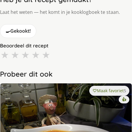
Laat het weten — het komt in je kooklogboek te staan.
🍳
Gekookt!
Beoordeel dit recept
★
★
★
★
★
Probeer dit ook
Maak favoriet
5
👍