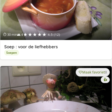
★★★★★
⏱ 30 min
👥 4
4.5 (12)
Soep : voor de liefhebbers
Soepen
Maak favoriet
8
👍