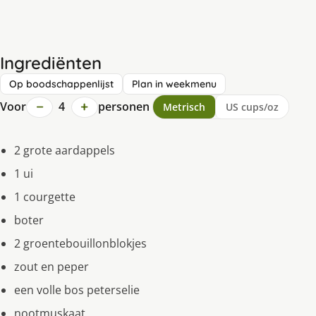
Ingrediënten
Op boodschappenlijst
Plan in weekmenu
−
+
Voor
4
personen
Metrisch
US cups/oz
2 grote aardappels
1 ui
1 courgette
boter
2 groentebouillonblokjes
zout en peper
een volle bos peterselie
nootmuskaat