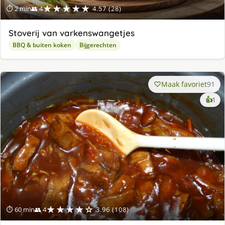
★★★★★
⏱ 2 min
👥 4
4.57 (28)
Stoverij van varkenswangetjes
BBQ & buiten koken
Bijgerechten
Maak favoriet
91
ke
👍
1
lek
ge
★★★★☆
⏱ 60 min
👥 4
3.96 (108)