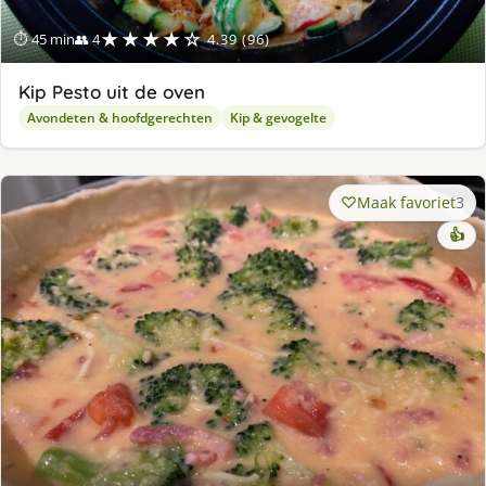
★★★★☆
⏱ 45 min
👥 4
4.39 (96)
Kip Pesto uit de oven
Avondeten & hoofdgerechten
Kip & gevogelte
Maak favoriet
3
👍