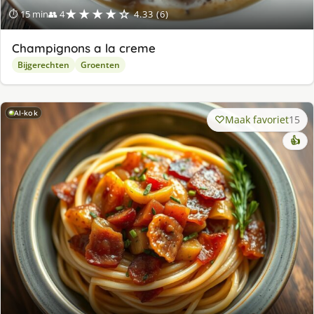
★★★★☆
⏱ 15 min
👥 4
4.33 (6)
Champignons a la creme
Bijgerechten
Groenten
AI-kok
Maak favoriet
15
👍