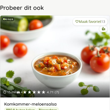
Probeer dit ook
AI-kok
Maak favoriet
13
👍
★★★★★
⏱ 15 min
👥 4
4.71 (7)
Komkommer-meloensalsa
BBQ & buiten koken
Bijgerechten