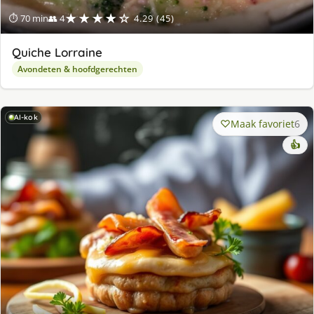
★★★★☆
⏱ 70 min
👥 4
4.29 (45)
Quiche Lorraine
Avondeten & hoofdgerechten
AI-kok
Maak favoriet
6
👍