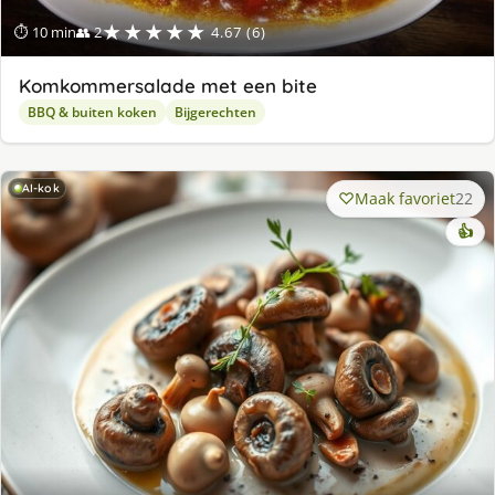
★★★★★
⏱ 10 min
👥 2
4.67 (6)
Komkommersalade met een bite
BBQ & buiten koken
Bijgerechten
AI-kok
Maak favoriet
22
👍