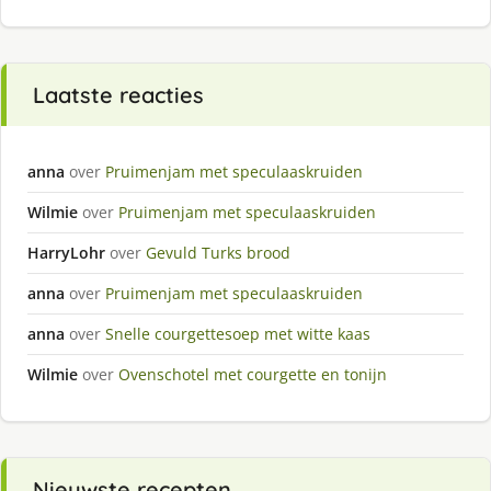
Laatste reacties
anna
over
Pruimenjam met speculaaskruiden
Wilmie
over
Pruimenjam met speculaaskruiden
HarryLohr
over
Gevuld Turks brood
anna
over
Pruimenjam met speculaaskruiden
anna
over
Snelle courgettesoep met witte kaas
Wilmie
over
Ovenschotel met courgette en tonijn
Nieuwste recepten