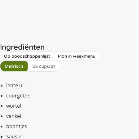
Ingrediënten
Op boodschappenlijst
Plan in weekmenu
Metrisch
US cups/oz
lente ui
courgette
wortel
venkel
boontjes
Sausje: