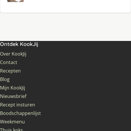
Ontdek KookJij
Over KookJij
Contact
Recepten
Blog
Mijn KookJij
Nieuwsbrief
Recept insturen
Boodschappenlijst
Weekmenu
Thuis koks