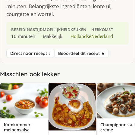
minuten. Belangrijkste ingrediënten: lente ui,
courgette en wortel.
BEREIDINGSTIJD
MOEILIJKHEID
KEUKEN
HERKOMST
10 minuten
Makkelijk
Hollandse
Nederland
Direct naar recept ↓
Beoordeel dit recept ★
Misschien ook lekker
Komkommer-
Champignons a l
meloensalsa
creme