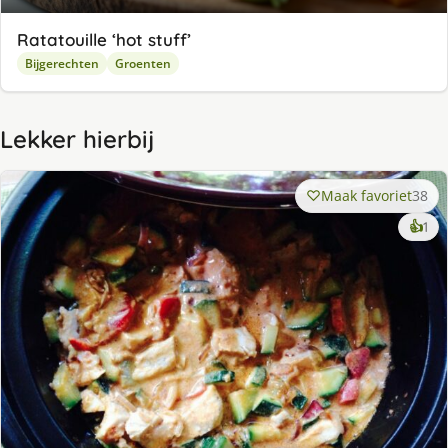
Ratatouille ‘hot stuff’
Bijgerechten
Groenten
Lekker hierbij
Maak favoriet
38
ke
👍
1
lek
ge