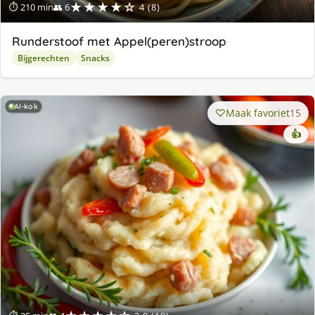
★★★★☆
⏱ 210 min
👥 6
4 (8)
Runderstoof met Appel(peren)stroop
Bijgerechten
Snacks
AI-kok
Maak favoriet
15
👍