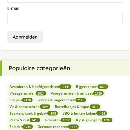
E-mail
Aanmelden
Populaire categorieën
Avondeten & hoofdgerechten
Bijgerechten
12144
3824
Vleesgerechten
Voorgerechten & amuses
3024
2759
Soepen
Toetjes & nagerechten
2120
2115
Vis & zeevruchten
Borrelhapjes & tapas
2094
2015
Taarten, koek & gebak
BBQ & buiten koken
1975
1434
Pasta & rijst
Groenten
Kip & gevogelte
1419
1312
1297
Salades
Gezonde recepten
1216
1177