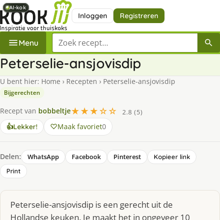
AI-kok
AI-kok
AI-kok
AI-kok
AI-kok
Inloggen
Registreren
Zoek een recept
Menu
Peterselie-ansjovisdip
U bent hier:
Home
›
Recepten
›
Peterselie-ansjovisdip
Bijgerechten
★★★☆☆
Recept van
bobbeltje
2.8 (5)
Maak favoriet
0
👍
Lekker!
Delen:
WhatsApp
Facebook
Pinterest
Kopieer link
Print
Peterselie-ansjovisdip is een gerecht uit de
Hollandse keuken. Je maakt het in ongeveer 10