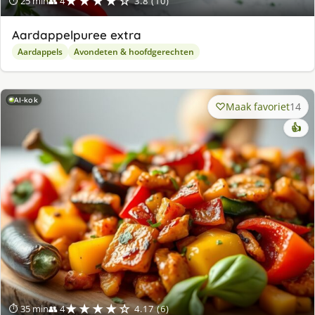
★★★★☆
⏱ 25 min
👥 4
3.8 (10)
Aardappelpuree extra
Aardappels
Avondeten & hoofdgerechten
AI-kok
Maak favoriet
14
👍
★★★★☆
⏱ 35 min
👥 4
4.17 (6)