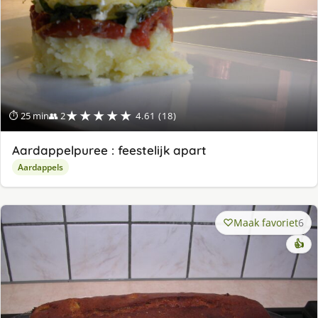
★★★★★
⏱ 25 min
👥 2
4.61 (18)
Aardappelpuree : feestelijk apart
Aardappels
Maak favoriet
6
👍