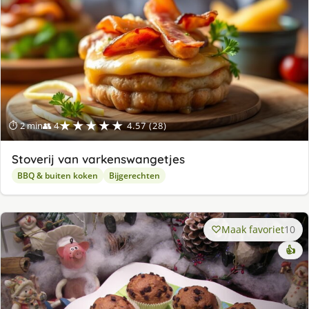
★★★★★
⏱ 2 min
👥 4
4.57 (28)
Stoverij van varkenswangetjes
BBQ & buiten koken
Bijgerechten
Maak favoriet
10
👍