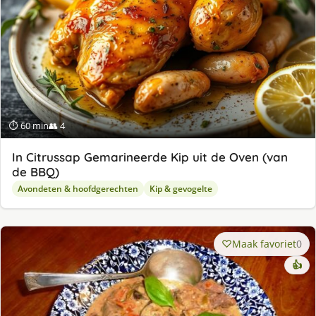
⏱ 60 min
👥 4
In Citrussap Gemarineerde Kip uit de Oven (van
de BBQ)
Avondeten & hoofdgerechten
Kip & gevogelte
Maak favoriet
0
👍