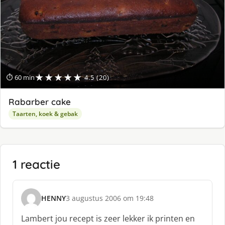
★★★★★
⏱ 60 min
4.5 (20)
Rabarber cake
Taarten, koek & gebak
1 reactie
HENNY
3 augustus 2006 om 19:48
s
c
Lambert jou recept is zeer lekker ik printen en
h