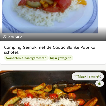
⏱ 35 min
👥 2
Camping Gemak met de Cadac Slanke Paprika
schotel.
Avondeten & hoofdgerechten
Kip & gevogelte
Maak favoriet
0
👍