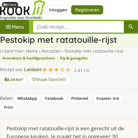
AI-kok
AI-kok
AI-kok
Inloggen
Registreren
Zoek een recept
Menu
Pestokip met ratatouille-rijst
U bent hier:
Home
›
Recepten
›
Pestokip met ratatouille-rijst
Avondeten & hoofdgerechten
Kip & gevogelte
★★★☆☆
Recept van
Lambert
2.67 (3)
Maak favoriet
5
👍
Lekker!
Delen:
WhatsApp
Facebook
Pinterest
Kopieer link
Print
Pestokip met ratatouille-rijst is een gerecht uit de
Europese keuken. Je maakt het in ongeveer 30