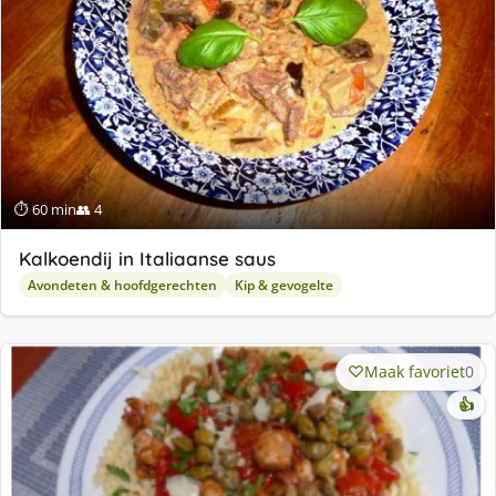
⏱ 60 min
👥 4
Kalkoendij in Italiaanse saus
Avondeten & hoofdgerechten
Kip & gevogelte
Maak favoriet
0
👍