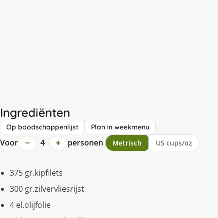
Ingrediënten
Op boodschappenlijst
Plan in weekmenu
−
+
Voor
4
personen
Metrisch
US cups/oz
375 gr.kipfilets
300 gr.zilvervliesrijst
4 el.olijfolie