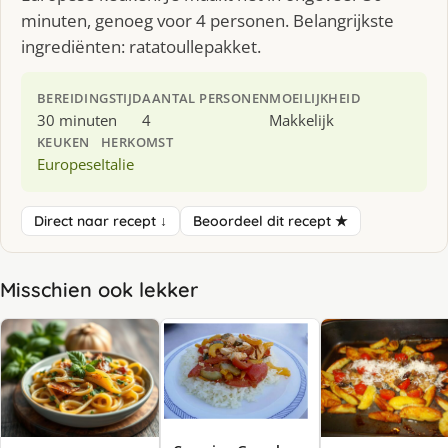
minuten, genoeg voor 4 personen. Belangrijkste
ingrediënten: ratatoullepakket.
BEREIDINGSTIJD
AANTAL PERSONEN
MOEILIJKHEID
30 minuten
4
Makkelijk
KEUKEN
HERKOMST
Europese
Italie
Direct naar recept ↓
Beoordeel dit recept ★
Misschien ook lekker