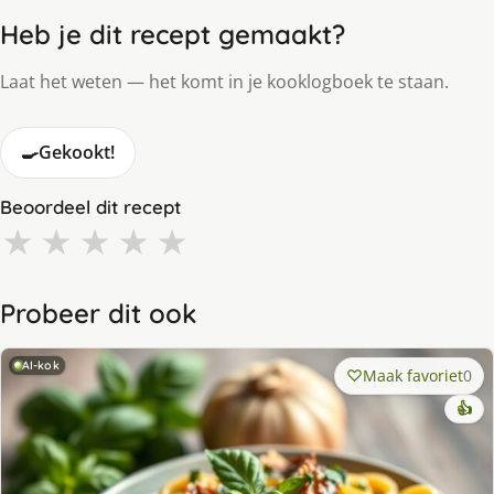
Heb je dit recept gemaakt?
Laat het weten — het komt in je kooklogboek te staan.
🍳
Gekookt!
Beoordeel dit recept
★
★
★
★
★
Probeer dit ook
AI-kok
Maak favoriet
0
👍