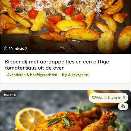
⏱ 30 min
👥 2
Kippendij met aardappeltjes en een pittige
tomatensaus uit de oven
Avondeten & hoofdgerechten
Kip & gevogelte
AI-kok
Maak favoriet
3
👍