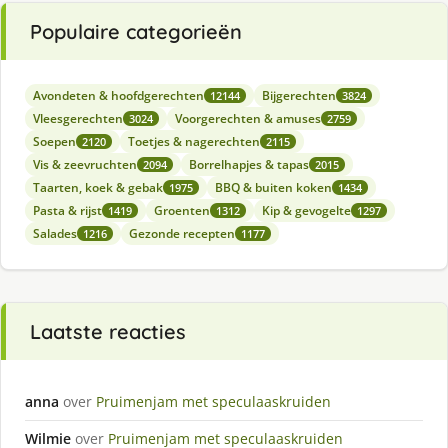
Populaire categorieën
Avondeten & hoofdgerechten
Bijgerechten
12144
3824
Vleesgerechten
Voorgerechten & amuses
3024
2759
Soepen
Toetjes & nagerechten
2120
2115
Vis & zeevruchten
Borrelhapjes & tapas
2094
2015
Taarten, koek & gebak
BBQ & buiten koken
1975
1434
Pasta & rijst
Groenten
Kip & gevogelte
1419
1312
1297
Salades
Gezonde recepten
1216
1177
Laatste reacties
anna
over
Pruimenjam met speculaaskruiden
Wilmie
over
Pruimenjam met speculaaskruiden