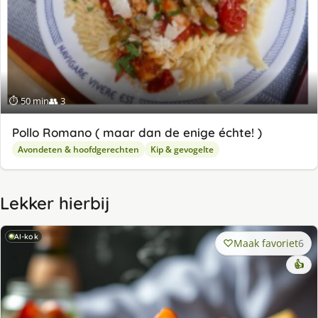
⏱ 50 min
👥 3
Pollo Romano ( maar dan de enige échte! )
Avondeten & hoofdgerechten
Kip & gevogelte
Lekker hierbij
AI-kok
Maak favoriet
6
👍