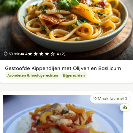
★★★★☆
⏱ 60 min
👥 4
4 (2)
Gestoofde Kippendijen met Olijven en Basilicum
Avondeten & hoofdgerechten
Bijgerechten
Maak favoriet
0
👍