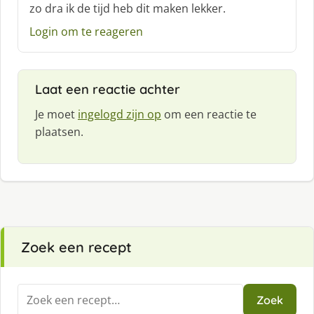
zo dra ik de tijd heb dit maken lekker.
r
e
Login om te reageren
e
f
:
Laat een reactie achter
Je moet
ingelogd zijn op
om een reactie te
plaatsen.
Zoek een recept
Zoeken
Zoek
naar: