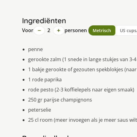
Ingrediënten
−
+
Voor
2
personen
Metrisch
US cups
penne
gerookte zalm (1 snede in lange stukjes van 3-4
1 bakje gerookte of gezouten spekblokjes (naar
1 rode paprika
rode pesto (2-3 koffielepels naar eigen smaak)
250 gr parijse champignons
peterselie
25 cl room (meer invoegen als je meer saus wilt