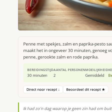
Penne met spekjes, zalm en paprika-pesto saus
maakt het in ongeveer 30 minuten, genoeg voo
penne, gerookte zalm en rode paprika.
BEREIDINGSTIJD
AANTAL PERSONEN
MOEILIJKHEID
K
30 minuten
2
Gemiddeld
Be
Direct naar recept ↓
Beoordeel dit recept ★
Ik had zo'n dag waarop je geen zin had om bui