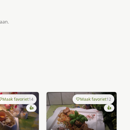
taan.
Maak favoriet
14
Maak favoriet
12
👍
👍