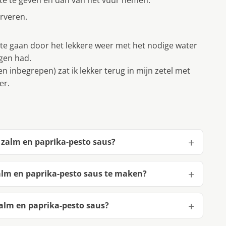
 te geven en dan van het vuur nemen.
rveren.
 te gaan door het lekkere weer met het nodige water
ggen had.
n inbegrepen) zat ik lekker terug in mijn zetel met
er.
 zalm en paprika-pesto saus?
alm en paprika-pesto saus te maken?
alm en paprika-pesto saus?