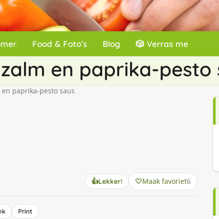
omer
Food & Foto’s
Blog
🎲 Verras me
 zalm en paprika-pesto
 en paprika-pesto saus
Maak favoriet
6
👍
Lekker!
nk
Print