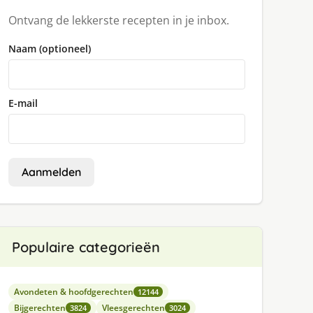
Ontvang de lekkerste recepten in je inbox.
Naam (optioneel)
E-mail
Aanmelden
Populaire categorieën
Avondeten & hoofdgerechten
12144
Bijgerechten
Vleesgerechten
3824
3024