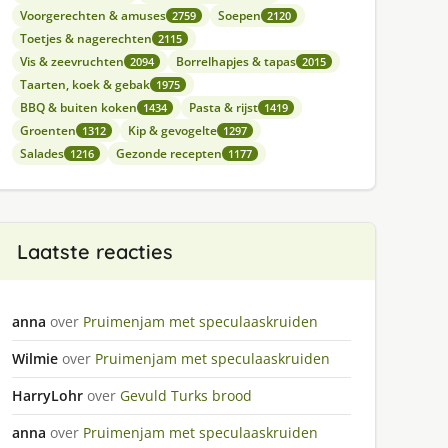
Voorgerechten & amuses
Soepen
2759
2120
Toetjes & nagerechten
2115
Vis & zeevruchten
Borrelhapjes & tapas
2094
2015
Taarten, koek & gebak
1975
BBQ & buiten koken
Pasta & rijst
1434
1419
Groenten
Kip & gevogelte
1312
1297
Salades
Gezonde recepten
1216
1177
Laatste reacties
anna
over
Pruimenjam met speculaaskruiden
Wilmie
over
Pruimenjam met speculaaskruiden
HarryLohr
over
Gevuld Turks brood
anna
over
Pruimenjam met speculaaskruiden