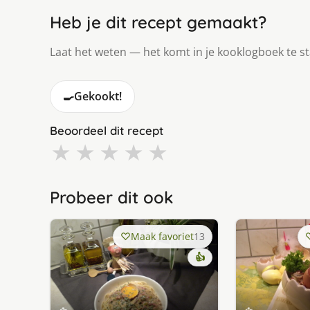
Heb je dit recept gemaakt?
Laat het weten — het komt in je kooklogboek te s
🍳
Gekookt!
Beoordeel dit recept
★
★
★
★
★
Probeer dit ook
Maak favoriet
13
👍