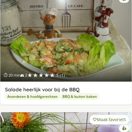
★★★★★
⏱ 20 min
👥 2
5 (1)
Salade heerlijk voor bij de BBQ
Avondeten & hoofdgerechten
BBQ & buiten koken
Maak favoriet
5
👍