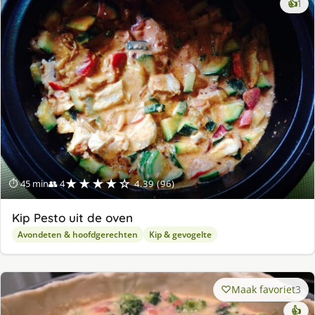
ke
👍
1
lek
ge
★★★★☆
⏱ 45 min
👥 4
4.39 (96)
Kip Pesto uit de oven
Avondeten & hoofdgerechten
Kip & gevogelte
Maak favoriet
3
👍