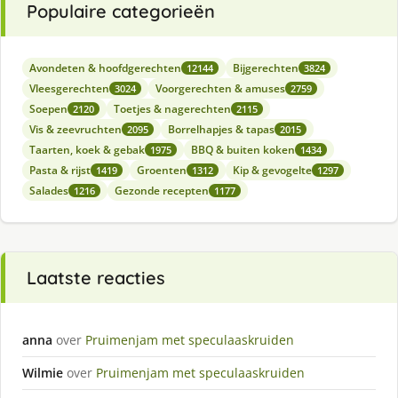
Populaire categorieën
Avondeten & hoofdgerechten
Bijgerechten
12144
3824
Vleesgerechten
Voorgerechten & amuses
3024
2759
Soepen
Toetjes & nagerechten
2120
2115
Vis & zeevruchten
Borrelhapjes & tapas
2095
2015
Taarten, koek & gebak
BBQ & buiten koken
1975
1434
Pasta & rijst
Groenten
Kip & gevogelte
1419
1312
1297
Salades
Gezonde recepten
1216
1177
Laatste reacties
anna
over
Pruimenjam met speculaaskruiden
Wilmie
over
Pruimenjam met speculaaskruiden