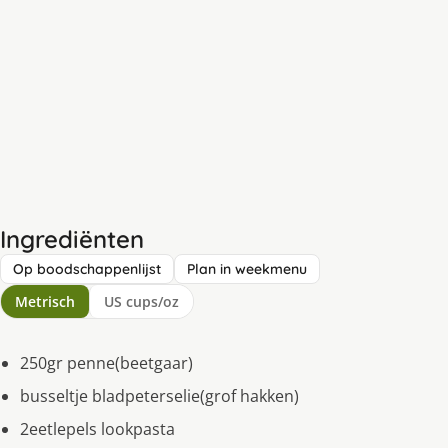
Ingrediënten
Op boodschappenlijst
Plan in weekmenu
Metrisch
US cups/oz
250gr penne(beetgaar)
busseltje bladpeterselie(grof hakken)
2eetlepels lookpasta