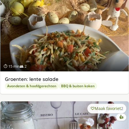
⏱ 15 min
👥 2
Groenten: lente salade
Avondeten & hoofdgerechten
BBQ & buiten koken
Maak favoriet
2
👍