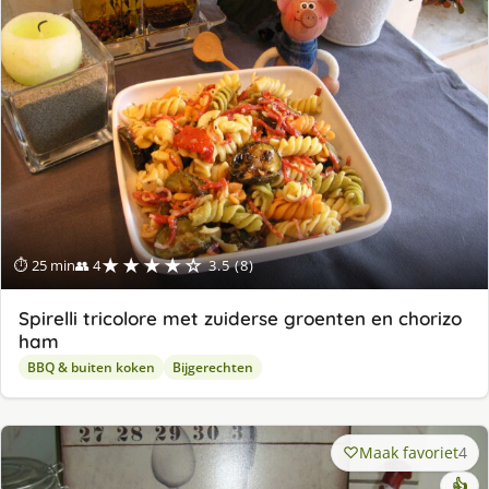
★★★★☆
⏱ 25 min
👥 4
3.5 (8)
Spirelli tricolore met zuiderse groenten en chorizo
ham
BBQ & buiten koken
Bijgerechten
Maak favoriet
4
👍