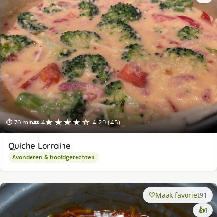
★★★★☆
⏱ 70 min
👥 4
4.29 (45)
Quiche Lorraine
Avondeten & hoofdgerechten
Maak favoriet
91
ke
👍
1