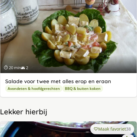
⏱ 20 min
👥 2
Salade voor twee met alles erop en eraan
Avondeten & hoofdgerechten
BBQ & buiten koken
Lekker hierbij
Maak favoriet
38