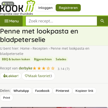
AI-kok
Inloggen
Registreren
Zoek een recept
Menu
Penne met lookpasta en
bladpeterselie
U bent hier:
Home
›
Recepten
›
Penne met lookpasta en
bladpeterselie
BBQ & buiten koken
Bijgerechten
Salades
★★★☆☆
Recept van
derbyke
3.14 (7)
Maak favoriet
3
👍
Lekker!
Delen:
WhatsApp
Facebook
Pinterest
Kopieer link
Print