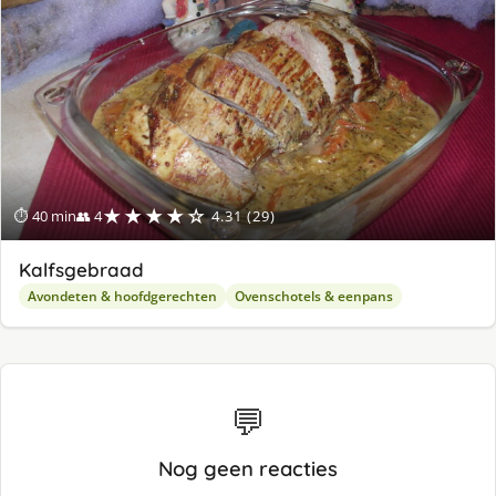
★★★★☆
⏱ 40 min
👥 4
4.31 (29)
Kalfsgebraad
Avondeten & hoofdgerechten
Ovenschotels & eenpans
💬
Nog geen reacties