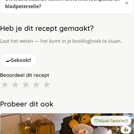
bladpeterselie?
Heb je dit recept gemaakt?
Laat het weten — het komt in je kooklogboek te staan.
🍳
Gekookt!
Beoordeel dit recept
★
★
★
★
★
Probeer dit ook
Maak favoriet
3
👍