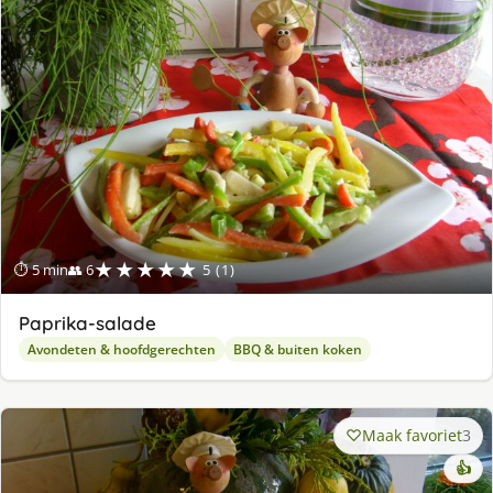
★★★★★
⏱ 5 min
👥 6
5 (1)
Paprika-salade
Avondeten & hoofdgerechten
BBQ & buiten koken
Maak favoriet
3
👍