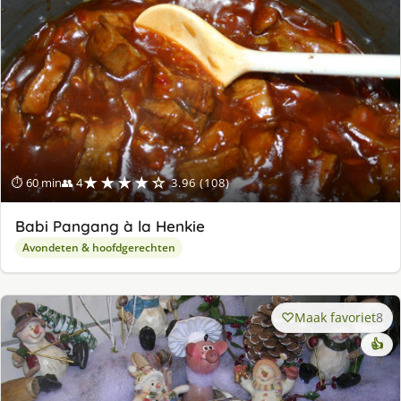
lek
ge
★★★★☆
⏱ 60 min
👥 4
3.96 (108)
Babi Pangang à la Henkie
Avondeten & hoofdgerechten
Maak favoriet
8
👍