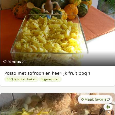
⏱ 20 min
👥 20
Pasta met safraan en heerlijk fruit bbq 1
BBQ & buiten koken
Bijgerechten
Maak favoriet
0
👍