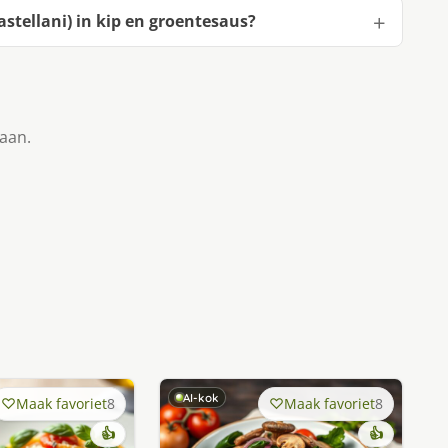
stellani) in kip en groentesaus?
taan.
AI-kok
Maak favoriet
8
Maak favoriet
8
👍
👍