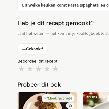
Uit welke keuken komt Pasta (spaghetti en ca
Heb je dit recept gemaakt?
Laat het weten — het komt in je kooklogboek te s
🍳
Gekookt!
Beoordeel dit recept
★
★
★
★
★
Probeer dit ook
AI-kok
Maak favoriet
4
👍