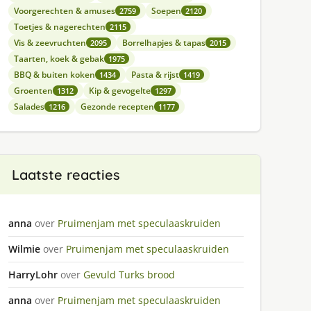
Voorgerechten & amuses
Soepen
2759
2120
Toetjes & nagerechten
2115
Vis & zeevruchten
Borrelhapjes & tapas
2095
2015
Taarten, koek & gebak
1975
BBQ & buiten koken
Pasta & rijst
1434
1419
Groenten
Kip & gevogelte
1312
1297
Salades
Gezonde recepten
1216
1177
Laatste reacties
anna
over
Pruimenjam met speculaaskruiden
Wilmie
over
Pruimenjam met speculaaskruiden
HarryLohr
over
Gevuld Turks brood
anna
over
Pruimenjam met speculaaskruiden