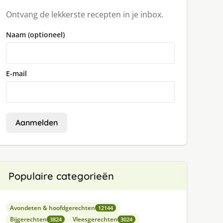
Ontvang de lekkerste recepten in je inbox.
Naam (optioneel)
E-mail
Aanmelden
Populaire categorieën
Avondeten & hoofdgerechten
12144
Bijgerechten
Vleesgerechten
3824
3024