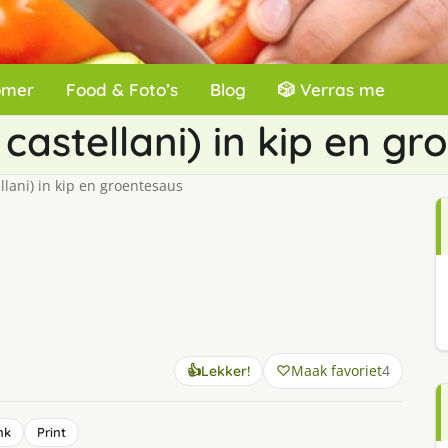
omer
Food & Foto’s
Blog
🎲 Verras me
castellani) in kip en g
llani) in kip en groentesaus
Maak favoriet
4
👍
Lekker!
nk
Print