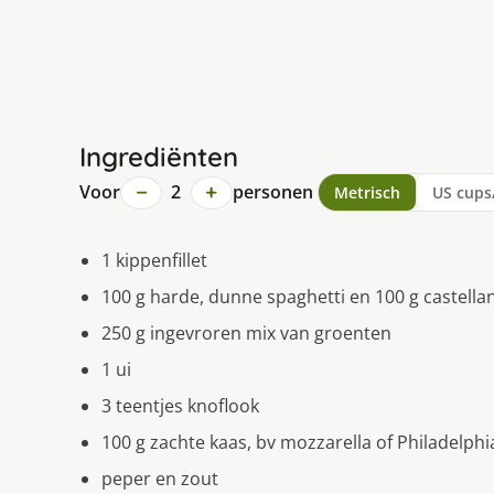
Ingrediënten
−
+
Voor
2
personen
Metrisch
US cups
1 kippenfillet
100 g harde, dunne spaghetti en 100 g castella
250 g ingevroren mix van groenten
1 ui
3 teentjes knoflook
100 g zachte kaas, bv mozzarella of Philadelph
peper en zout