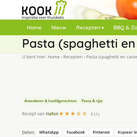
Home
Nieuw
Recepten
BBQ & Z
Pasta (spaghetti en 
U bent hier:
Home
›
Recepten
›
Pasta (spaghetti en caste
Avondeten & hoofdgerechten
Pasta & rijst
★★★☆☆
Recept van
riafon
3 (1)
Delen:
WhatsApp
Facebook
Pinterest
Kopieer li