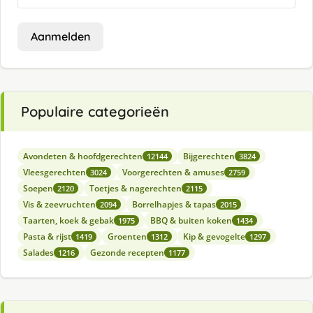
Aanmelden
Populaire categorieën
Avondeten & hoofdgerechten
Bijgerechten
12144
3824
Vleesgerechten
Voorgerechten & amuses
3024
2759
Soepen
Toetjes & nagerechten
2120
2115
Vis & zeevruchten
Borrelhapjes & tapas
2094
2015
Taarten, koek & gebak
BBQ & buiten koken
1975
1434
Pasta & rijst
Groenten
Kip & gevogelte
1419
1312
1297
Salades
Gezonde recepten
1216
1177