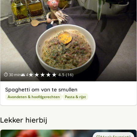
★★★★★
⏱ 30 min
👥 4
4.5 (16)
Spaghetti om van te smullen
Avondeten & hoofdgerechten
Pasta & rijst
Lekker hierbij