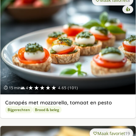
Maak favoriet
8
👍
★★★★★
⏱ 15 min
👥 4
4.65 (101)
Canapés met mozzarella, tomaat en pesto
Bijgerechten
Brood & beleg
Maak favoriet
19