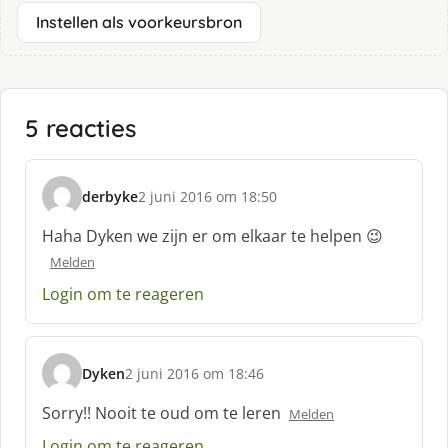
Instellen als voorkeursbron
5 reacties
derbyke
2 juni 2016 om 18:50
s
c
Haha Dyken we zijn er om elkaar te helpen 😉
h
Melden
r
e
Login om te reageren
e
f
:
Dyken
2 juni 2016 om 18:46
s
c
Sorry!! Nooit te oud om te leren
Melden
h
Login om te reageren
r