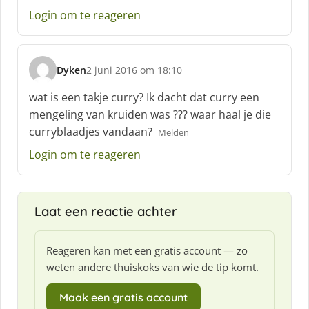
Login om te reageren
Dyken
2 juni 2016 om 18:10
s
c
wat is een takje curry? Ik dacht dat curry een
h
mengeling van kruiden was ??? waar haal je die
r
curryblaadjes vandaan?
Melden
e
e
Login om te reageren
f
:
Laat een reactie achter
Reageren kan met een gratis account — zo
weten andere thuiskoks van wie de tip komt.
Maak een gratis account