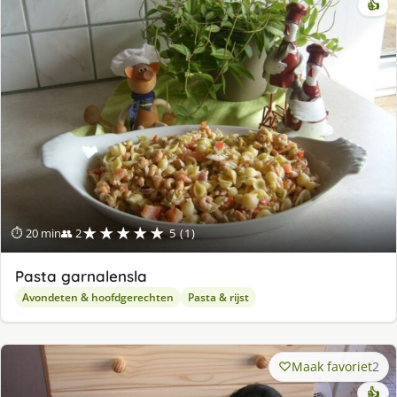
👍
★★★★★
⏱ 20 min
👥 2
5 (1)
Pasta garnalensla
Avondeten & hoofdgerechten
Pasta & rijst
Maak favoriet
2
👍