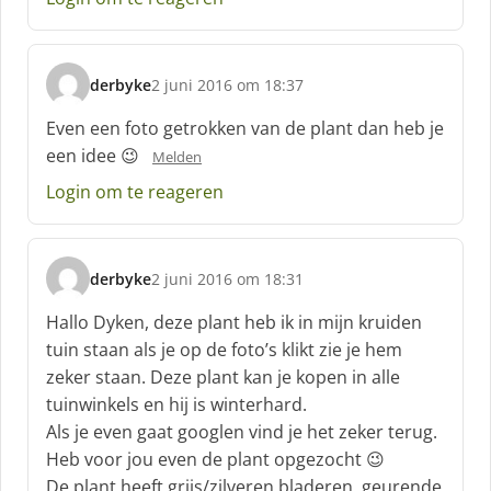
e
e
f
derbyke
2 juni 2016 om 18:37
:
s
c
Even een foto getrokken van de plant dan heb je
h
een idee 😉
Melden
r
e
Login om te reageren
e
f
:
derbyke
2 juni 2016 om 18:31
s
c
Hallo Dyken, deze plant heb ik in mijn kruiden
h
tuin staan als je op de foto’s klikt zie je hem
r
zeker staan. Deze plant kan je kopen in alle
e
tuinwinkels en hij is winterhard.
e
f
Als je even gaat googlen vind je het zeker terug.
:
Heb voor jou even de plant opgezocht 😉
De plant heeft grijs/zilveren bladeren, geurende