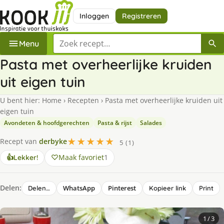
Inloggen
Registreren
Zoek een recept
Menu
Pasta met overheerlijke kruiden
uit eigen tuin
U bent hier:
Home
›
Recepten
›
Pasta met overheerlijke kruiden uit
eigen tuin
Avondeten & hoofdgerechten
Pasta & rijst
Salades
★★★★★
Recept van
derbyke
5 (1)
Maak favoriet
1
👍
Lekker!
Delen:
WhatsApp
Pinterest
Delen…
Kopieer link
Print
1
/ 3