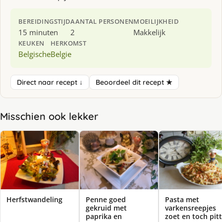
BEREIDINGSTIJD
AANTAL PERSONEN
MOEILIJKHEID
15 minuten
2
Makkelijk
KEUKEN
HERKOMST
Belgische
Belgie
Direct naar recept ↓
Beoordeel dit recept ★
Misschien ook lekker
Herfstwandeling
Penne goed
Pasta met
gekruid met
varkensreepjes
paprika en
zoet en toch pitt