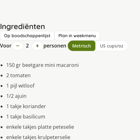
Ingrediënten
Op boodschappenlijst
Plan in weekmenu
−
+
Voor
2
personen
Metrisch
US cups/oz
150 gr beetgare mini macaroni
2 tomaten
1 pijl witloof
1/2 ajuin
1 takje koriander
1 takje basilicum
enkele takjes platte peteselie
enkele takjes krulpeterselie