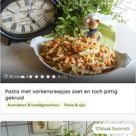
★★★★★
⏱ 30 min
👥 4
5 (1)
Pasta met varkensreepjes zoet en toch pittig
gekruid
Avondeten & hoofdgerechten
Pasta & rijst
Maak favoriet
6