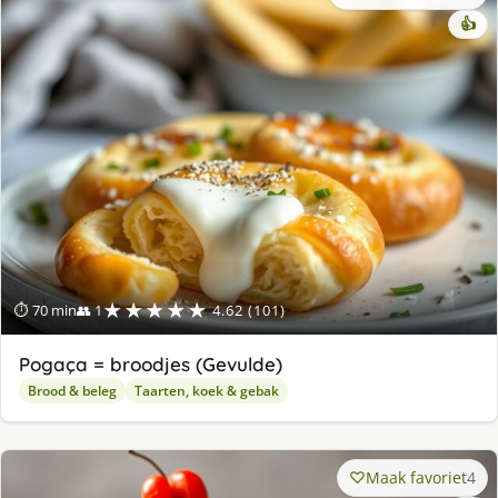
👍
★★★★★
⏱ 70 min
👥 1
4.62 (101)
Pogaça = broodjes (Gevulde)
Brood & beleg
Taarten, koek & gebak
Maak favoriet
4