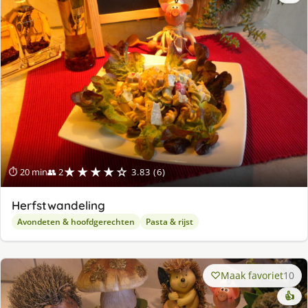
★★★★☆
⏱ 20 min
👥 2
3.83 (6)
Herfstwandeling
Avondeten & hoofdgerechten
Pasta & rijst
Maak favoriet
10
👍