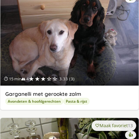
★★★☆☆
⏱ 15 min
👥 4
3.33 (3)
Garganelli met gerookte zalm
Avondeten & hoofdgerechten
Pasta & rijst
Maak favoriet
13
👍