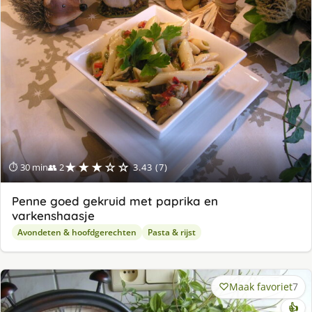
★★★☆☆
⏱ 30 min
👥 2
3.43 (7)
Penne goed gekruid met paprika en
varkenshaasje
Avondeten & hoofdgerechten
Pasta & rijst
Maak favoriet
7
👍