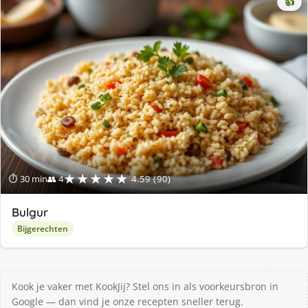
👍
★★★★★
⏱ 30 min
👥 4
4.59 (90)
Bulgur
Bijgerechten
Kook je vaker met KookJij? Stel ons in als voorkeursbron in
Google — dan vind je onze recepten sneller terug.