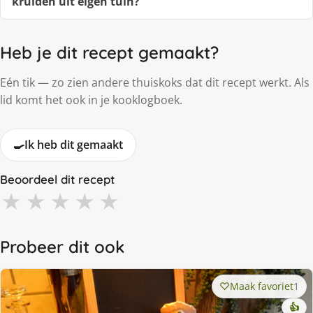
kruiden uit eigen tuin?
Heb je dit recept gemaakt?
Eén tik — zo zien andere thuiskoks dat dit recept werkt. Als
lid komt het ook in je kooklogboek.
🍳
Ik heb dit gemaakt
Beoordeel dit recept
★
★
★
★
★
Probeer dit ook
Maak favoriet
1
👍