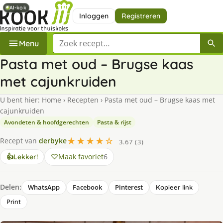
AI-kok
AI-kok
Inloggen
Registreren
Zoek een recept
Menu
Pasta met oud – Brugse kaas
met cajunkruiden
U bent hier:
Home
›
Recepten
›
Pasta met oud – Brugse kaas met
cajunkruiden
Avondeten & hoofdgerechten
Pasta & rijst
★★★★☆
Recept van
derbyke
3.67 (3)
Maak favoriet
6
👍
Lekker!
Delen:
WhatsApp
Facebook
Pinterest
Kopieer link
Print