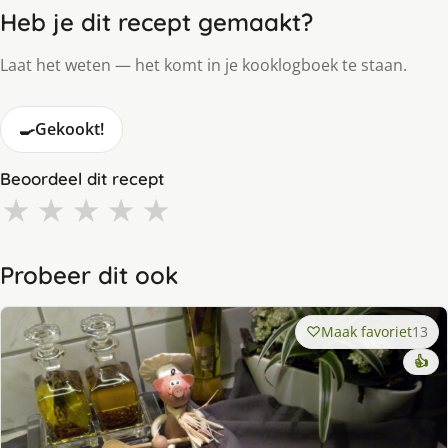
Heb je dit recept gemaakt?
Laat het weten — het komt in je kooklogboek te staan.
🍳
Gekookt!
Beoordeel dit recept
★
★
★
★
★
Probeer dit ook
Maak favoriet
13
👍