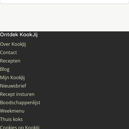
Ontdek KookJij
Over KookJij
Contact
Recepten
Blog
Mijn KookJij
Nieuwsbrief
Recept insturen
Boodschappenlijst
Weekmenu
Thuis koks
Cookies op KookJij