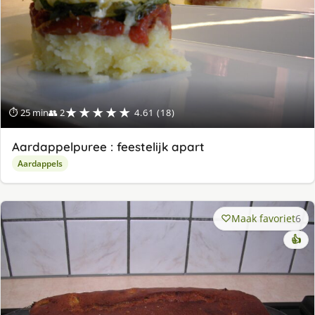
★★★★★
⏱ 25 min
👥 2
4.61 (18)
Aardappelpuree : feestelijk apart
Aardappels
Maak favoriet
6
👍