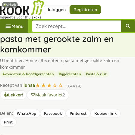
AI-kok
Inloggen
Registreren
Zoek een recept
Menu
pasta met gerookte zalm en
komkommer
U bent hier:
Home
›
Recepten
›
pasta met gerookte zalm en
komkommer
Avondeten & hoofdgerechten
Bijgerechten
Pasta & rijst
★★★☆☆
Recept van
lunaa
3.44 (9)
Maak favoriet
2
👍
Lekker!
Delen:
WhatsApp
Facebook
Pinterest
Kopieer link
Print