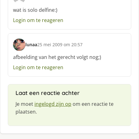
s
c
wat is solo delfine:)
h
Login om te reageren
r
e
e
f
lunaa
25 mei 2009 om 20:57
:
s
c
afbeelding van het gerecht volgt nog;)
h
Login om te reageren
r
e
e
f
Laat een reactie achter
:
Je moet
ingelogd zijn op
om een reactie te
plaatsen.