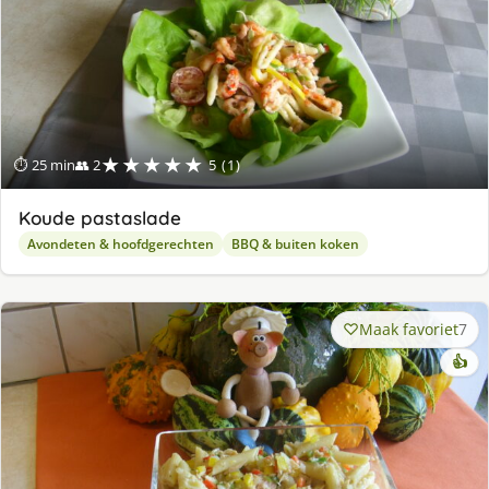
★★★★★
⏱ 25 min
👥 2
5 (1)
Koude pastaslade
Avondeten & hoofdgerechten
BBQ & buiten koken
Maak favoriet
7
👍