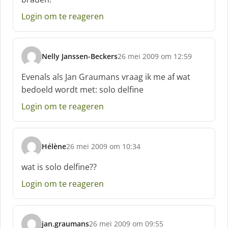
r
e
Login om te reageren
e
f
:
Nelly Janssen-Beckers
26 mei 2009 om 12:59
s
c
Evenals als Jan Graumans vraag ik me af wat
h
bedoeld wordt met: solo delfine
r
e
Login om te reageren
e
f
:
Hélène
26 mei 2009 om 10:34
s
c
wat is solo delfine??
h
Login om te reageren
r
e
e
f
jan.graumans
26 mei 2009 om 09:55
: