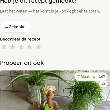
Heb je dit recept gemaakt?
Laat het weten — het komt in je kooklogboek te staan.
🍳
Gekookt!
Beoordeel dit recept
★
★
★
★
★
Probeer dit ook
Maak favoriet
7
👍