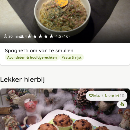
★★★★★
⏱ 30 min
👥 4
4.5 (16)
Spaghetti om van te smullen
Avondeten & hoofdgerechten
Pasta & rijst
Lekker hierbij
Maak favoriet
10
👍