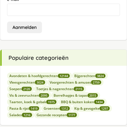
Aanmelden
Populaire categorieën
Avondeten & hoofdgerechten
Bijgerechten
12144
3824
Vleesgerechten
Voorgerechten & amuses
3024
2759
Soepen
Toetjes & nagerechten
2120
2115
Vis & zeevruchten
Borrelhapjes & tapas
2095
2015
Taarten, koek & gebak
BBQ & buiten koken
1975
1434
Pasta & rijst
Groenten
Kip & gevogelte
1419
1312
1297
Salades
Gezonde recepten
1216
1177