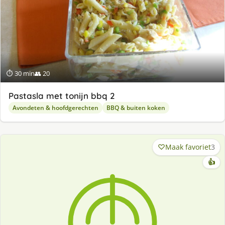
⏱ 30 min
👥 20
Pastasla met tonijn bbq 2
Avondeten & hoofdgerechten
BBQ & buiten koken
Maak favoriet
3
👍