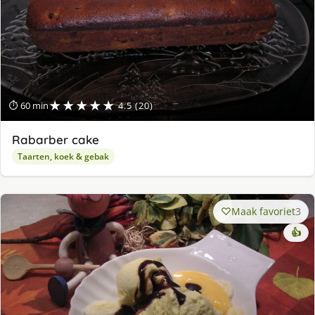
★★★★★
⏱ 60 min
4.5 (20)
Rabarber cake
Taarten, koek & gebak
Maak favoriet
3
👍