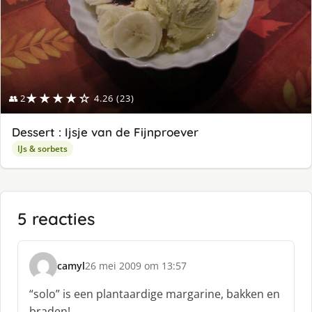
★★★★☆
👥 2
4.26 (23)
Dessert : Ijsje van de Fijnproever
IJs & sorbets
5 reacties
camyl
26 mei 2009 om 13:57
s
c
“solo” is een plantaardige margarine, bakken en
h
braden!