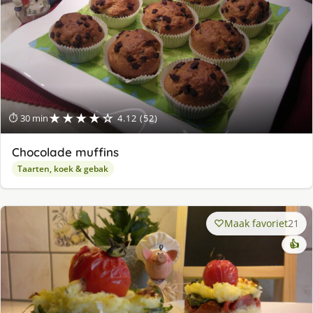
★★★★☆
⏱ 30 min
4.12 (52)
Chocolade muffins
Taarten, koek & gebak
Maak favoriet
21
👍