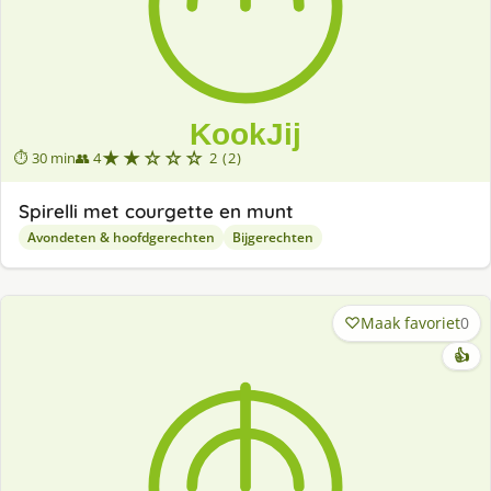
★★☆☆☆
⏱ 30 min
👥 4
2 (2)
Spirelli met courgette en munt
Avondeten & hoofdgerechten
Bijgerechten
Maak favoriet
0
👍