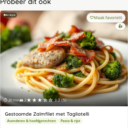
Probeer dit ook
AI-kok
Maak favoriet
6
👍
★★★☆☆
⏱ 20 min
👥 2
3.2 (5)
Gestoomde Zalmfilet met Tagliatelli
Avondeten & hoofdgerechten
Pasta & rijst