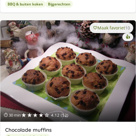
BBQ & buiten koken
Bijgerechten
Maak favoriet
10
👍
★★★★☆
⏱ 30 min
4.12 (52)
Chocolade muffins