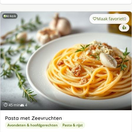
AI-kok
Maak favoriet
0
👍
⏱ 45 min
👥 4
Pasta met Zeevruchten
Avondeten & hoofdgerechten
Pasta & rijst