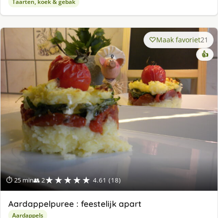
Taarten, koek & gebak
Maak favoriet
21
👍
★★★★★
⏱ 25 min
👥 2
4.61 (18)
Aardappelpuree : feestelijk apart
Aardappels