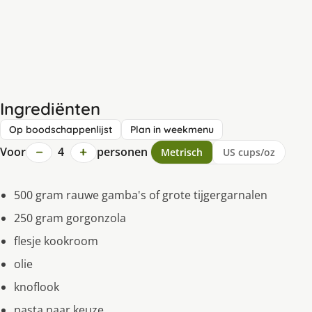
Ingrediënten
Op boodschappenlijst
Plan in weekmenu
−
+
Voor
4
personen
Metrisch
US cups/oz
500 gram rauwe gamba's of grote tijgergarnalen
250 gram gorgonzola
flesje kookroom
olie
knoflook
pasta naar keuze