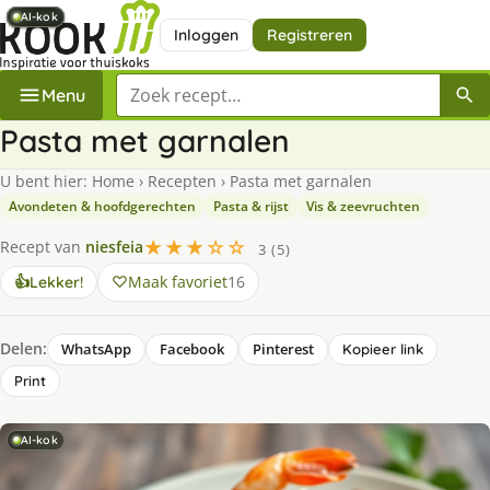
AI-kok
AI-kok
AI-kok
AI-kok
AI-kok
Inloggen
Registreren
Zoek een recept
Menu
Pasta met garnalen
U bent hier:
Home
›
Recepten
›
Pasta met garnalen
Avondeten & hoofdgerechten
Pasta & rijst
Vis & zeevruchten
★★★☆☆
Recept van
niesfeia
3 (5)
Maak favoriet
16
👍
Lekker!
Delen:
WhatsApp
Facebook
Pinterest
Kopieer link
Print
AI-kok