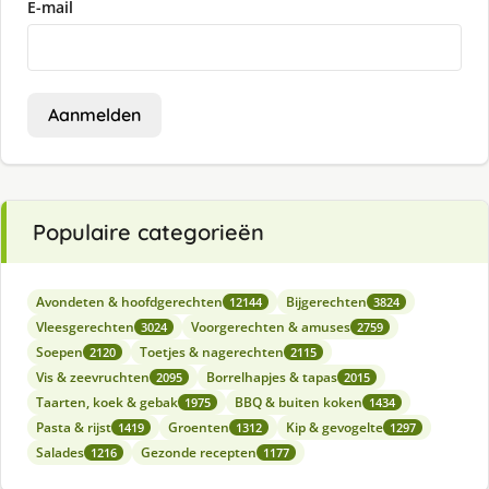
E-mail
Aanmelden
Populaire categorieën
Avondeten & hoofdgerechten
Bijgerechten
12144
3824
Vleesgerechten
Voorgerechten & amuses
3024
2759
Soepen
Toetjes & nagerechten
2120
2115
Vis & zeevruchten
Borrelhapjes & tapas
2095
2015
Taarten, koek & gebak
BBQ & buiten koken
1975
1434
Pasta & rijst
Groenten
Kip & gevogelte
1419
1312
1297
Salades
Gezonde recepten
1216
1177