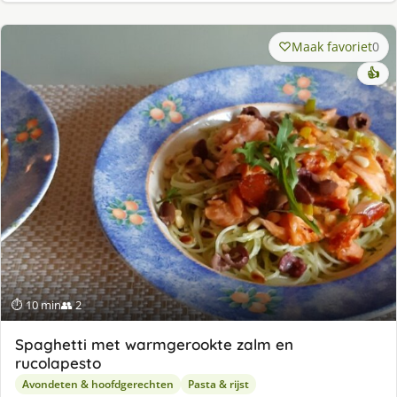
Maak favoriet
0
👍
⏱ 10 min
👥 2
Spaghetti met warmgerookte zalm en
rucolapesto
Avondeten & hoofdgerechten
Pasta & rijst