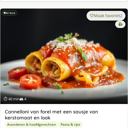
AI-kok
Maak favoriet
2
👍
⏱ 40 min
👥 4
Cannelloni van forel met een sausje van
kerstomaat en look
Avondeten & hoofdgerechten
Pasta & rijst