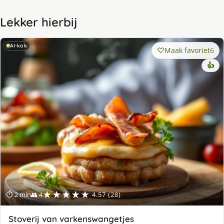
Lekker hierbij
AI-kok
Maak favoriet
6
👍
★★★★★
⏱ 2 min
👥 4
4.57 (28)
Stoverij van varkenswangetjes