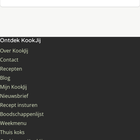
Ontdek KookJij
Over KookJij
Contact
Recepten
Blog
Mijn KookJij
Nieuwsbrief
Recept insturen
Boodschappenlijst
Weekmenu
Thuis koks