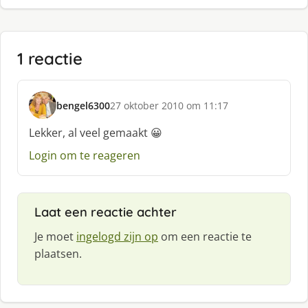
1 reactie
bengel6300
27 oktober 2010 om 11:17
s
c
Lekker, al veel gemaakt 😀
h
Login om te reageren
r
e
e
f
Laat een reactie achter
:
Je moet
ingelogd zijn op
om een reactie te
plaatsen.