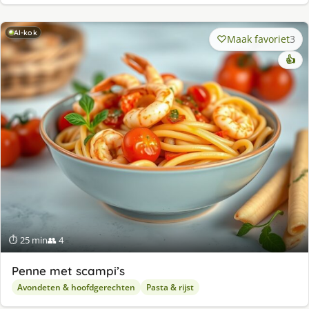
AI-kok
Maak favoriet
3
👍
⏱ 25 min
👥 4
Penne met scampi’s
Avondeten & hoofdgerechten
Pasta & rijst