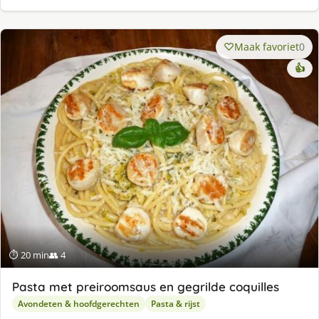
Maak favoriet
0
👍
⏱ 20 min
👥 4
Pasta met preiroomsaus en gegrilde coquilles
Avondeten & hoofdgerechten
Pasta & rijst