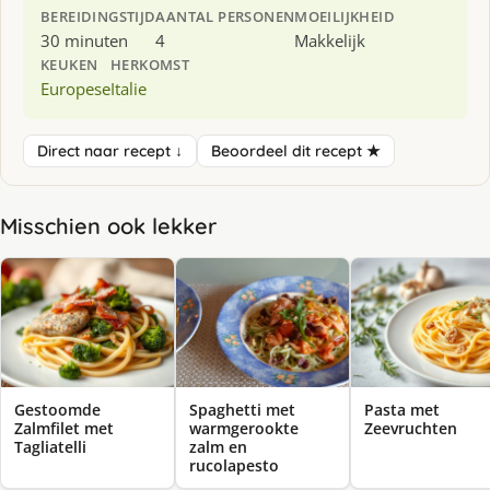
BEREIDINGSTIJD
AANTAL PERSONEN
MOEILIJKHEID
30 minuten
4
Makkelijk
KEUKEN
HERKOMST
Europese
Italie
Direct naar recept ↓
Beoordeel dit recept ★
Misschien ook lekker
Gestoomde
Spaghetti met
Pasta met
Zalmfilet met
warmgerookte
Zeevruchten
Tagliatelli
zalm en
rucolapesto