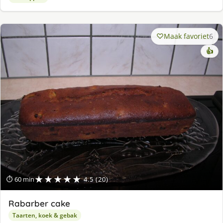
Maak favoriet
6
👍
★★★★★
⏱ 60 min
4.5 (20)
Rabarber cake
Taarten, koek & gebak