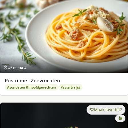
⏱ 45 min
👥 4
Pasta met Zeevruchten
Avondeten & hoofdgerechten
Pasta & rijst
Maak favoriet
2
👍