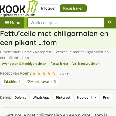
Inloggen
Registreren
Zoek een recept
Menu
Fettu’celle met chiligarnalen en
een pikant …tom
U bent hier:
Home
›
Recepten
›
Fettu’celle met chiligarnalen en
een pikant …tom
Avondeten & hoofdgerechten
Pasta & rijst
Vis & zeevruchten
★★★★☆
Recept van
Ronny
3.67 (9)
Maak favoriet
3
👍
Lekker!
Delen:
WhatsApp
Pinterest
Delen…
Kopieer link
Print
Fettu’celle met chiligarnalen en een pikant …tom is