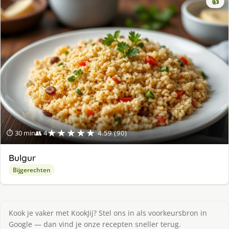
👍
★★★★★
⏱ 30 min
👥 4
4.59 (90)
Bulgur
Bijgerechten
Kook je vaker met KookJij? Stel ons in als voorkeursbron in
Google — dan vind je onze recepten sneller terug.