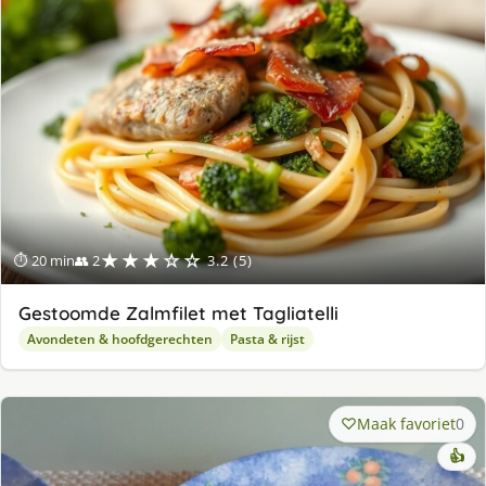
★★★☆☆
⏱ 20 min
👥 2
3.2 (5)
Gestoomde Zalmfilet met Tagliatelli
Avondeten & hoofdgerechten
Pasta & rijst
Maak favoriet
0
👍