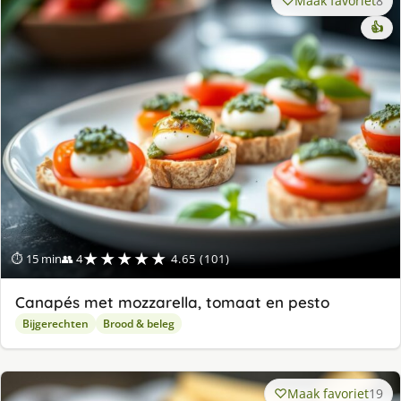
Maak favoriet
8
👍
★★★★★
⏱ 15 min
👥 4
4.65 (101)
Canapés met mozzarella, tomaat en pesto
Bijgerechten
Brood & beleg
Maak favoriet
19