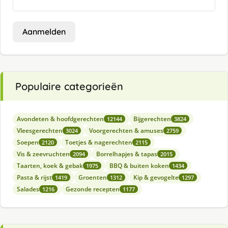
Aanmelden
Populaire categorieën
Avondeten & hoofdgerechten
Bijgerechten
12144
3824
Vleesgerechten
Voorgerechten & amuses
3024
2759
Soepen
Toetjes & nagerechten
2120
2115
Vis & zeevruchten
Borrelhapjes & tapas
2094
2015
Taarten, koek & gebak
BBQ & buiten koken
1975
1434
Pasta & rijst
Groenten
Kip & gevogelte
1419
1312
1297
Salades
Gezonde recepten
1216
1177