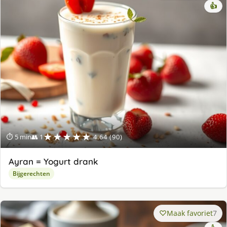
👍
★★★★★
⏱ 5 min
👥 1
4.64 (90)
Ayran = Yogurt drank
Bijgerechten
Maak favoriet
7