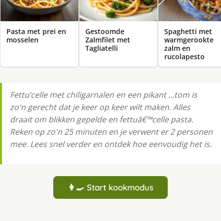
Pasta met prei en
Gestoomde
Spaghetti met
mosselen
Zalmfilet met
warmgerookte
Tagliatelli
zalm en
rucolapesto
Fettu’celle met chiligarnalen en een pikant …tom is
zo'n gerecht dat je keer op keer wilt maken. Alles
draait om blikken gepelde en fettuâ€™celle pasta.
Reken op zo'n 25 minuten en je verwent er 2 personen
mee. Lees snel verder en ontdek hoe eenvoudig het is.
👩‍🍳 Start kookmodus