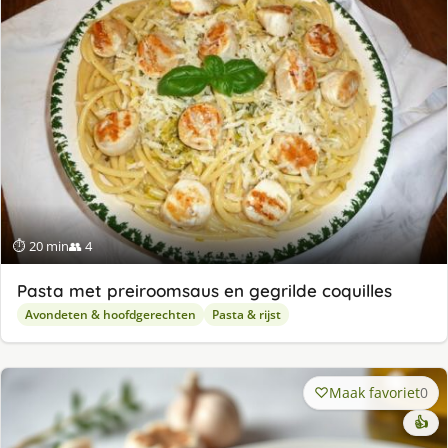
⏱ 20 min
👥 4
Pasta met preiroomsaus en gegrilde coquilles
Avondeten & hoofdgerechten
Pasta & rijst
Maak favoriet
0
👍