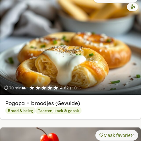
👍
★★★★★
⏱ 70 min
👥 1
4.62 (101)
Pogaça = broodjes (Gevulde)
Brood & beleg
Taarten, koek & gebak
Maak favoriet
4