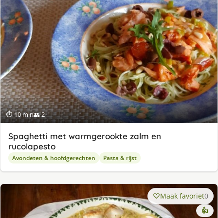
⏱ 10 min
👥 2
Spaghetti met warmgerookte zalm en
rucolapesto
Avondeten & hoofdgerechten
Pasta & rijst
Maak favoriet
0
👍