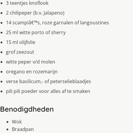
3 teentjes knoflook
2 chilipeper (b.v. Jalapeno)
14 scampiâ€™s, roze garnalen of langoustines
25 ml witte porto of sherry
15 ml olijfolie
grof zeezout
witte peper v/d molen
oregano en rozemarijn
verse basilicum,- of peterselieblaadjes
pili pili poeder voor alles af te smaken
Benodigdheden
Wok
Braadpan