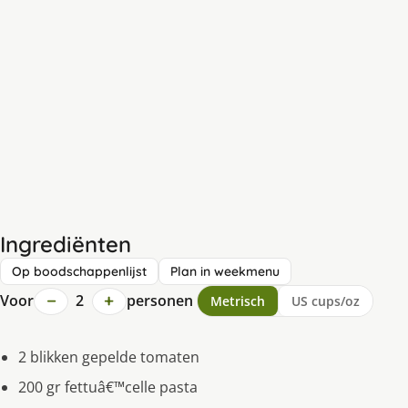
Ingrediënten
Op boodschappenlijst
Plan in weekmenu
−
+
Voor
2
personen
Metrisch
US cups/oz
2 blikken gepelde tomaten
200 gr fettuâ€™celle pasta