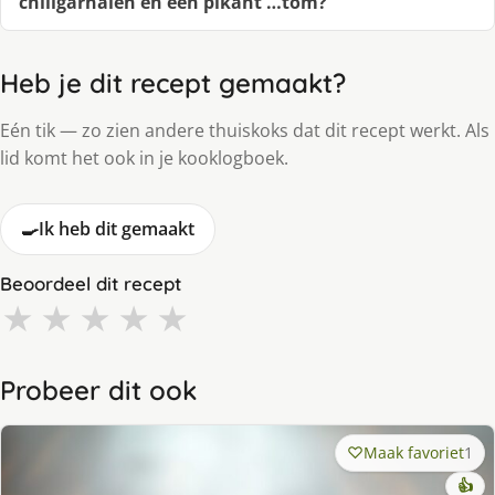
chiligarnalen en een pikant …tom?
Heb je dit recept gemaakt?
Eén tik — zo zien andere thuiskoks dat dit recept werkt. Als
lid komt het ook in je kooklogboek.
🍳
Ik heb dit gemaakt
Beoordeel dit recept
★
★
★
★
★
Probeer dit ook
Maak favoriet
1
👍