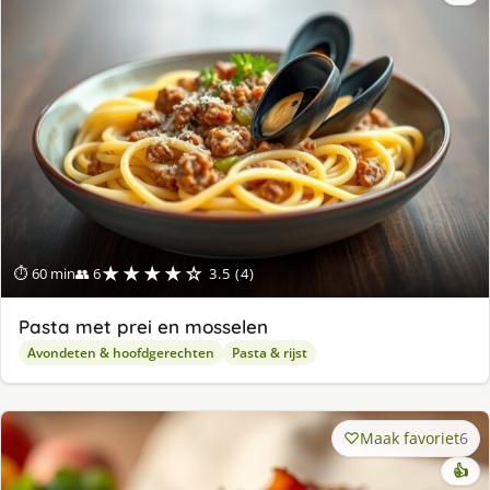
★★★★☆
⏱ 60 min
👥 6
3.5 (4)
Pasta met prei en mosselen
Avondeten & hoofdgerechten
Pasta & rijst
Maak favoriet
6
👍