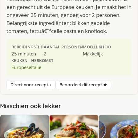
een gerecht uit de Europese keuken. Je maakt het in
ongeveer 25 minuten, genoeg voor 2 personen.
Belangrijkste ingrediënten: blikken gepelde
tomaten, fettuâ€™celle pasta en knoflook.
BEREIDINGSTIJD
AANTAL PERSONEN
MOEILIJKHEID
25 minuten
2
Makkelijk
KEUKEN
HERKOMST
Europese
Italie
Direct naar recept ↓
Beoordeel dit recept ★
Misschien ook lekker