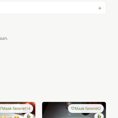
taan.
Maak favoriet
14
Maak favoriet
2
👍
👍