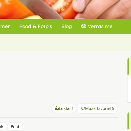
omer
Food & Foto’s
Blog
🎲 Verras me
Maak favoriet
6
👍
Lekker!
nk
Print