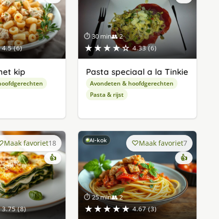
⏱ 30 min
👥 2
★★★★☆
4.5 (6)
4.33 (6)
et kip
Pasta speciaal a la Tinkie
hoofdgerechten
Avondeten & hoofdgerechten
Pasta & rijst
AI-kok
Maak favoriet
18
Maak favoriet
7
👍
👍
⏱ 25 min
👥 2
★★★★★
3.75 (8)
4.67 (3)