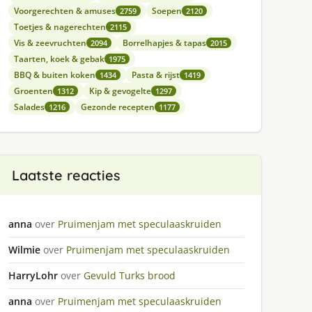
Voorgerechten & amuses
Soepen
2759
2120
Toetjes & nagerechten
2115
Vis & zeevruchten
Borrelhapjes & tapas
2094
2015
Taarten, koek & gebak
1975
BBQ & buiten koken
Pasta & rijst
1434
1419
Groenten
Kip & gevogelte
1312
1297
Salades
Gezonde recepten
1216
1177
Laatste reacties
anna
over
Pruimenjam met speculaaskruiden
Wilmie
over
Pruimenjam met speculaaskruiden
HarryLohr
over
Gevuld Turks brood
anna
over
Pruimenjam met speculaaskruiden