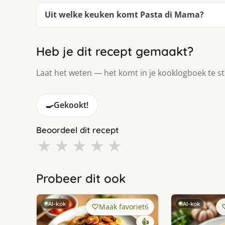
Uit welke keuken komt Pasta di Mama?
Heb je dit recept gemaakt?
Laat het weten — het komt in je kooklogboek te s
🍳
Gekookt!
Beoordeel dit recept
★
★
★
★
★
Probeer dit ook
AI-kok
AI-kok
Maak favoriet
6
👍