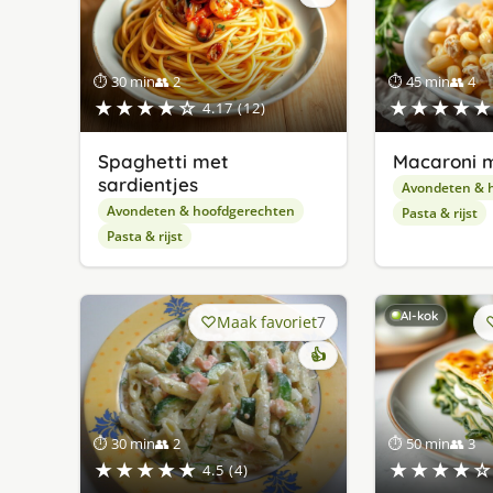
⏱ 30 min
👥 2
⏱ 45 min
👥 4
★★★★☆
★★★★★
4.17 (12)
Spaghetti met
Macaroni m
sardientjes
Avondeten & 
Avondeten & hoofdgerechten
Pasta & rijst
Pasta & rijst
AI-kok
Maak favoriet
7
👍
⏱ 30 min
👥 2
⏱ 50 min
👥 3
★★★★★
★★★★☆
4.5 (4)