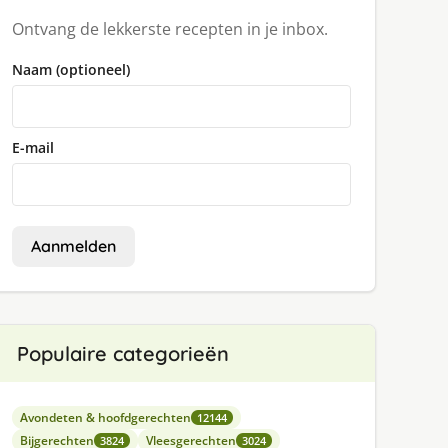
Ontvang de lekkerste recepten in je inbox.
Naam (optioneel)
E-mail
Aanmelden
Populaire categorieën
Avondeten & hoofdgerechten
12144
Bijgerechten
Vleesgerechten
3824
3024