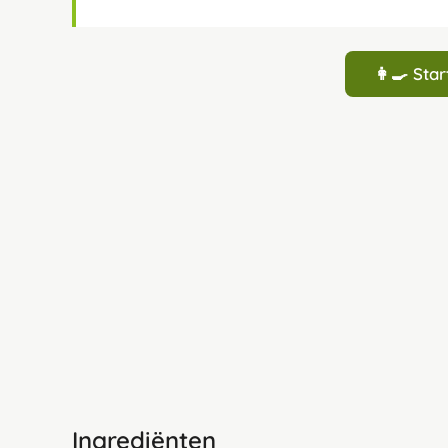
👩‍🍳 St
Ingrediënten