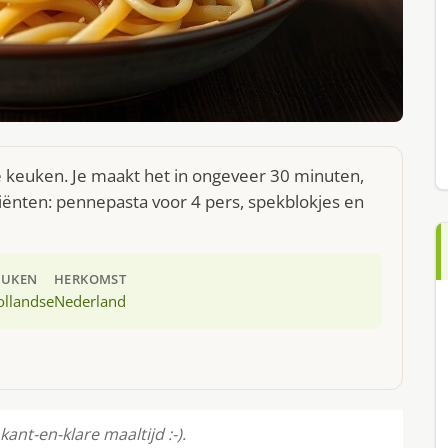
e keuken. Je maakt het in ongeveer 30 minuten,
iënten: pennepasta voor 4 pers, spekblokjes en
EUKEN
HERKOMST
ollandse
Nederland
kant-en-klare maaltijd :-).