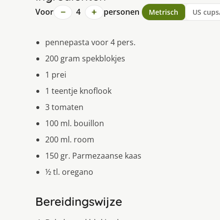
−
+
Voor
4
personen
Metrisch
US cups
pennepasta voor 4 pers.
200 gram spekblokjes
1 prei
1 teentje knoflook
3 tomaten
100 ml. bouillon
200 ml. room
150 gr. Parmezaanse kaas
½ tl. oregano
Bereidingswijze