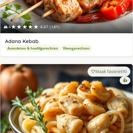
★★★★★
👥 4
4.67 (141)
Adana Kebab
Avondeten & hoofdgerechten
Vleesgerechten
Maak favoriet
90
👍