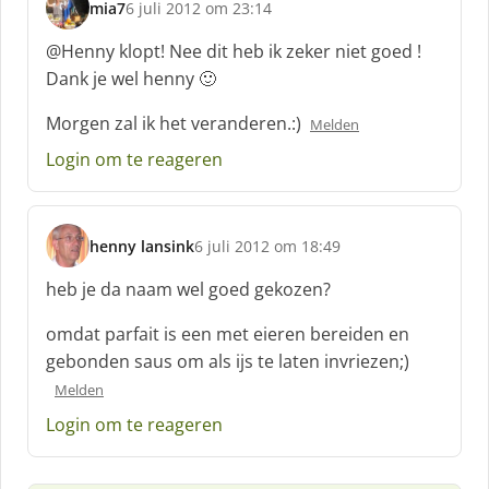
mia7
6 juli 2012 om 23:14
s
c
@Henny klopt! Nee dit heb ik zeker niet goed !
h
Dank je wel henny 🙂
r
e
Morgen zal ik het veranderen.:)
Melden
e
f
Login om te reageren
:
henny lansink
6 juli 2012 om 18:49
s
c
heb je da naam wel goed gekozen?
h
r
omdat parfait is een met eieren bereiden en
e
gebonden saus om als ijs te laten invriezen;)
e
Melden
f
:
Login om te reageren