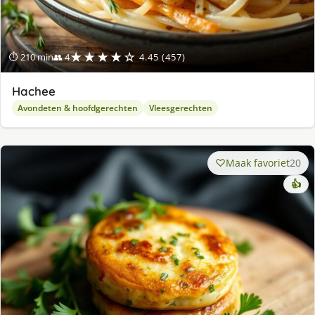
★★★★☆
⏱ 210 min
👥 4
4.45 (457)
Hachee
Avondeten & hoofdgerechten
Vleesgerechten
Maak favoriet
20
👍