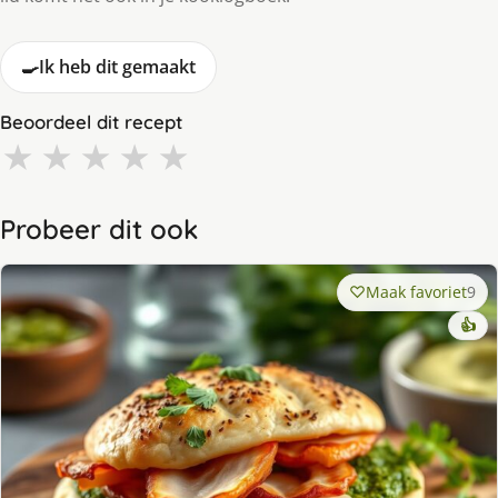
🍳
Ik heb dit gemaakt
Beoordeel dit recept
★
★
★
★
★
Probeer dit ook
Maak favoriet
9
👍