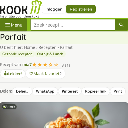
Inloggen
Registreren
Zoek een recept
Menu
Parfait
U bent hier:
Home
›
Recepten
›
Parfait
Gezonde recepten
Ontbijt & Lunch
★★★☆☆
Recept van
mia7
3 (1)
Maak favoriet
2
👍
Lekker!
Delen:
WhatsApp
Pinterest
Delen…
Kopieer link
Print
AI-kok