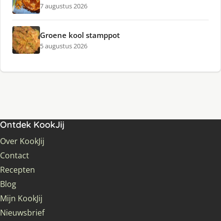
7 augustus 2026
Groene kool stamppot
5 augustus 2026
Ontdek KookJij
Over KookJij
Contact
Recepten
Blog
Mijn KookJij
Nieuwsbrief