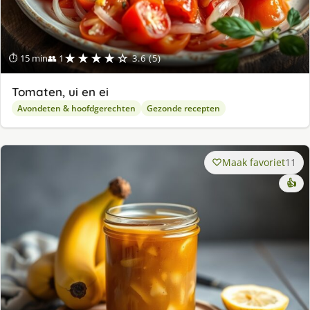
★★★★☆
⏱ 15 min
👥 1
3.6 (5)
Tomaten, ui en ei
Avondeten & hoofdgerechten
Gezonde recepten
Maak favoriet
11
👍