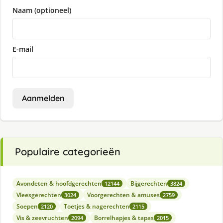
Naam (optioneel)
E-mail
Aanmelden
Populaire categorieën
Avondeten & hoofdgerechten
Bijgerechten
12144
3824
Vleesgerechten
Voorgerechten & amuses
3024
2759
Soepen
Toetjes & nagerechten
2120
2115
Vis & zeevruchten
Borrelhapjes & tapas
2094
2015