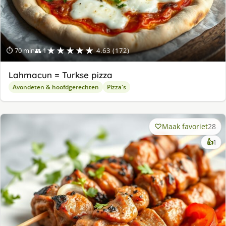
★★★★★
⏱ 70 min
👥 1
4.63 (172)
Lahmacun = Turkse pizza
Avondeten & hoofdgerechten
Pizza's
Maak favoriet
28
ke
👍
1
lek
ge