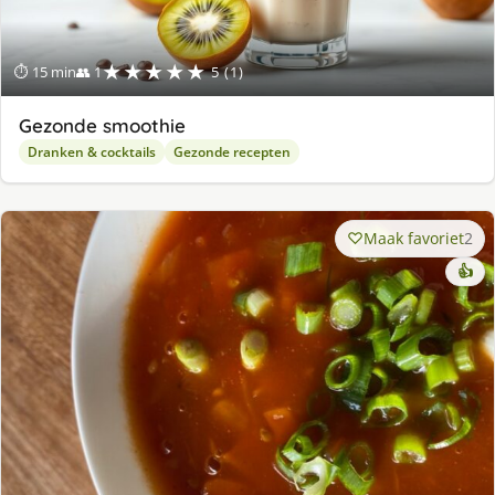
★★★★★
⏱ 15 min
👥 1
5 (1)
Gezonde smoothie
Dranken & cocktails
Gezonde recepten
Maak favoriet
2
👍