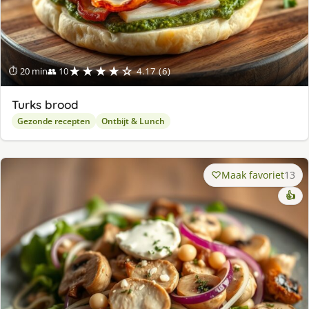
★★★★☆
⏱ 20 min
👥 10
4.17 (6)
Turks brood
Gezonde recepten
Ontbijt & Lunch
Maak favoriet
13
👍