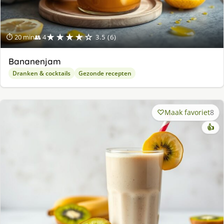
★★★★☆
⏱ 20 min
👥 4
3.5 (6)
Bananenjam
Dranken & cocktails
Gezonde recepten
Maak favoriet
8
👍