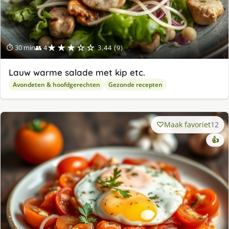
★★★☆☆
⏱ 30 min
👥 4
3.44 (9)
Lauw warme salade met kip etc.
Avondeten & hoofdgerechten
Gezonde recepten
Maak favoriet
12
👍