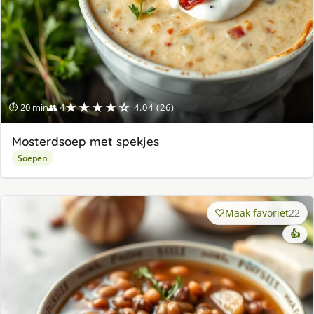
★★★★☆
⏱ 20 min
👥 4
4.04 (26)
Mosterdsoep met spekjes
Soepen
Maak favoriet
22
👍