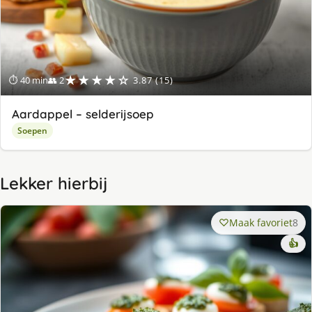
★★★★☆
⏱ 40 min
👥 2
3.87 (15)
Aardappel – selderijsoep
Soepen
Lekker hierbij
Maak favoriet
8
👍