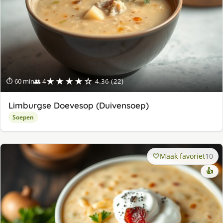
★★★★☆
⏱ 60 min
👥 4
4.36 (22)
Limburgse Doevesop (Duivensoep)
Soepen
Maak favoriet
10
👍