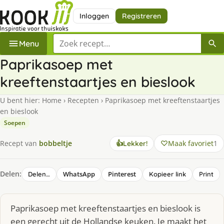
Inloggen
Registreren
Zoek een recept
Menu
Paprikasoep met
kreeftenstaartjes en bieslook
U bent hier:
Home
›
Recepten
›
Paprikasoep met kreeftenstaartjes
en bieslook
Soepen
Maak favoriet
1
Recept van
bobbeltje
👍
Lekker!
Delen:
WhatsApp
Pinterest
Delen…
Kopieer link
Print
Paprikasoep met kreeftenstaartjes en bieslook is
een gerecht uit de Hollandse keuken. Je maakt het