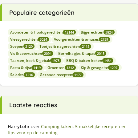
Populaire categorieën
Avondeten & hoofdgerechten
Bijgerechten
12144
3824
Vleesgerechten
Voorgerechten & amuses
3024
2759
Soepen
Toetjes & nagerechten
2120
2115
Vis & zeevruchten
Borrelhapjes & tapas
2094
2015
Taarten, koek & gebak
BBQ & buiten koken
1975
1434
Pasta & rijst
Groenten
Kip & gevogelte
1419
1312
1297
Salades
Gezonde recepten
1216
1177
Laatste reacties
HarryLohr
over
Camping koken: 5 makkelijke recepten en
tips voor op de camping