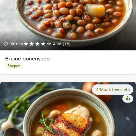
★★★★☆
⏱ 180 min
4.06 (18)
Bruine bonensoep
Soepen
Maak favoriet
4
👍