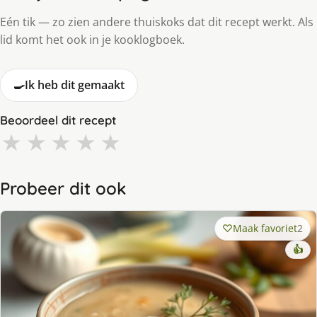
Eén tik — zo zien andere thuiskoks dat dit recept werkt. Als
lid komt het ook in je kooklogboek.
🍳
Ik heb dit gemaakt
Beoordeel dit recept
★
★
★
★
★
Probeer dit ook
Maak favoriet
2
👍