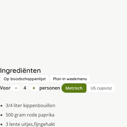
Ingrediënten
Op boodschappenlijst
Plan in weekmenu
−
+
Voor
4
personen
Metrisch
US cups/oz
3/4 liter kippenbouillon
500 gram rode paprika
3 lente uitjes,fijngehakt