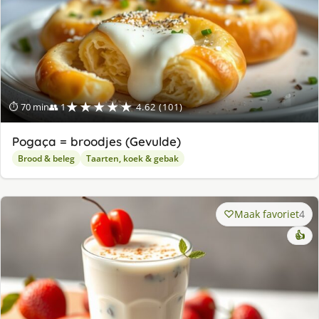
★★★★★
⏱ 70 min
👥 1
4.62 (101)
Pogaça = broodjes (Gevulde)
Brood & beleg
Taarten, koek & gebak
Maak favoriet
4
👍