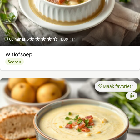
★★★★☆
⏱ 60 min
👥 6
4.09 (11)
Witlofsoep
Soepen
Maak favoriet
4
👍