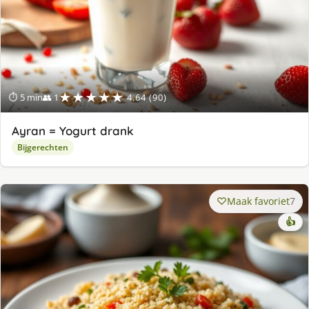
★★★★★
⏱ 5 min
👥 1
4.64 (90)
Ayran = Yogurt drank
Bijgerechten
Maak favoriet
7
👍