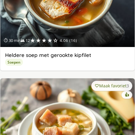
★★★★☆
⏱ 30 min
👥 12
4.06 (16)
Heldere soep met gerookte kipfilet
Soepen
Maak favoriet
3
👍