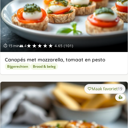
★★★★★
⏱ 15 min
👥 4
4.65 (101)
Canapés met mozzarella, tomaat en pesto
Bijgerechten
Brood & beleg
Maak favoriet
19
👍