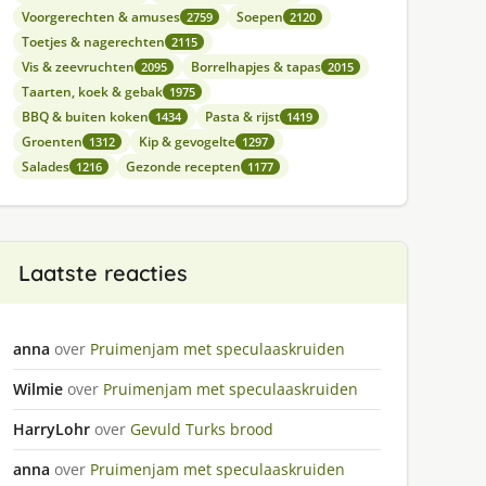
Voorgerechten & amuses
Soepen
2759
2120
Toetjes & nagerechten
2115
Vis & zeevruchten
Borrelhapjes & tapas
2095
2015
Taarten, koek & gebak
1975
BBQ & buiten koken
Pasta & rijst
1434
1419
Groenten
Kip & gevogelte
1312
1297
Salades
Gezonde recepten
1216
1177
Laatste reacties
anna
over
Pruimenjam met speculaaskruiden
Wilmie
over
Pruimenjam met speculaaskruiden
HarryLohr
over
Gevuld Turks brood
anna
over
Pruimenjam met speculaaskruiden