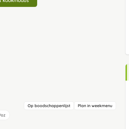
art kookmodus
Op boodschappenlijst
Plan in weekmenu
/oz