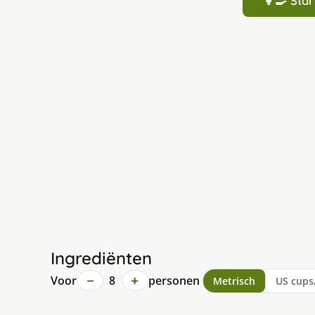
👩‍🍳 St
Ingrediënten
−
+
Voor
8
personen
Metrisch
US cups