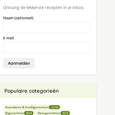
Ontvang de lekkerste recepten in je inbox.
Naam (optioneel)
E-mail
Aanmelden
Populaire categorieën
Avondeten & hoofdgerechten
12144
Bijgerechten
Vleesgerechten
3824
3024