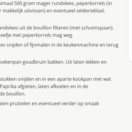
inimaal 500 gram mager rundvlees, peperkorrels (in
r makkelijk uitvissen) en eventueel selderieblad,
ndvlees uit de bouillon filteren (met schuimspaan).
 zeefje met peperkorrels mag weg.
kjes snijden of fijnmalen in de keukenmachine en terug
 koekenpan goudbruin bakken. Uit laten lekken en
 stukken snijden en in een aparte kookpan met wat
aprika afgieten, laten afkoelen en in de
e bouillon.
aten pruttelen en eventueel verder op smaak