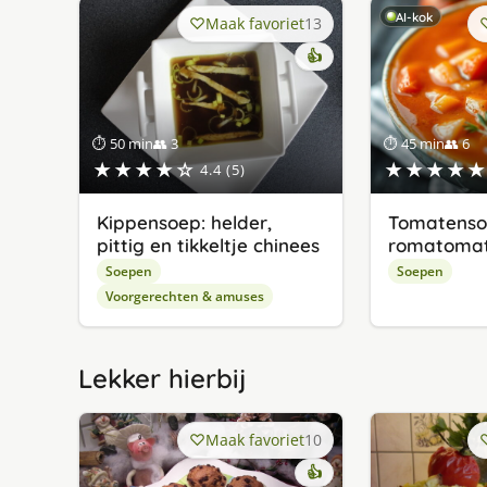
AI-kok
Maak favoriet
13
👍
⏱ 50 min
👥 3
⏱ 45 min
👥 6
★★★★☆
★★★★★
4.4 (5)
Kippensoep: helder,
Tomatenso
pittig en tikkeltje chinees
romatoma
Soepen
Soepen
Voorgerechten & amuses
Lekker hierbij
Maak favoriet
10
👍