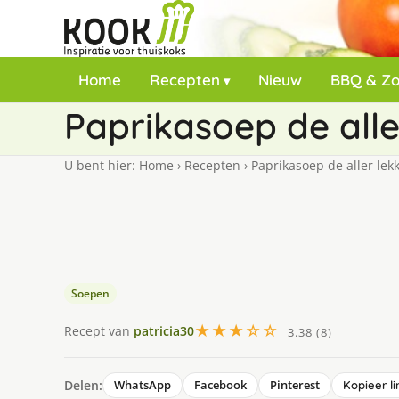
Home
Recepten
Nieuw
BBQ & Z
Paprikasoep de alle
U bent hier:
Home
›
Recepten
›
Paprikasoep de aller lek
Soepen
★★★☆☆
Recept van
patricia30
3.38 (8)
Delen:
WhatsApp
Facebook
Pinterest
Kopieer li