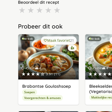
Beoordeel dit recept
★
★
★
★
★
Probeer dit ook
AI-kok
AI-kok
Maak favoriet
21
👍
⏱ 45 min
👥 4
⏱ 45 min
👥 4
★★★★☆
★★★★★
3.91 (11)
Brabantse Goulashsoep
Bleekselde
(Vegetaris
Soepen
Makkelijke re
Voorgerechten & amuses