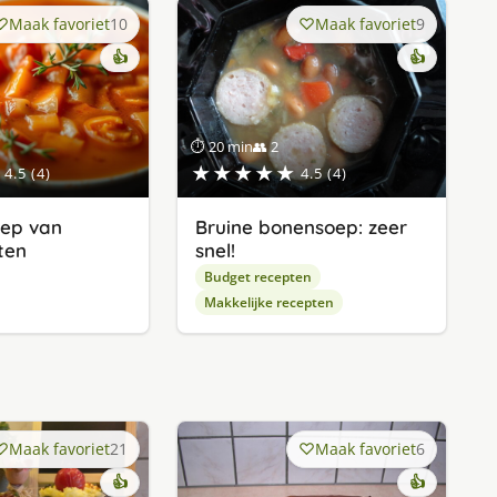
Maak favoriet
10
Maak favoriet
9
👍
👍
⏱ 20 min
👥 2
★★★★★
4.5 (4)
4.5 (4)
ep van
Bruine bonensoep: zeer
ten
snel!
Budget recepten
Makkelijke recepten
Maak favoriet
21
Maak favoriet
6
👍
👍