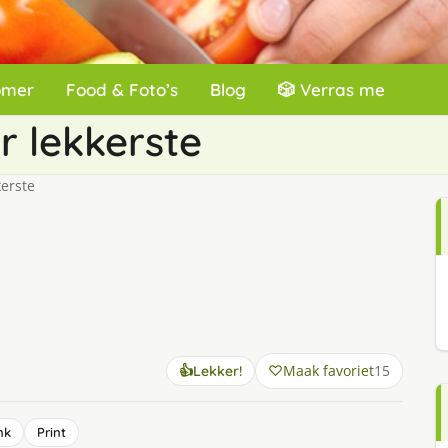
omer
Food & Foto’s
Blog
🎲 Verras me
r lekkerste
kerste
Maak favoriet
15
👍
Lekker!
nk
Print