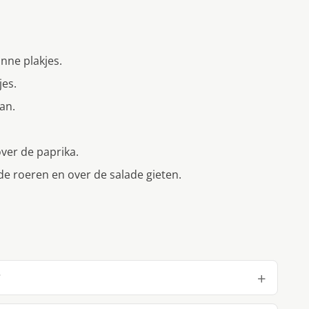
unne plakjes.
jes.
an.
over de paprika.
de roeren en over de salade gieten.
?