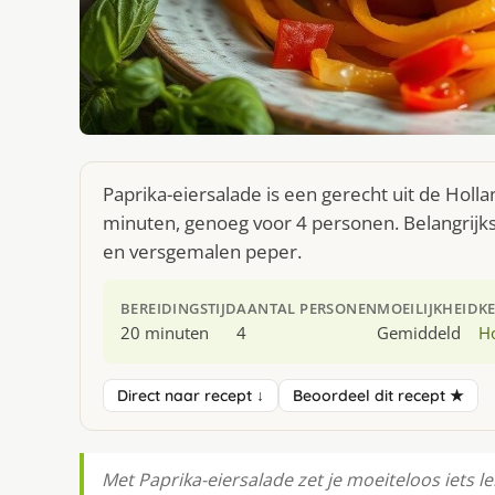
Paprika-eiersalade is een gerecht uit de Holl
minuten, genoeg voor 4 personen. Belangrijkst
en versgemalen peper.
BEREIDINGSTIJD
AANTAL PERSONEN
MOEILIJKHEID
K
20 minuten
4
Gemiddeld
H
Direct naar recept ↓
Beoordeel dit recept ★
Met Paprika-eiersalade zet je moeiteloos iets lek