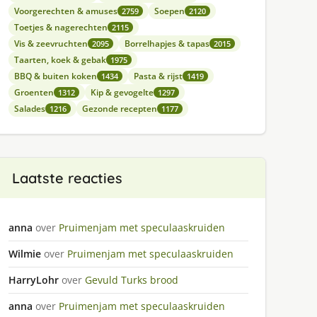
Voorgerechten & amuses
Soepen
2759
2120
Toetjes & nagerechten
2115
Vis & zeevruchten
Borrelhapjes & tapas
2095
2015
Taarten, koek & gebak
1975
BBQ & buiten koken
Pasta & rijst
1434
1419
Groenten
Kip & gevogelte
1312
1297
Salades
Gezonde recepten
1216
1177
Laatste reacties
anna
over
Pruimenjam met speculaaskruiden
Wilmie
over
Pruimenjam met speculaaskruiden
HarryLohr
over
Gevuld Turks brood
anna
over
Pruimenjam met speculaaskruiden