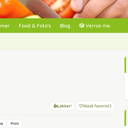
omer
Food & Foto’s
Blog
🎲 Verras me
Maak favoriet
3
👍
Lekker!
nk
Print