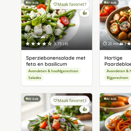
AI-kok
AI-kok
Maak favoriet
7
👍
⏱ 20 min
👥 2
★★★★☆
3.75 (4)
⏱ 20 min
👥 2
Sperziebonensalade met
Hartige
feta en basilicum
Paardeblo
Avondeten & hoofdgerechten
Avondeten & 
Salades
Bijgerechten
AI-kok
AI-kok
Maak favoriet
3
👍