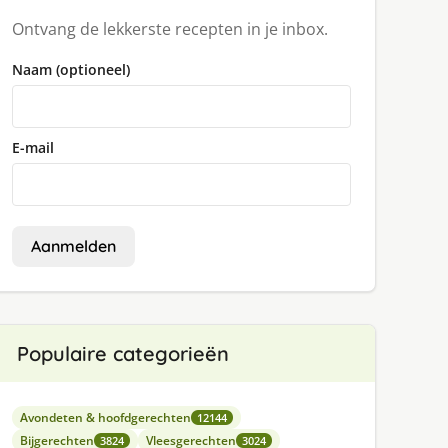
Ontvang de lekkerste recepten in je inbox.
Naam (optioneel)
E-mail
Aanmelden
Populaire categorieën
Avondeten & hoofdgerechten
12144
Bijgerechten
Vleesgerechten
3824
3024