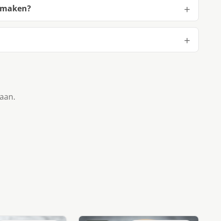
e maken?
taan.