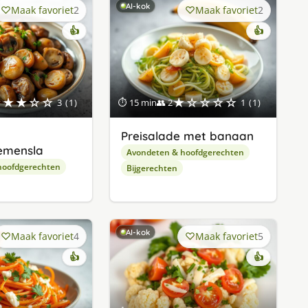
AI-kok
Maak favoriet
2
Maak favoriet
2
👍
👍
★★★☆☆
★☆☆☆☆
3 (1)
⏱ 15 min
👥 2
1 (1)
Preisalade met banaan
emensla
Avondeten & hoofdgerechten
hoofdgerechten
Bijgerechten
AI-kok
Maak favoriet
4
Maak favoriet
5
👍
👍