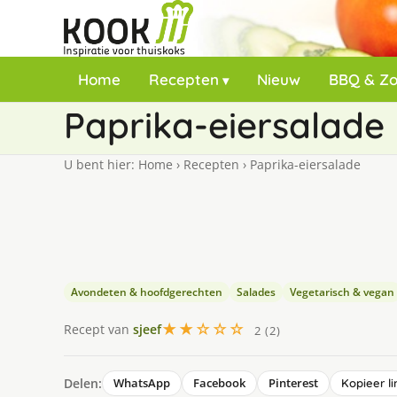
Home
Recepten
Nieuw
BBQ & Z
Paprika-eiersalade
U bent hier:
Home
›
Recepten
›
Paprika-eiersalade
Avondeten & hoofdgerechten
Salades
Vegetarisch & vegan
★★☆☆☆
Recept van
sjeef
2 (2)
Delen:
WhatsApp
Facebook
Pinterest
Kopieer li