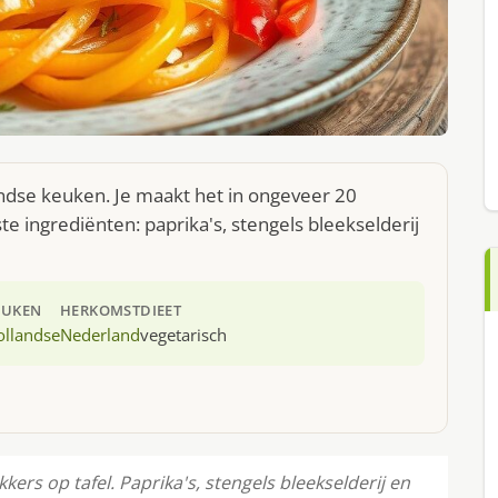
andse keuken. Je maakt het in ongeveer 20
e ingrediënten: paprika's, stengels bleekselderij
EUKEN
HERKOMST
DIEET
ollandse
Nederland
vegetarisch
kers op tafel. Paprika's, stengels bleekselderij en