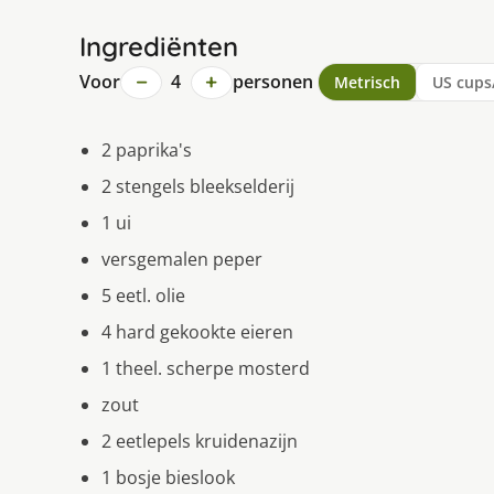
Ingrediënten
−
+
Voor
4
personen
Metrisch
US cups
2 paprika's
2 stengels bleekselderij
1 ui
versgemalen peper
5 eetl. olie
4 hard gekookte eieren
1 theel. scherpe mosterd
zout
2 eetlepels kruidenazijn
1 bosje bieslook