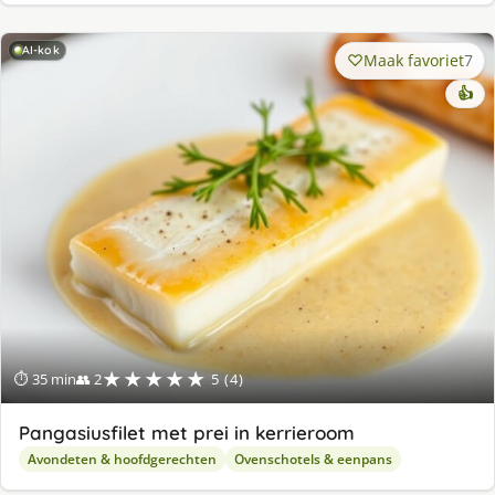
AI-kok
Maak favoriet
7
👍
★★★★★
⏱ 35 min
👥 2
5 (4)
Pangasiusfilet met prei in kerrieroom
Avondeten & hoofdgerechten
Ovenschotels & eenpans