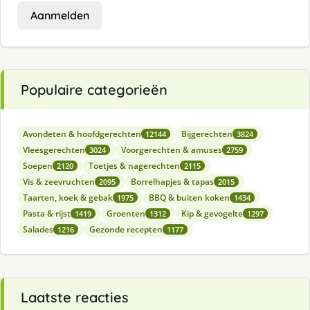
Aanmelden
Populaire categorieën
Avondeten & hoofdgerechten
Bijgerechten
12144
3824
Vleesgerechten
Voorgerechten & amuses
3024
2759
Soepen
Toetjes & nagerechten
2120
2115
Vis & zeevruchten
Borrelhapjes & tapas
2095
2015
Taarten, koek & gebak
BBQ & buiten koken
1975
1434
Pasta & rijst
Groenten
Kip & gevogelte
1419
1312
1297
Salades
Gezonde recepten
1216
1177
Laatste reacties