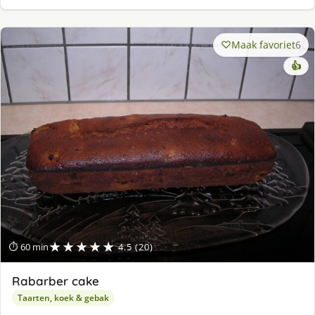
Maak favoriet
6
👍
★★★★★
⏱ 60 min
4.5 (20)
Rabarber cake
Taarten, koek & gebak