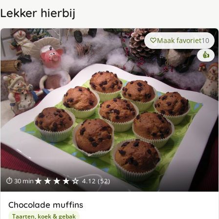
Lekker hierbij
Maak favoriet
10
👍
★★★★☆
⏱ 30 min
4.12 (52)
Chocolade muffins
Taarten, koek & gebak