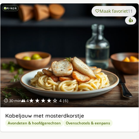
AI-kok
Maak favoriet
11
👍
★★★★☆
⏱ 30 min
👥 4
4 (6)
Kabeljauw met mosterdkorstje
Avondeten & hoofdgerechten
Ovenschotels & eenpans