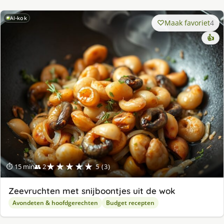
AI-kok
Maak favoriet
4
👍
★★★★★
⏱ 15 min
👥 2
5 (3)
Zeevruchten met snijboontjes uit de wok
Avondeten & hoofdgerechten
Budget recepten