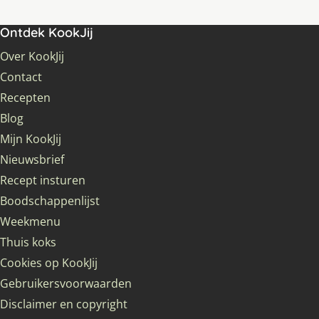
Ontdek KookJij
Over KookJij
Contact
Recepten
Blog
Mijn KookJij
Nieuwsbrief
Recept insturen
Boodschappenlijst
Weekmenu
Thuis koks
Cookies op KookJij
Gebruikersvoorwaarden
Disclaimer en copyright