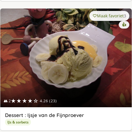
Maak favoriet
3
👍
★★★★☆
👥 2
4.26 (23)
Dessert : Ijsje van de Fijnproever
IJs & sorbets