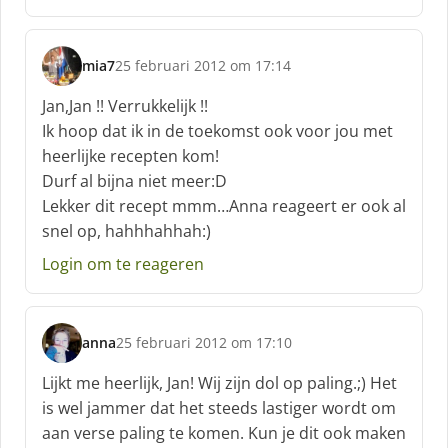
mia7
25 februari 2012 om 17:14
s
c
Jan,Jan !! Verrukkelijk !!
h
Ik hoop dat ik in de toekomst ook voor jou met
r
heerlijke recepten kom!
e
Durf al bijna niet meer:D
e
f
Lekker dit recept mmm…Anna reageert er ook al
:
snel op, hahhhahhah:)
Login om te reageren
anna
25 februari 2012 om 17:10
s
c
Lijkt me heerlijk, Jan! Wij zijn dol op paling.;) Het
h
is wel jammer dat het steeds lastiger wordt om
r
aan verse paling te komen. Kun je dit ook maken
e