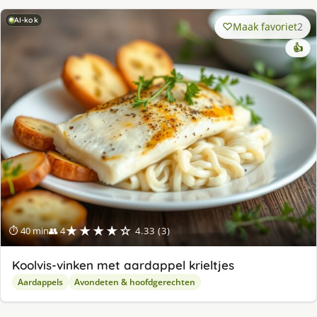
AI-kok
Maak favoriet
2
👍
★★★★☆
⏱ 40 min
👥 4
4.33 (3)
Koolvis-vinken met aardappel krieltjes
Aardappels
Avondeten & hoofdgerechten