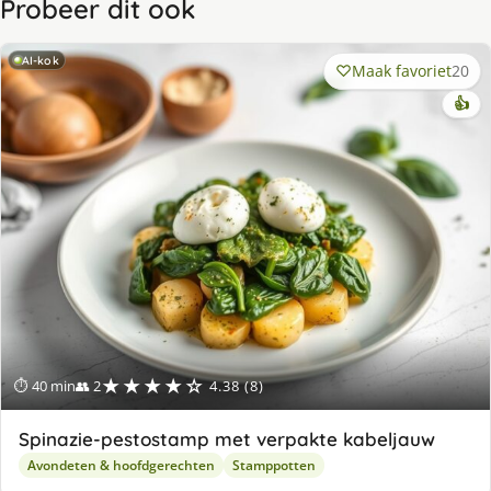
Probeer dit ook
AI-kok
Maak favoriet
20
👍
★★★★☆
⏱ 40 min
👥 2
4.38 (8)
Spinazie-pestostamp met verpakte kabeljauw
Avondeten & hoofdgerechten
Stamppotten