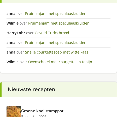
anna
over
Pruimenjam met speculaaskruiden
Wilmie
over
Pruimenjam met speculaaskruiden
HarryLohr
over
Gevuld Turks brood
anna
over
Pruimenjam met speculaaskruiden
anna
over
Snelle courgettesoep met witte kaas
Wilmie
over
Ovenschotel met courgette en tonijn
Nieuwste recepten
Groene kool stamppot
5 augustus 2026