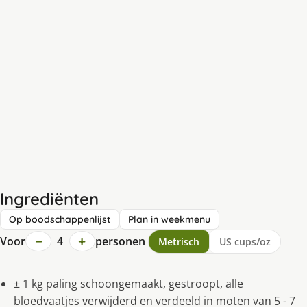
Ingrediënten
Op boodschappenlijst
Plan in weekmenu
−
+
Voor
4
personen
Metrisch
US cups/oz
± 1 kg paling schoongemaakt, gestroopt, alle
bloedvaatjes verwijderd en verdeeld in moten van 5 - 7