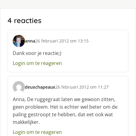
4 reacties
anna
26 februari 2012 om 13:15
s
c
Dank voor je reactie;)
h
Login om te reageren
r
e
e
f
deuxchapeaux
26 februari 2012 om 11:27
:
s
c
Anna, De ruggegraat laten we gewoon zitten,
h
geen probleem. Het is echter wel beter om de
r
paling gestroopt te hebben, dat eet ook wat
e
makkelijker.
e
f
Login om te reageren
: