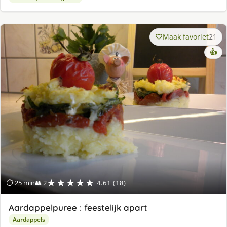
Maak favoriet
21
👍
★★★★★
⏱ 25 min
👥 2
4.61 (18)
Aardappelpuree : feestelijk apart
Aardappels