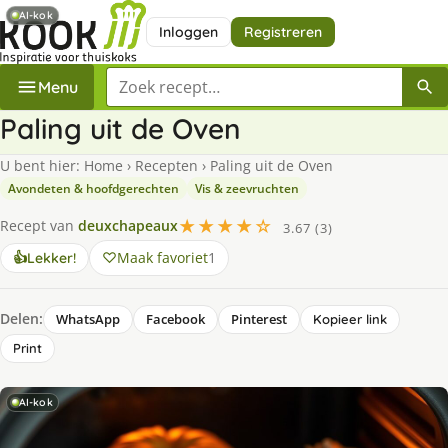
AI-kok
Inloggen
Registreren
Zoek een recept
Menu
Paling uit de Oven
U bent hier:
Home
›
Recepten
›
Paling uit de Oven
Avondeten & hoofdgerechten
Vis & zeevruchten
★★★★☆
Recept van
deuxchapeaux
3.67 (3)
Maak favoriet
1
👍
Lekker!
Delen:
WhatsApp
Facebook
Pinterest
Kopieer link
Print
AI-kok