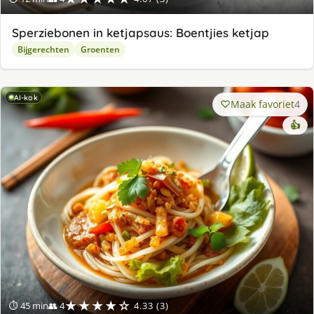
Sperziebonen in ketjapsaus: Boentjies ketjap
Bijgerechten
Groenten
AI-kok
Maak favoriet
4
👍
★★★★☆
⏱ 45 min
👥 4
4.33 (3)