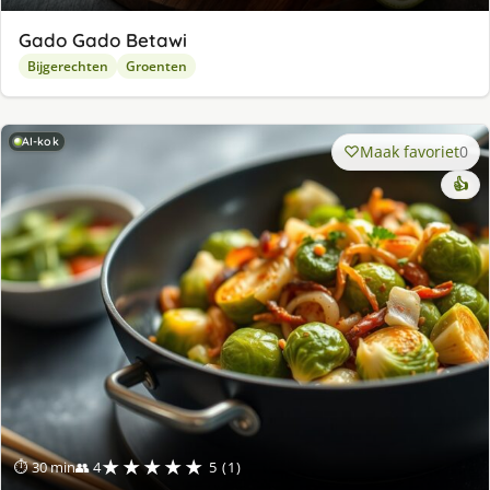
Gado Gado Betawi
Bijgerechten
Groenten
AI-kok
Maak favoriet
0
👍
★★★★★
⏱ 30 min
👥 4
5 (1)