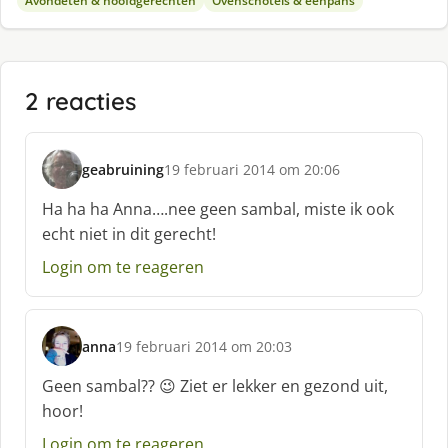
Avondeten & hoofdgerechten
Ovenschotels & eenpans
2 reacties
geabruining
19 februari 2014 om 20:06
s
c
Ha ha ha Anna….nee geen sambal, miste ik ook
h
echt niet in dit gerecht!
r
e
Login om te reageren
e
f
:
anna
19 februari 2014 om 20:03
s
c
Geen sambal?? 😉 Ziet er lekker en gezond uit,
h
hoor!
r
e
Login om te reageren