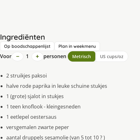
Ingrediënten
Op boodschappenlijst
Plan in weekmenu
−
+
Voor
1
personen
Metrisch
US cups/oz
2 struikjes paksoi
halve rode paprika in leuke schuine stukjes
1 (grote) sjalot in stukjes
1 teen knoflook - kleingesneden
1 eetlepel oestersaus
versgemalen zwarte peper
aantal druppels sesamolie (van 5 tot 10 ? )