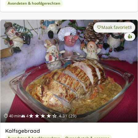
Avondeten & hoofdgerechten
Maak favoriet
8
👍
★★★★☆
⏱ 40 min
👥 4
4.31 (29)
Kalfsgebraad