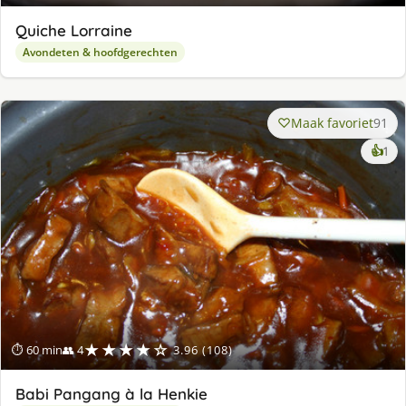
Quiche Lorraine
Avondeten & hoofdgerechten
Maak favoriet
91
ke
👍
1
lek
ge
★★★★☆
⏱ 60 min
👥 4
3.96 (108)
Babi Pangang à la Henkie