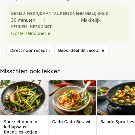
BEREIDINGSTIJD
AANTAL PERSONEN
MOEILIJKHEID
30 minuten
1
Makkelijk
KEUKEN
HERKOMST
Oosterse
Indonesie
Direct naar recept ↓
Beoordeel dit recept ★
Misschien ook lekker
Sperziebonen in
Gado Gado Betawi
Balado Spruitjes
ketjapsaus:
Boentjies ketjap