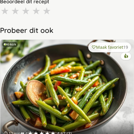
Beoordeel dit recept
★
★
★
★
★
Probeer dit ook
AI-kok
Maak favoriet
19
👍
★★★★★
⏱ 12 min
👥 4
4.67 (3)