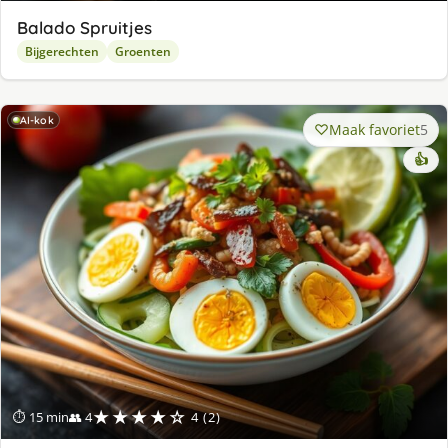
Balado Spruitjes
Bijgerechten
Groenten
AI-kok
Maak favoriet
5
👍
★★★★☆
⏱ 15 min
👥 4
4 (2)