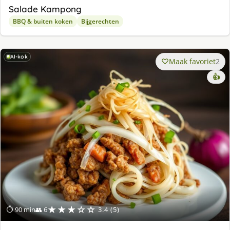
Salade Kampong
BBQ & buiten koken
Bijgerechten
AI-kok
Maak favoriet
2
👍
★★★☆☆
⏱ 90 min
👥 6
3.4 (5)