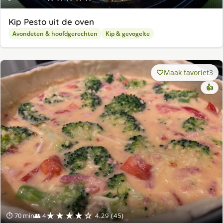
Kip Pesto uit de oven
Avondeten & hoofdgerechten
Kip & gevogelte
Maak favoriet
3
👍
★★★★☆
⏱ 70 min
👥 4
4.29 (45)