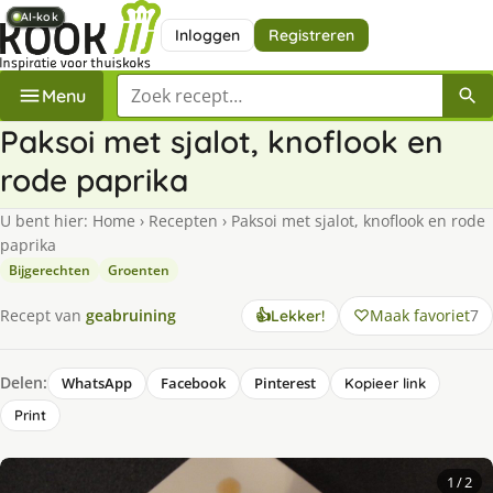
AI-kok
AI-kok
AI-kok
AI-kok
AI-kok
AI-kok
Inloggen
Registreren
Zoek een recept
Menu
Paksoi met sjalot, knoflook en
rode paprika
U bent hier:
Home
›
Recepten
›
Paksoi met sjalot, knoflook en rode
paprika
Bijgerechten
Groenten
Maak favoriet
7
Recept van
geabruining
👍
Lekker!
Delen:
WhatsApp
Facebook
Pinterest
Kopieer link
Print
1
/ 2