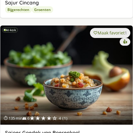
Sajur Cincang
Bijgerechten
Groenten
AI-kok
Maak favoriet
1
👍
★★★★☆
⏱ 135 min
👥 6
4 (1)
Sajoer Goedek van Boerenkool