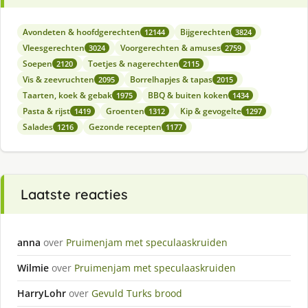
Avondeten & hoofdgerechten
Bijgerechten
12144
3824
Vleesgerechten
Voorgerechten & amuses
3024
2759
Soepen
Toetjes & nagerechten
2120
2115
Vis & zeevruchten
Borrelhapjes & tapas
2095
2015
Taarten, koek & gebak
BBQ & buiten koken
1975
1434
Pasta & rijst
Groenten
Kip & gevogelte
1419
1312
1297
Salades
Gezonde recepten
1216
1177
Laatste reacties
anna
over
Pruimenjam met speculaaskruiden
Wilmie
over
Pruimenjam met speculaaskruiden
HarryLohr
over
Gevuld Turks brood