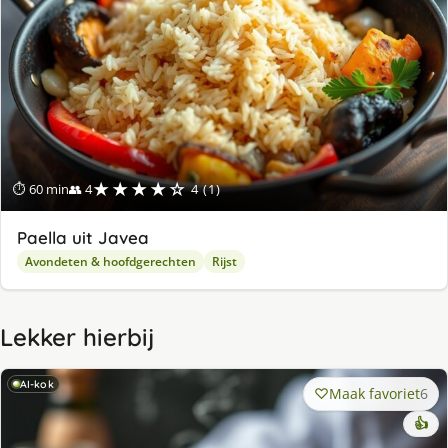
★★★★☆
⏱ 60 min
👥 4
4 (1)
Paella uit Javea
Avondeten & hoofdgerechten
Rijst
Lekker hierbij
AI-kok
Maak favoriet
6
👍