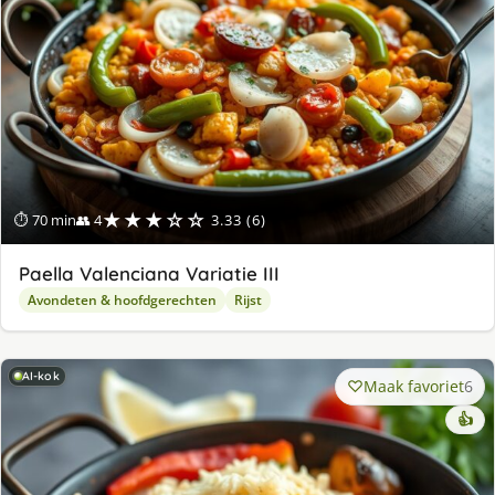
★★★☆☆
⏱ 70 min
👥 4
3.33 (6)
Paella Valenciana Variatie III
Avondeten & hoofdgerechten
Rijst
AI-kok
Maak favoriet
6
👍