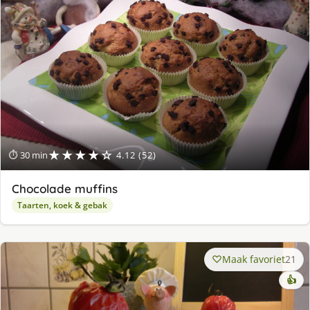
★★★★☆
⏱ 30 min
4.12 (52)
Chocolade muffins
Taarten, koek & gebak
Maak favoriet
21
👍