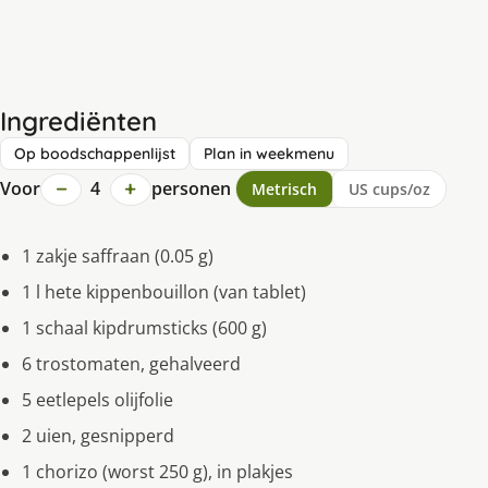
Ingrediënten
Op boodschappenlijst
Plan in weekmenu
−
+
Voor
4
personen
Metrisch
US cups/oz
1 zakje saffraan (0.05 g)
1 l hete kippenbouillon (van tablet)
1 schaal kipdrumsticks (600 g)
6 trostomaten, gehalveerd
5 eetlepels olijfolie
2 uien, gesnipperd
1 chorizo (worst 250 g), in plakjes