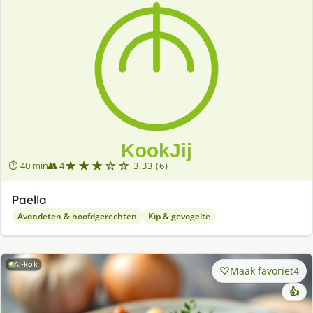
★★★☆☆
⏱ 40 min
👥 4
3.33 (6)
Paella
Avondeten & hoofdgerechten
Kip & gevogelte
AI-kok
Maak favoriet
4
👍