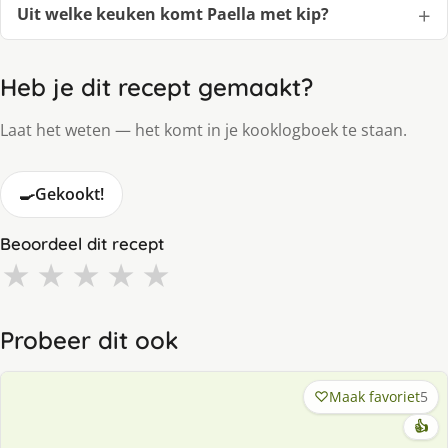
Uit welke keuken komt Pa­el­la met kip?
Heb je dit recept gemaakt?
Laat het weten — het komt in je kooklogboek te staan.
🍳
Gekookt!
Beoordeel dit recept
★
★
★
★
★
Probeer dit ook
Maak favoriet
5
👍