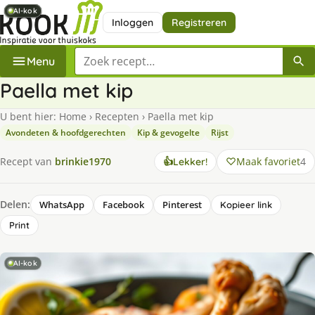
AI-kok
AI-kok
AI-kok
AI-kok
AI-kok
Inloggen
Registreren
Zoek een recept
Menu
Pa­el­la met kip
U bent hier:
Home
›
Recepten
›
Pa­el­la met kip
Avondeten & hoofdgerechten
Kip & gevogelte
Rijst
Maak favoriet
4
Recept van
brinkie1970
👍
Lekker!
Delen:
WhatsApp
Facebook
Pinterest
Kopieer link
Print
AI-kok