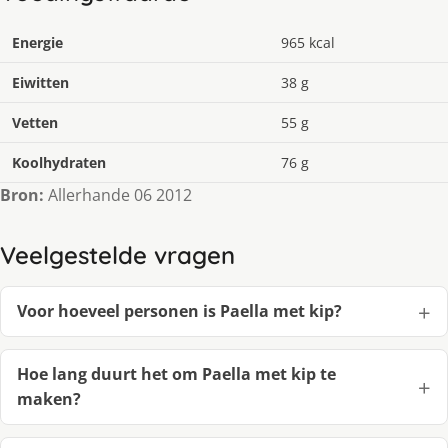
Energie
965 kcal
Eiwitten
38 g
Vetten
55 g
Koolhydraten
76 g
Bron:
Allerhande 06 2012
Veelgestelde vragen
Voor hoeveel personen is Pa­el­la met kip?
Hoe lang duurt het om Pa­el­la met kip te
maken?