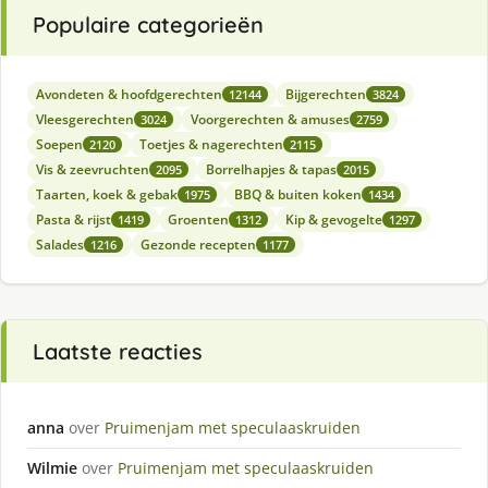
Populaire categorieën
Avondeten & hoofdgerechten
Bijgerechten
12144
3824
Vleesgerechten
Voorgerechten & amuses
3024
2759
Soepen
Toetjes & nagerechten
2120
2115
Vis & zeevruchten
Borrelhapjes & tapas
2095
2015
Taarten, koek & gebak
BBQ & buiten koken
1975
1434
Pasta & rijst
Groenten
Kip & gevogelte
1419
1312
1297
Salades
Gezonde recepten
1216
1177
Laatste reacties
anna
over
Pruimenjam met speculaaskruiden
Wilmie
over
Pruimenjam met speculaaskruiden