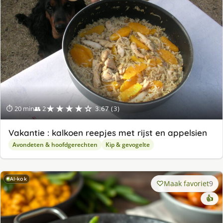
★★★★☆
⏱ 20 min
👥 2
3.67 (3)
Vakantie : kalkoen reepjes met rijst en appelsien
Avondeten & hoofdgerechten
Kip & gevogelte
AI-kok
Maak favoriet
9
👍