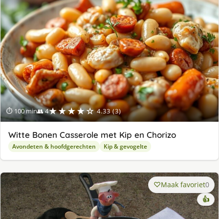
★★★★☆
⏱ 100 min
👥 4
4.33 (3)
Witte Bonen Casserole met Kip en Chorizo
Avondeten & hoofdgerechten
Kip & gevogelte
Maak favoriet
0
👍