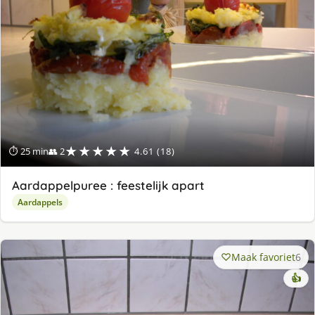
★★★★★
⏱ 25 min
👥 2
4.61 (18)
Aardappelpuree : feestelijk apart
Aardappels
Maak favoriet
6
👍