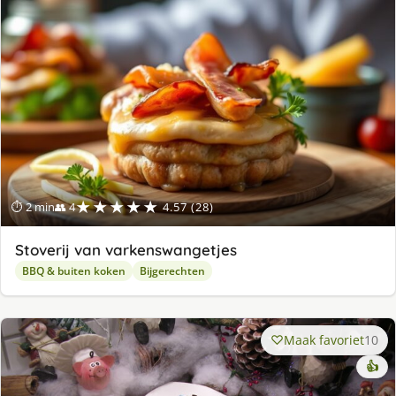
★★★★★
⏱ 2 min
👥 4
4.57 (28)
Stoverij van varkenswangetjes
BBQ & buiten koken
Bijgerechten
Maak favoriet
10
👍