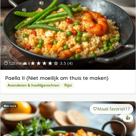
★★★★☆
⏱ 120 min
👥 6
3.5 (4)
Paella II (Niet moeilijk om thuis te maken)
Avondeten & hoofdgerechten
Rijst
AI-kok
Maak favoriet
17
👍