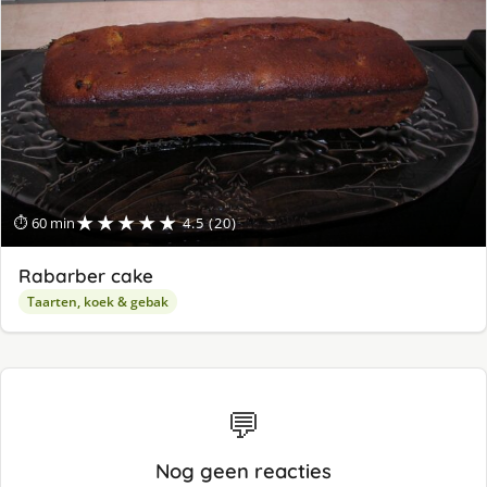
★★★★★
⏱ 60 min
4.5 (20)
Rabarber cake
Taarten, koek & gebak
💬
Nog geen reacties