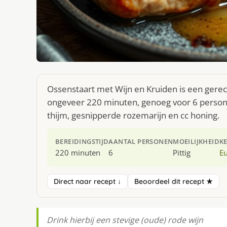
Ossenstaart met Wijn en Kruiden is een gerec
ongeveer 220 minuten, genoeg voor 6 persone
thijm, gesnipperde rozemarijn en cc honing.
BEREIDINGSTIJD
AANTAL PERSONEN
MOEILIJKHEID
K
220 minuten
6
Pittig
E
Direct naar recept ↓
Beoordeel dit recept ★
Drink hierbij een stevige (oude) rode wijn