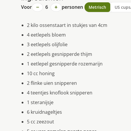
−
+
Voor
6
personen
Metrisch
US cups
2 kilo ossenstaart in stukjes van 4cm
4 eetlepels bloem
3 eetlepels olijfolie
2 eetlepels gesnipperde thijm
1 eetlepel gesnipperde rozemarijn
10 cc honing
2 flinke uien snipperen
4 teentjes knoflook snipperen
1 steranijsje
6 kruidnageltjes
5 cc zeezout