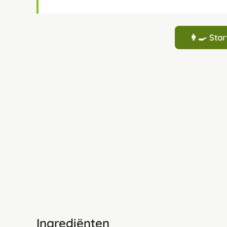
👩‍🍳 St
Ingrediënten