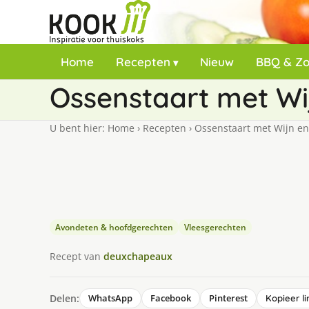
Home
Recepten
Nieuw
BBQ & Z
Ossenstaart met Wi
U bent hier:
Home
›
Recepten
›
Ossenstaart met Wijn en
Avondeten & hoofdgerechten
Vleesgerechten
Recept van
deuxchapeaux
Delen:
WhatsApp
Facebook
Pinterest
Kopieer li