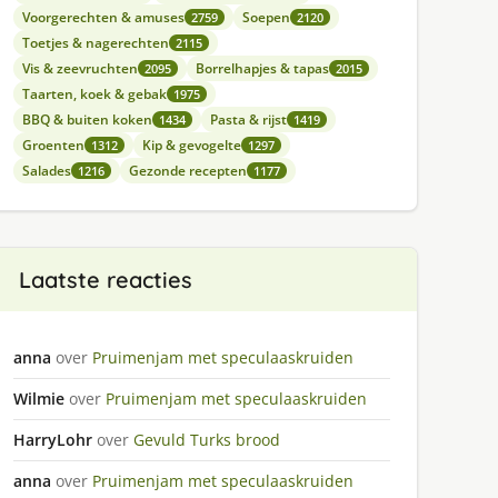
Voorgerechten & amuses
Soepen
2759
2120
Toetjes & nagerechten
2115
Vis & zeevruchten
Borrelhapjes & tapas
2095
2015
Taarten, koek & gebak
1975
BBQ & buiten koken
Pasta & rijst
1434
1419
Groenten
Kip & gevogelte
1312
1297
Salades
Gezonde recepten
1216
1177
Laatste reacties
anna
over
Pruimenjam met speculaaskruiden
Wilmie
over
Pruimenjam met speculaaskruiden
HarryLohr
over
Gevuld Turks brood
anna
over
Pruimenjam met speculaaskruiden