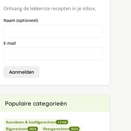
Ontvang de lekkerste recepten in je inbox.
Naam (optioneel)
E-mail
Aanmelden
Populaire categorieën
Avondeten & hoofdgerechten
12144
Bijgerechten
Vleesgerechten
3824
3024