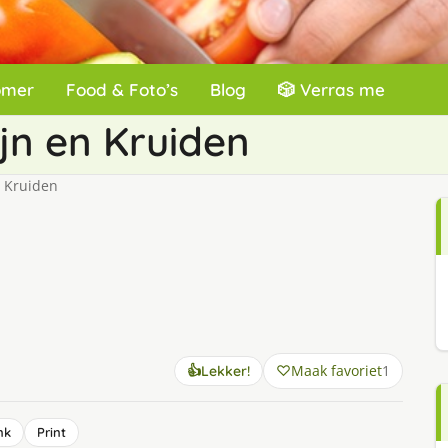
omer
Food & Foto’s
Blog
🎲 Verras me
jn en Kruiden
 Kruiden
Maak favoriet
1
👍
Lekker!
nk
Print