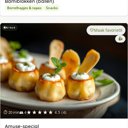
Bamiblokken (ballen)
Borrelhapjes & tapas
Snacks
AI-kok
Maak favoriet
8
👍
★★★★★
⏱ 20 min
👥 4
4.5 (4)
Amuse-special