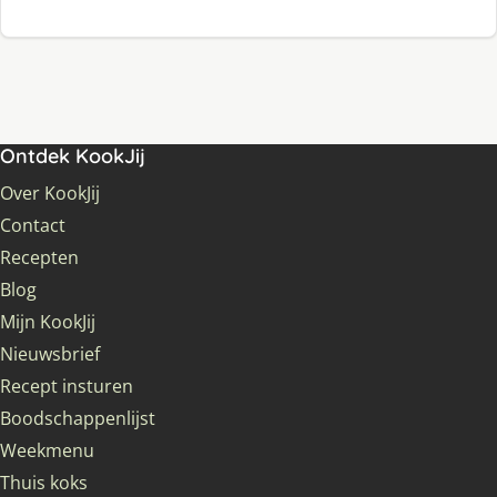
Ontdek KookJij
Over KookJij
Contact
Recepten
Blog
Mijn KookJij
Nieuwsbrief
Recept insturen
Boodschappenlijst
Weekmenu
Thuis koks