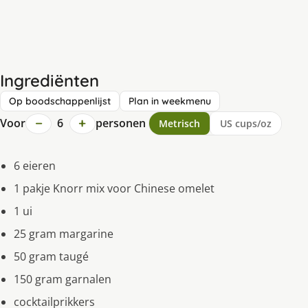
Ingrediënten
Op boodschappenlijst
Plan in weekmenu
−
+
Voor
6
personen
Metrisch
US cups/oz
6 eieren
1 pakje Knorr mix voor Chinese omelet
1 ui
25 gram margarine
50 gram taugé
150 gram garnalen
cocktailprikkers