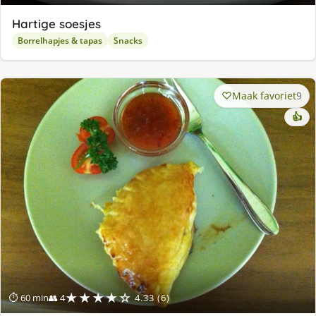
Hartige soesjes
Borrelhapjes & tapas
Snacks
Maak favoriet
9
👍
★★★★☆
⏱ 60 min
👥 4
4.33 (6)