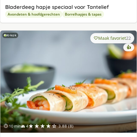
Bladerdeeg hapje speciaal voor Tantelief
Avondeten & hoofdgerechten
Borrelhapjes & tapas
AI-kok
Maak favoriet
22
👍
★★★★☆
⏱ 10 min
👥 4
3.88 (8)