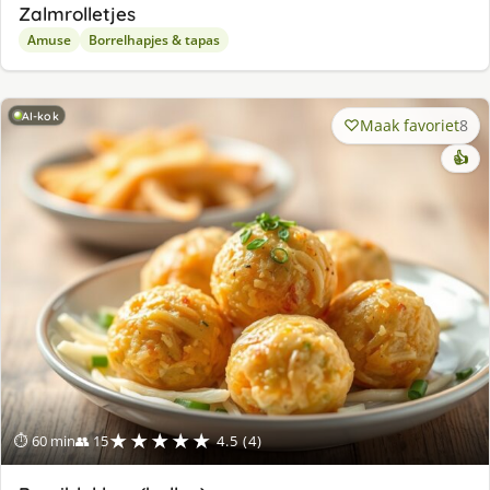
Zalmrolletjes
Amuse
Borrelhapjes & tapas
AI-kok
Maak favoriet
8
👍
★★★★★
⏱ 60 min
👥 15
4.5 (4)