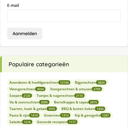
E-mail
Aanmelden
Populaire categorieën
Avondeten & hoofdgerechten
Bijgerechten
12144
3824
Vleesgerechten
Voorgerechten & amuses
3024
2759
Soepen
Toetjes & nagerechten
2120
2115
Vis & zeevruchten
Borrelhapjes & tapas
2095
2015
Taarten, koek & gebak
BBQ & buiten koken
1975
1434
Pasta & rijst
Groenten
Kip & gevogelte
1419
1312
1297
Salades
Gezonde recepten
1216
1177