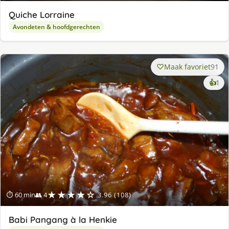
Quiche Lorraine
Avondeten & hoofdgerechten
Maak favoriet
91
ke
👍
1
lek
ge
★★★★☆
⏱ 60 min
👥 4
3.96 (108)
Babi Pangang à la Henkie