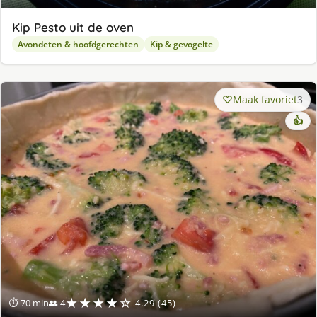
Kip Pesto uit de oven
Avondeten & hoofdgerechten
Kip & gevogelte
Maak favoriet
3
👍
★★★★☆
⏱ 70 min
👥 4
4.29 (45)