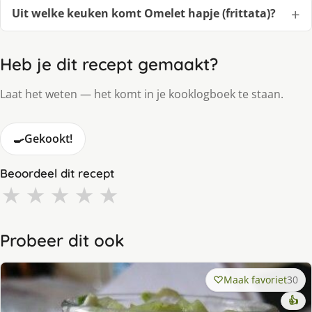
Uit welke keuken komt Omelet hapje (frittata)?
Heb je dit recept gemaakt?
Laat het weten — het komt in je kooklogboek te staan.
🍳
Gekookt!
Beoordeel dit recept
★
★
★
★
★
Probeer dit ook
Maak favoriet
30
👍