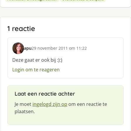
1 reactie
apu
29 november 2011 om 11:22
s
c
Deze gaat er ook bij :):)
h
Login om te reageren
r
e
e
f
Laat een reactie achter
:
Je moet
ingelogd zijn op
om een reactie te
plaatsen.