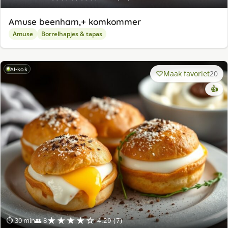
Amuse beenham,+ komkommer
Amuse
Borrelhapjes & tapas
AI-kok
Maak favoriet
20
👍
★★★★☆
⏱ 30 min
👥 8
4.29 (7)