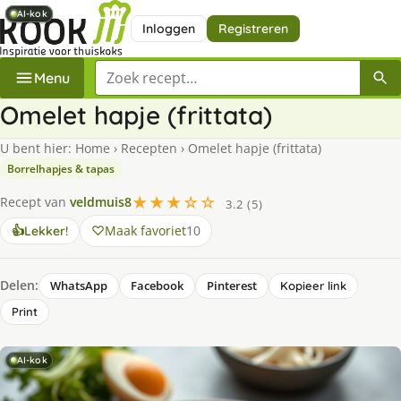
AI-kok
AI-kok
AI-kok
AI-kok
Inloggen
Registreren
Zoek een recept
Menu
Omelet hapje (frittata)
U bent hier:
Home
›
Recepten
›
Omelet hapje (frittata)
Borrelhapjes & tapas
★★★☆☆
Recept van
veldmuis8
3.2 (5)
Maak favoriet
10
👍
Lekker!
Delen:
WhatsApp
Facebook
Pinterest
Kopieer link
Print
AI-kok