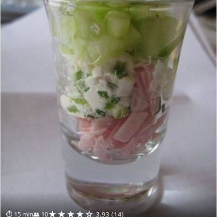
★★★★☆
⏱ 15 min
👥 10
3.93 (14)