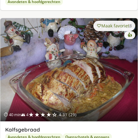
Avondeten & hoofdgerechten
Maak favoriet
8
👍
★★★★☆
⏱ 40 min
👥 4
4.31 (29)
Kalfsgebraad
Avondeten & hoofdgerechten
Ovenschotels & eenpans