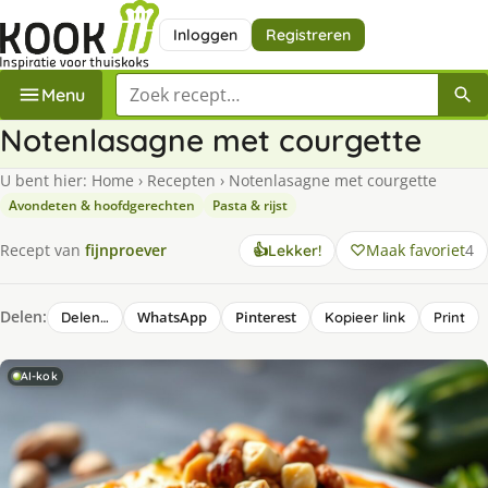
Inloggen
Registreren
Zoek een recept
Menu
Notenlasagne met courgette
U bent hier:
Home
›
Recepten
›
Notenlasagne met courgette
Avondeten & hoofdgerechten
Pasta & rijst
Maak favoriet
4
Recept van
fijnproever
👍
Lekker!
Delen:
WhatsApp
Pinterest
Delen…
Kopieer link
Print
AI-kok