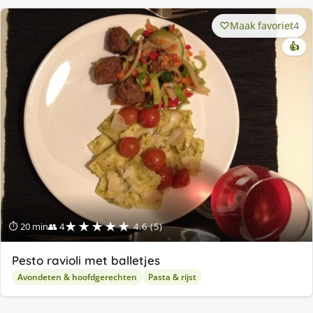
Maak favoriet
4
👍
★★★★★
⏱ 20 min
👥 4
4.6 (5)
Pesto ravioli met balletjes
Avondeten & hoofdgerechten
Pasta & rijst