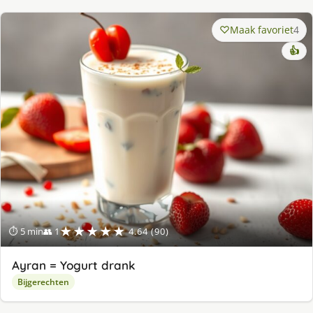
Maak favoriet
4
👍
★★★★★
⏱ 5 min
👥 1
4.64 (90)
Ayran = Yogurt drank
Bijgerechten