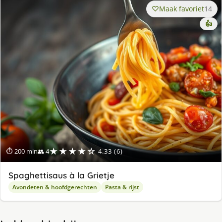
Maak favoriet
14
👍
★★★★☆
⏱ 200 min
👥 4
4.33 (6)
Spaghettisaus à la Grietje
Avondeten & hoofdgerechten
Pasta & rijst