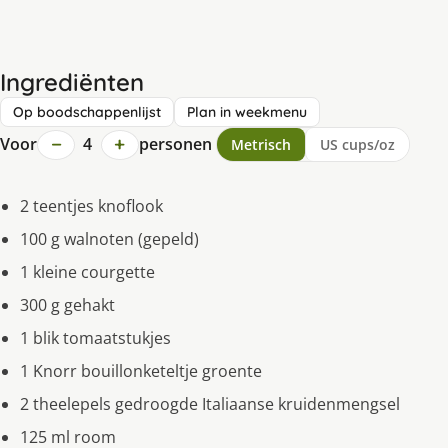
Ingrediënten
Op boodschappenlijst
Plan in weekmenu
−
+
Voor
4
personen
Metrisch
US cups/oz
2 teentjes knoflook
100 g walnoten (gepeld)
1 kleine courgette
300 g gehakt
1 blik tomaatstukjes
1 Knorr bouillonketeltje groente
2 theelepels gedroogde Italiaanse kruidenmengsel
125 ml room