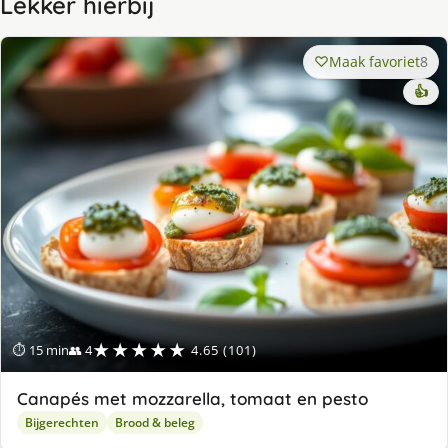
Lekker hierbij
Maak favoriet
8
👍
★★★★★
⏱ 15 min
👥 4
4.65 (101)
Canapés met mozzarella, tomaat en pesto
Bijgerechten
Brood & beleg