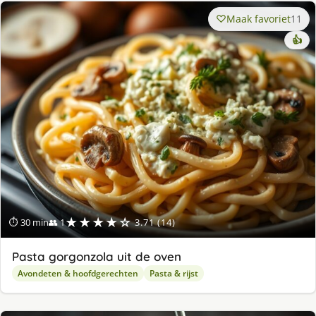
Maak favoriet
11
👍
★★★★☆
⏱ 30 min
👥 1
3.71 (14)
Pasta gorgonzola uit de oven
Avondeten & hoofdgerechten
Pasta & rijst