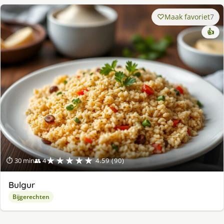
Maak favoriet
7
👍
★★★★★
⏱ 30 min
👥 4
4.59 (90)
Bulgur
Bijgerechten