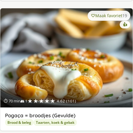
Maak favoriet
19
👍
★★★★★
⏱ 70 min
👥 1
4.62 (101)
Pogaça = broodjes (Gevulde)
Brood & beleg
Taarten, koek & gebak