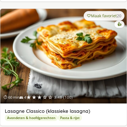
Maak favoriet
20
👍
★★★☆☆
⏱ 60 min
👥 4
3.48 (100)
Lasagne Classico (klassieke lasagna)
Avondeten & hoofdgerechten
Pasta & rijst