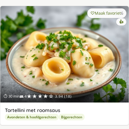
Maak favoriet
6
👍
★★★★☆
⏱ 30 min
👥 4
3.94 (18)
Tortellini met roomsaus
Avondeten & hoofdgerechten
Bijgerechten