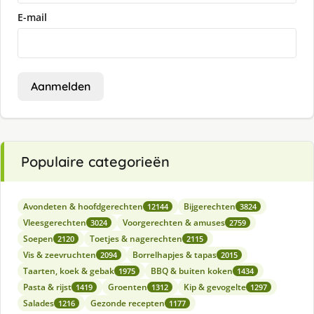
E-mail
Aanmelden
Populaire categorieën
Avondeten & hoofdgerechten
Bijgerechten
12144
3824
Vleesgerechten
Voorgerechten & amuses
3024
2759
Soepen
Toetjes & nagerechten
2120
2115
Vis & zeevruchten
Borrelhapjes & tapas
2094
2015
Taarten, koek & gebak
BBQ & buiten koken
1975
1434
Pasta & rijst
Groenten
Kip & gevogelte
1419
1312
1297
Salades
Gezonde recepten
1216
1177