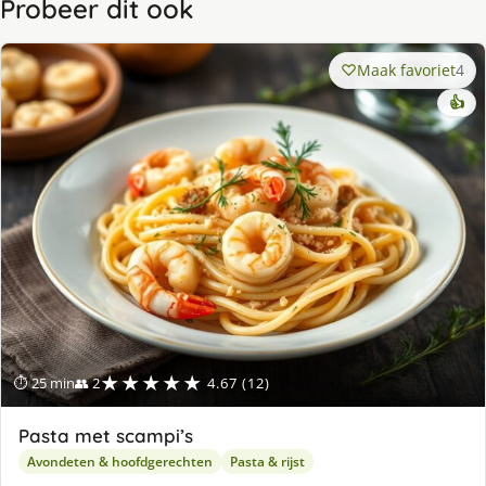
Probeer dit ook
Maak favoriet
4
👍
★★★★★
⏱ 25 min
👥 2
4.67 (12)
Pasta met scampi’s
Avondeten & hoofdgerechten
Pasta & rijst