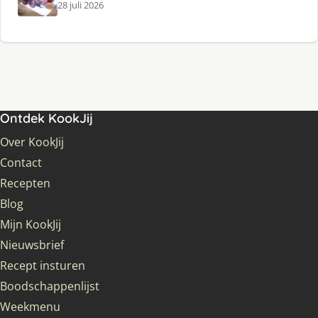
28 juli 2026
Ontdek KookJij
Over KookJij
Contact
Recepten
Blog
Mijn KookJij
Nieuwsbrief
Recept insturen
Boodschappenlijst
Weekmenu