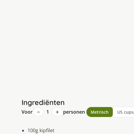
Ingrediënten
−
+
Voor
1
personen
Metrisch
US cups
100g kipfilet