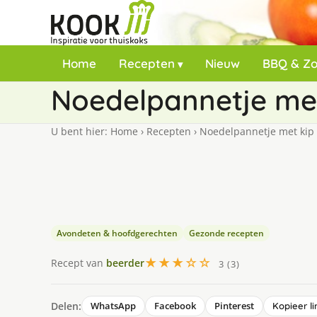
Home
Recepten
Nieuw
BBQ & Z
Noedelpannetje met
U bent hier:
Home
›
Recepten
›
Noedelpannetje met kip
Avondeten & hoofdgerechten
Gezonde recepten
★★★☆☆
Recept van
beerder
3 (3)
Delen:
WhatsApp
Facebook
Pinterest
Kopieer li