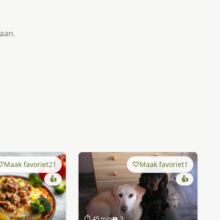
taan.
Maak favoriet
21
Maak favoriet
1
👍
👍
⏱ 45 min
👥 2