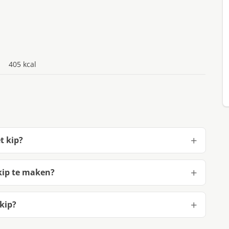
405 kcal
t kip?
kip te maken?
kip?