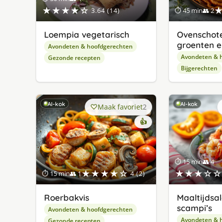
★★★★☆
3.64 (14)
⏱ 45 min
👥 2
Loempia vegetarisch
Ovenschote
groenten e
Avondeten & hoofdgerechten
Avondeten & 
Gezonde recepten
Bijgerechten
AI-kok
AI-kok
Maak favoriet
2
👍
⏱ 15 min
👥 4
★★★★☆
★★★☆☆
⏱ 15 min
👥 1
4 (2)
Roerbakvis
Maaltijdsa
scampi’s
Avondeten & hoofdgerechten
Avondeten & 
Gezonde recepten