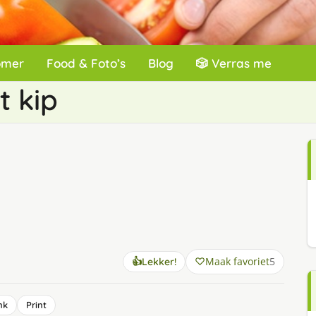
omer
Food & Foto’s
Blog
🎲 Verras me
 kip
Maak favoriet
5
👍
Lekker!
nk
Print