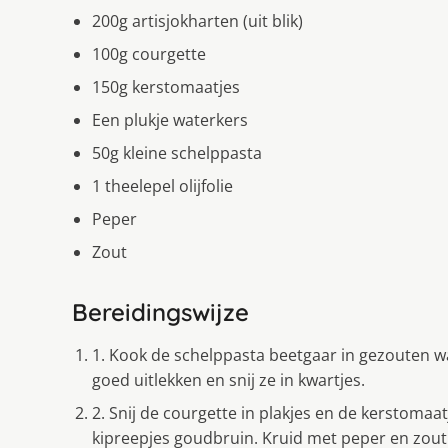
200g artisjokharten (uit blik)
100g courgette
150g kerstomaatjes
Een plukje waterkers
50g kleine schelppasta
1 theelepel olijfolie
Peper
Zout
Bereidingswijze
1. Kook de schelppasta beetgaar in gezouten wate
goed uitlekken en snij ze in kwartjes.
2. Snij de courgette in plakjes en de kerstomaat
kipreepjes goudbruin. Kruid met peper en zout