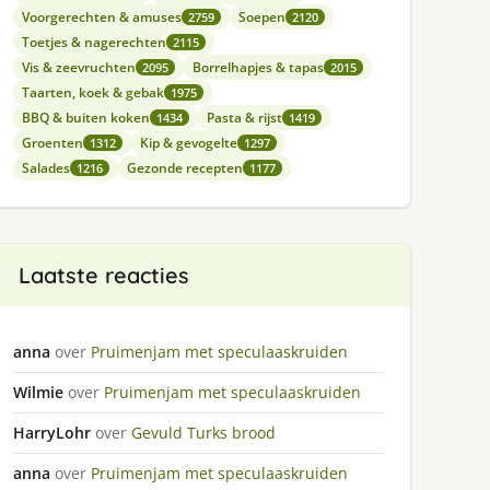
Voorgerechten & amuses
Soepen
2759
2120
Toetjes & nagerechten
2115
Vis & zeevruchten
Borrelhapjes & tapas
2095
2015
Taarten, koek & gebak
1975
BBQ & buiten koken
Pasta & rijst
1434
1419
Groenten
Kip & gevogelte
1312
1297
Salades
Gezonde recepten
1216
1177
Laatste reacties
anna
over
Pruimenjam met speculaaskruiden
Wilmie
over
Pruimenjam met speculaaskruiden
HarryLohr
over
Gevuld Turks brood
anna
over
Pruimenjam met speculaaskruiden