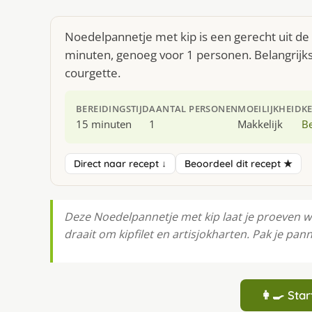
Noedelpannetje met kip is een gerecht uit de
minuten, genoeg voor 1 personen. Belangrijkste
courgette.
BEREIDINGSTIJD
AANTAL PERSONEN
MOEILIJKHEID
K
15 minuten
1
Makkelijk
Be
Direct naar recept ↓
Beoordeel dit recept ★
Deze Noedelpannetje met kip laat je proeven wa
draait om kipfilet en artisjokharten. Pak je pann
👩‍🍳 St