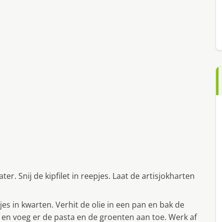
r. Snij de kipfilet in reepjes. Laat de artisjokharten
jes in kwarten. Verhit de olie in een pan en bak de
 en voeg er de pasta en de groenten aan toe. Werk af