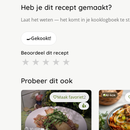
Heb je dit recept gemaakt?
Laat het weten — het komt in je kooklogboek te s
🍳
Gekookt!
Beoordeel dit recept
★
★
★
★
★
Probeer dit ook
AI-kok
Maak favoriet
2
👍
⏱ 30 min
👥 4