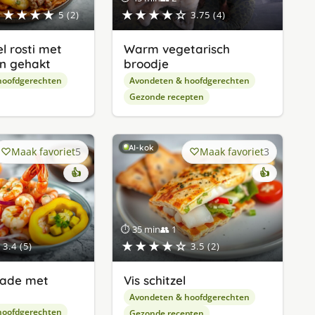
★★★★★
★★★★☆
5 (2)
3.75 (4)
l rosti met
Warm vegetarisch
n gehakt
broodje
hoofdgerechten
Avondeten & hoofdgerechten
Gezonde recepten
AI-kok
Maak favoriet
5
Maak favoriet
3
👍
👍
⏱ 35 min
👥 1
★★★★☆
3.4 (5)
3.5 (2)
lade met
Vis schitzel
Avondeten & hoofdgerechten
hoofdgerechten
Gezonde recepten