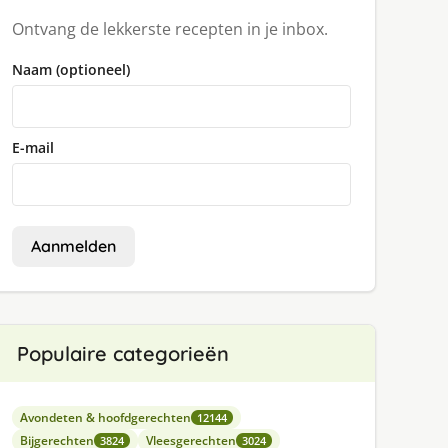
Ontvang de lekkerste recepten in je inbox.
Naam (optioneel)
E-mail
Aanmelden
Populaire categorieën
Avondeten & hoofdgerechten
12144
Bijgerechten
Vleesgerechten
3824
3024