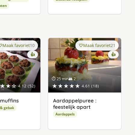
pten
Maak favoriet
10
Maak favoriet
21
👍
👍
⏱ 25 min
👥 2
★★☆
★★★★★
4.12 (52)
4.61 (18)
muffins
Aardappelpuree :
feestelijk apart
 & gebak
Aardappels