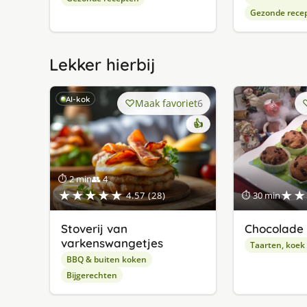
Gezonde rece
Lekker hierbij
AI-kok
Maak favoriet
6
👍
⏱ 2 min
👥 4
★★★★★
★★
4.57 (28)
⏱ 30 min
Stoverij van
Chocolade 
varkenswangetjes
Taarten, koek
BBQ & buiten koken
Bijgerechten