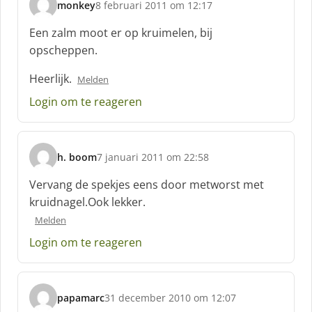
monkey
8 februari 2011 om 12:17
s
c
Een zalm moot er op kruimelen, bij
h
opscheppen.
r
e
Heerlijk.
Melden
e
f
Login om te reageren
:
h. boom
7 januari 2011 om 22:58
s
c
Vervang de spekjes eens door metworst met
h
kruidnagel.Ook lekker.
r
Melden
e
e
Login om te reageren
f
:
papamarc
31 december 2010 om 12:07
s