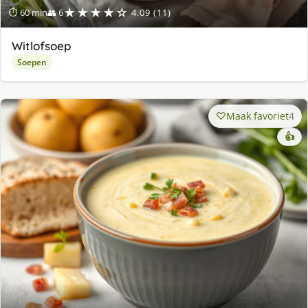
★★★★☆
⏱ 60 min
👥 6
4.09 (11)
Witlofsoep
Soepen
Maak favoriet
4
👍