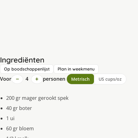
Ingrediënten
Op boodschappenlijst
Plan in weekmenu
−
+
Voor
4
personen
Metrisch
US cups/oz
200 gr mager gerookt spek
40 gr boter
1 ui
60 gr bloem