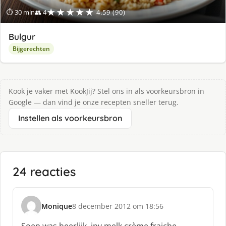
★★★★★
⏱ 30 min
👥 4
4.59 (90)
Bulgur
Bijgerechten
Kook je vaker met KookJij? Stel ons in als voorkeursbron in
Google — dan vind je onze recepten sneller terug.
Instellen als voorkeursbron
24 reacties
Monique
8 december 2012 om 18:56
s
c