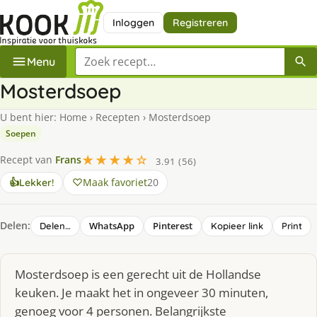
Inloggen
Registreren
Zoek een recept
Menu
Mosterdsoep
U bent hier:
Home
›
Recepten
›
Mosterdsoep
Soepen
★★★★☆
Recept van
Frans
3.91 (56)
Maak favoriet
20
👍
Lekker!
Delen:
WhatsApp
Pinterest
Delen…
Kopieer link
Print
Mosterdsoep is een gerecht uit de Hollandse
keuken. Je maakt het in ongeveer 30 minuten,
genoeg voor 4 personen. Belangrijkste