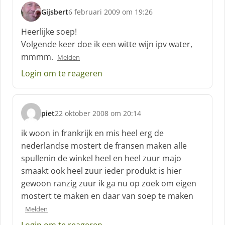
:
Gijsbert
6 februari 2009 om 19:26
s
c
Heerlijke soep!
h
Volgende keer doe ik een witte wijn ipv water,
r
mmmm.
Melden
e
e
Login om te reageren
f
:
piet
22 oktober 2008 om 20:14
s
c
ik woon in frankrijk en mis heel erg de
h
nederlandse mostert de fransen maken alle
r
spullenin de winkel heel en heel zuur majo
e
smaakt ook heel zuur ieder produkt is hier
e
f
gewoon ranzig zuur ik ga nu op zoek om eigen
:
mostert te maken en daar van soep te maken
Melden