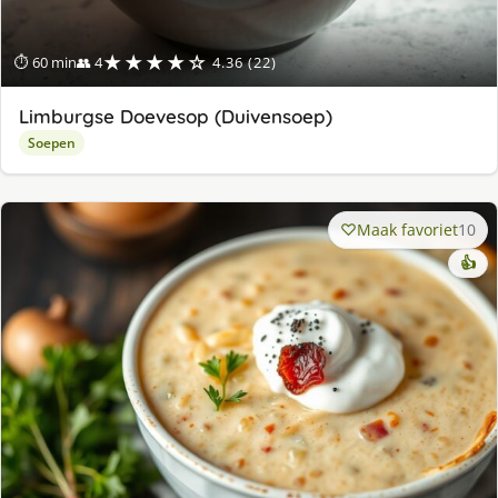
★★★★☆
⏱ 60 min
👥 4
4.36 (22)
Limburgse Doevesop (Duivensoep)
Soepen
Maak favoriet
10
👍