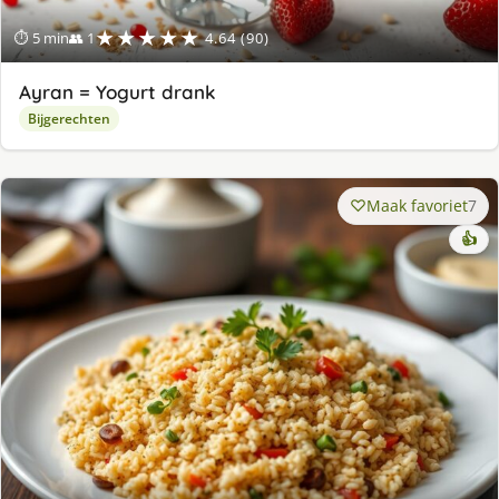
★★★★★
⏱ 5 min
👥 1
4.64 (90)
Ayran = Yogurt drank
Bijgerechten
Maak favoriet
7
👍