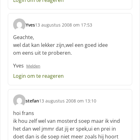
Login om te reageren
Yves
13 augustus 2008 om 17:53
s
c
Geachte,
h
wel dat kan lekker zijn,wel een goed idee
r
om eens uit te proberen.
e
e
Yves
Melden
f
:
Login om te reageren
stefan
13 augustus 2008 om 13:10
s
c
hoi frans
h
ik hou zelf wel van mosterd soep maar ik vind
r
het dan wel jmmr dat jij er spek,ui en prei in
e
doet dan is de soep niet meer zoals hij hoort
e