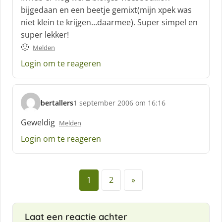
r
bijgedaan en een beetje gemixt(mijn xpek was
e
niet klein te krijgen…daarmee). Super simpel en
e
f
super lekker!
:
🙂
Melden
Login om te reageren
bertallers
1 september 2006 om 16:16
s
c
Geweldig
Melden
h
Login om te reageren
r
e
e
f
1
2
»
:
Laat een reactie achter