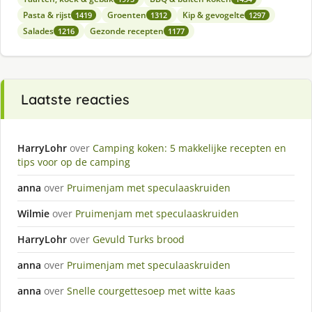
Pasta & rijst
Groenten
Kip & gevogelte
1419
1312
1297
Salades
Gezonde recepten
1216
1177
Laatste reacties
HarryLohr
over
Camping koken: 5 makkelijke recepten en
tips voor op de camping
anna
over
Pruimenjam met speculaaskruiden
Wilmie
over
Pruimenjam met speculaaskruiden
HarryLohr
over
Gevuld Turks brood
anna
over
Pruimenjam met speculaaskruiden
anna
over
Snelle courgettesoep met witte kaas