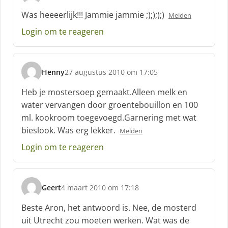
c
Was heeeerlijk!!! Jammie jammie ;);););)
Melden
h
Login om te reageren
r
e
e
f
Henny
27 augustus 2010 om 17:05
:
s
c
Heb je mostersoep gemaakt.Alleen melk en
h
water vervangen door groentebouillon en 100
r
ml. kookroom toegevoegd.Garnering met wat
e
bieslook. Was erg lekker.
e
Melden
f
Login om te reageren
:
Geert
4 maart 2010 om 17:18
s
c
Beste Aron, het antwoord is. Nee, de mosterd
h
uit Utrecht zou moeten werken. Wat was de
r