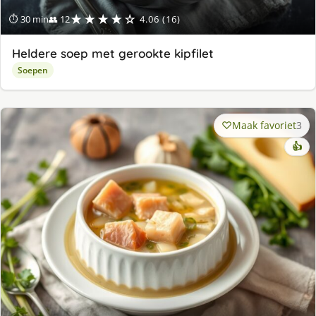
★★★★☆
⏱ 30 min
👥 12
4.06 (16)
Heldere soep met gerookte kipfilet
Soepen
Maak favoriet
3
👍