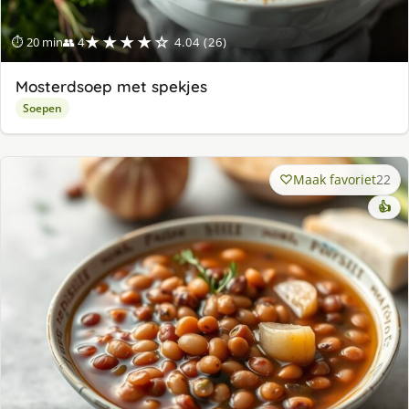
★★★★☆
⏱ 20 min
👥 4
4.04 (26)
Mosterdsoep met spekjes
Soepen
Maak favoriet
22
👍