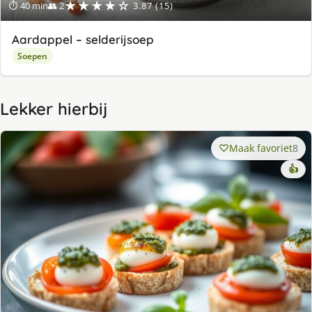
★★★★☆
⏱ 40 min
👥 2
3.87 (15)
Aardappel – selderijsoep
Soepen
Lekker hierbij
Maak favoriet
8
👍