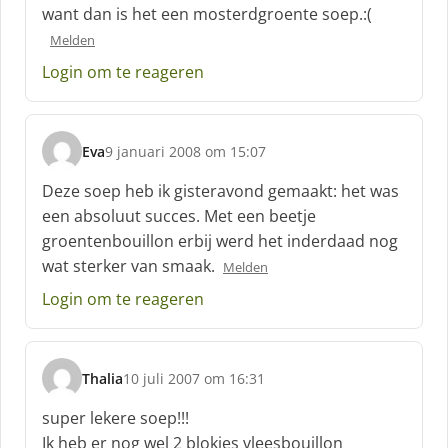
f
want dan is het een mosterdgroente soep.:(
:
Melden
Login om te reageren
Eva
9 januari 2008 om 15:07
s
c
Deze soep heb ik gisteravond gemaakt: het was
h
een absoluut succes. Met een beetje
r
groentenbouillon erbij werd het inderdaad nog
e
wat sterker van smaak.
e
Melden
f
Login om te reageren
:
Thalia
10 juli 2007 om 16:31
s
c
super lekere soep!!!
h
Ik heb er nog wel 2 blokjes vleesbouillon