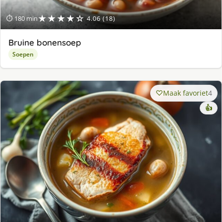
★★★★☆
⏱ 180 min
4.06 (18)
Bruine bonensoep
Soepen
Maak favoriet
4
👍