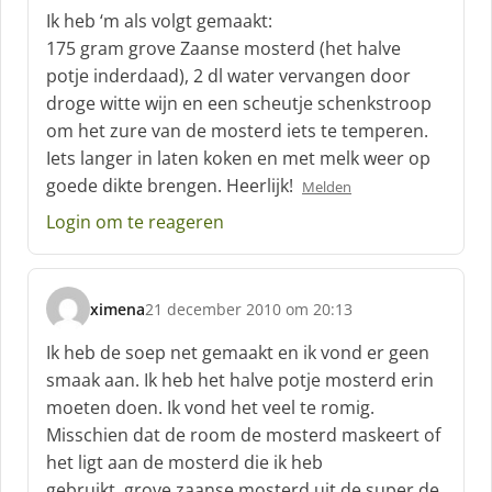
c
Ik heb ‘m als volgt gemaakt:
h
175 gram grove Zaanse mosterd (het halve
r
potje inderdaad), 2 dl water vervangen door
e
droge witte wijn en een scheutje schenkstroop
e
f
om het zure van de mosterd iets te temperen.
:
Iets langer in laten koken en met melk weer op
goede dikte brengen. Heerlijk!
Melden
Login om te reageren
ximena
21 december 2010 om 20:13
s
c
Ik heb de soep net gemaakt en ik vond er geen
h
smaak aan. Ik heb het halve potje mosterd erin
r
moeten doen. Ik vond het veel te romig.
e
Misschien dat de room de mosterd maskeert of
e
f
het ligt aan de mosterd die ik heb
:
gebruikt..grove zaanse mosterd uit de super de