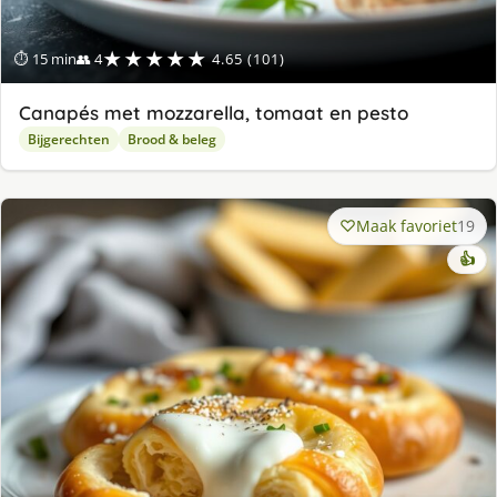
★★★★★
⏱ 15 min
👥 4
4.65 (101)
Canapés met mozzarella, tomaat en pesto
Bijgerechten
Brood & beleg
Maak favoriet
19
👍