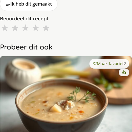
🍳
Ik heb dit gemaakt
Beoordeel dit recept
★
★
★
★
★
Probeer dit ook
Maak favoriet
2
👍