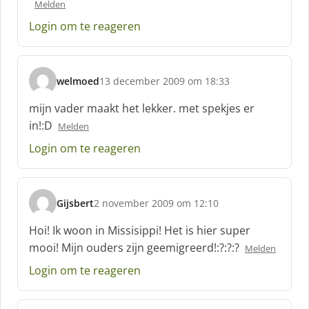
Melden
Login om te reageren
welmoed
13 december 2009 om 18:33
s
c
mijn vader maakt het lekker. met spekjes er
h
in!:D
Melden
r
e
Login om te reageren
e
f
:
Gijsbert
2 november 2009 om 12:10
s
c
Hoi! Ik woon in Missisippi! Het is hier super
h
mooi! Mijn ouders zijn geemigreerd!:?:?:?
Melden
r
e
Login om te reageren
e
f