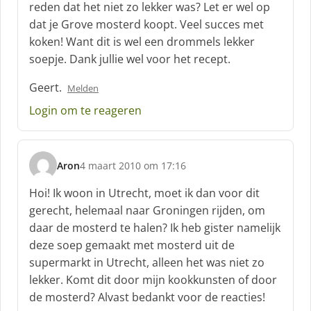
reden dat het niet zo lekker was? Let er wel op
e
dat je Grove mosterd koopt. Veel succes met
e
f
koken! Want dit is wel een drommels lekker
:
soepje. Dank jullie wel voor het recept.
Geert.
Melden
Login om te reageren
Aron
4 maart 2010 om 17:16
s
c
Hoi! Ik woon in Utrecht, moet ik dan voor dit
h
gerecht, helemaal naar Groningen rijden, om
r
daar de mosterd te halen? Ik heb gister namelijk
e
deze soep gemaakt met mosterd uit de
e
f
supermarkt in Utrecht, alleen het was niet zo
:
lekker. Komt dit door mijn kookkunsten of door
de mosterd? Alvast bedankt voor de reacties!