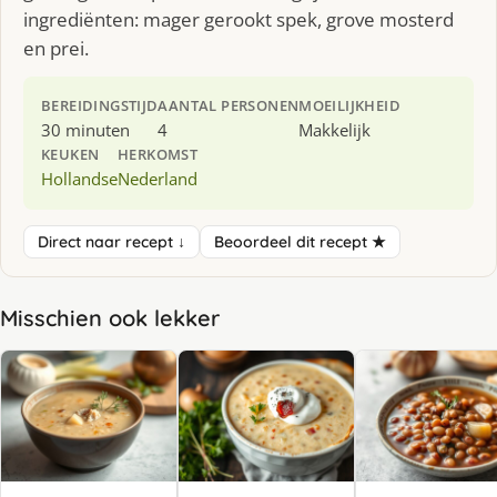
ingrediënten: mager gerookt spek, grove mosterd
en prei.
BEREIDINGSTIJD
AANTAL PERSONEN
MOEILIJKHEID
30 minuten
4
Makkelijk
KEUKEN
HERKOMST
Hollandse
Nederland
Direct naar recept ↓
Beoordeel dit recept ★
Misschien ook lekker