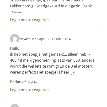
Soep was heerlijk, ipv melk crème fraiche.
h
Lekker romig. Goedgekeurd in dit gezin. Dank!
r
Melden
e
e
Login om te reageren
f
:
newhouse
7 april 2012 om 13:14
s
c
Hallo,
h
ik heb het soepje net gemaakt… alleen heb ik
r
400 ml melk genomen inplaats van 500, anders
e
wordt die wel iets te romig! En de 3 el mosterd
e
f
waren perfect! Het soepje is heerlijk!
:
Bedankt!
Melden
Login om te reageren