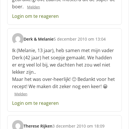
boer.
Melden
Login om te reageren
Derk & Melanie
5 december 2010 om 13:04
s
c
Ik (Melanie, 13 jaar), heb samen met mijn vader
h
Derk (42 jaar) het soepje gemaakt. We hadden
r
er erg veel lol bij, we dachten het zou wel niet
e
lekker zijn..
e
f
Maar het was over-heerlijk! 🙂 Bedankt voor het
:
recept! We maken dit zeker nog een keer! 😀
Melden
Login om te reageren
Therese Rijken
3 december 2010 om 18:09
s