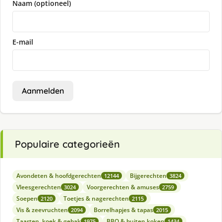
Naam (optioneel)
E-mail
Aanmelden
Populaire categorieën
Avondeten & hoofdgerechten
Bijgerechten
12144
3824
Vleesgerechten
Voorgerechten & amuses
3024
2759
Soepen
Toetjes & nagerechten
2120
2115
Vis & zeevruchten
Borrelhapjes & tapas
2094
2015
Taarten, koek & gebak
BBQ & buiten koken
1975
1434