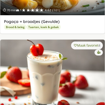
★★★★★
⏱ 70 min
👥 1
4.62 (101)
Pogaça = broodjes (Gevulde)
Brood & beleg
Taarten, koek & gebak
Maak favoriet
4
👍