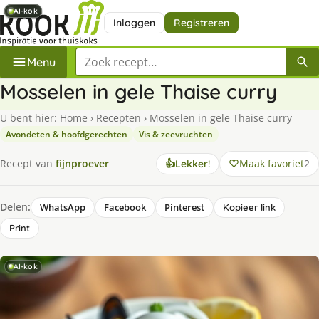
AI-kok
AI-kok
AI-kok
AI-kok
AI-kok
Inloggen
Registreren
Zoek een recept
Menu
Mosselen in gele Thaise curry
U bent hier:
Home
›
Recepten
›
Mosselen in gele Thaise curry
Avondeten & hoofdgerechten
Vis & zeevruchten
Maak favoriet
2
Recept van
fijnproever
👍
Lekker!
Delen:
WhatsApp
Facebook
Pinterest
Kopieer link
Print
AI-kok