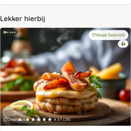
Lekker hierbij
AI-kok
Maak favoriet
6
👍
★★★★★
⏱ 2 min
👥 4
4.57 (28)