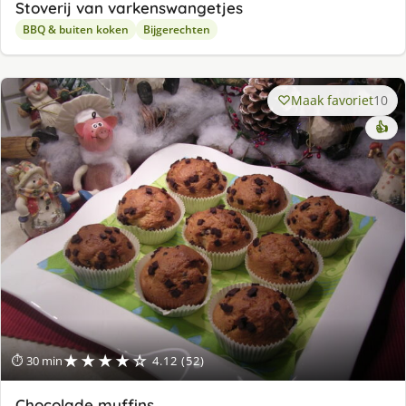
Stoverij van varkenswangetjes
BBQ & buiten koken
Bijgerechten
Maak favoriet
10
👍
★★★★☆
⏱ 30 min
4.12 (52)
Chocolade muffins