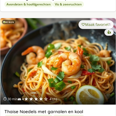
Avondeten & hoofdgerechten
Vis & zeevruchten
AI-kok
Maak favoriet
1
👍
★★★★☆
⏱ 30 min
👥 4
4 (1)
Thaise Noedels met garnalen en kool