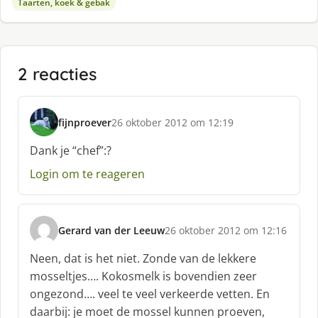
Taarten, koek & gebak
2 reacties
fijnproever
26 oktober 2012 om 12:19
s
c
Dank je “chef”:?
h
Login om te reageren
r
e
e
f
Gerard van der Leeuw
26 oktober 2012 om 12:16
:
s
c
Neen, dat is het niet. Zonde van de lekkere
h
mosseltjes…. Kokosmelk is bovendien zeer
r
ongezond…. veel te veel verkeerde vetten. En
e
daarbij: je moet de mossel kunnen proeven,
e