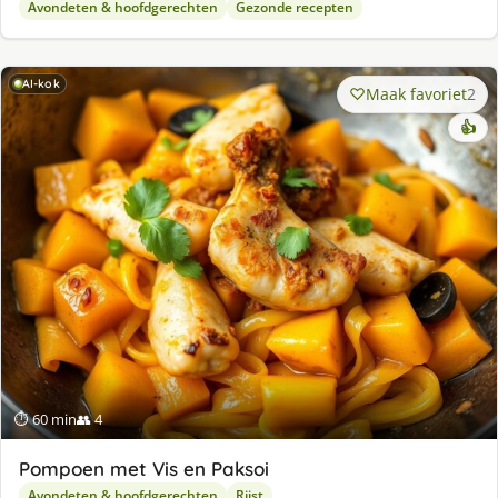
Avondeten & hoofdgerechten
Gezonde recepten
AI-kok
Maak favoriet
2
👍
⏱ 60 min
👥 4
Pompoen met Vis en Paksoi
Avondeten & hoofdgerechten
Rijst