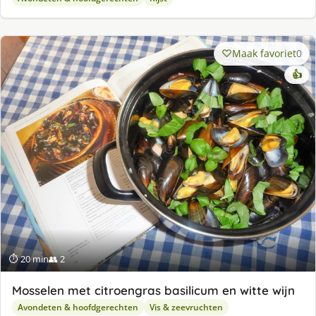
Maak favoriet
0
👍
⏱ 20 min
👥 2
Mosselen met citroengras basilicum en witte wijn
Avondeten & hoofdgerechten
Vis & zeevruchten