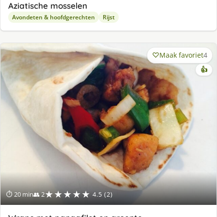
Aziatische mosselen
Avondeten & hoofdgerechten
Rijst
Maak favoriet
4
👍
★★★★★
⏱ 20 min
👥 2
4.5 (2)