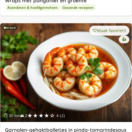
Wraps met pangafilet en groente
Avondeten & hoofdgerechten
Gezonde recepten
AI-kok
Maak favoriet
3
👍
★★★★☆
⏱ 30 min
👥 2
4 (2)
Garnalen-gehaktballetjes in pinda-tamarindesaus