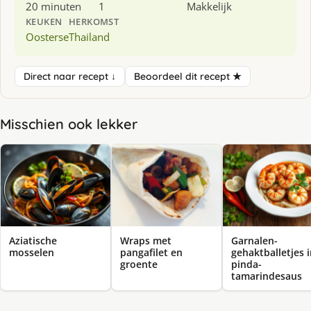
20 minuten
1
Makkelijk
KEUKEN
HERKOMST
Oosterse
Thailand
Direct naar recept ↓
Beoordeel dit recept ★
Misschien ook lekker
Aziatische
Wraps met
Garnalen-
mosselen
pangafilet en
gehaktballetjes 
groente
pinda-
tamarindesaus