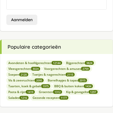
Aanmelden
Populaire categorieën
Avondeten & hoofdgerechten
Bijgerechten
12144
3824
Vleesgerechten
Voorgerechten & amuses
3024
2759
Soepen
Toetjes & nagerechten
2120
2115
Vis & zeevruchten
Borrelhapjes & tapas
2095
2015
Taarten, koek & gebak
BBQ & buiten koken
1975
1434
Pasta & rijst
Groenten
Kip & gevogelte
1419
1312
1297
Salades
Gezonde recepten
1216
1177