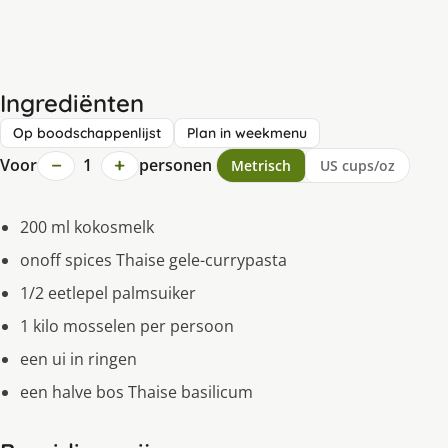
Ingrediënten
Op boodschappenlijst
Plan in weekmenu
−
+
Voor
1
personen
Metrisch
US cups/oz
200 ml kokosmelk
onoff spices Thaise gele-currypasta
1/2 eetlepel palmsuiker
1 kilo mosselen per persoon
een ui in ringen
een halve bos Thaise basilicum