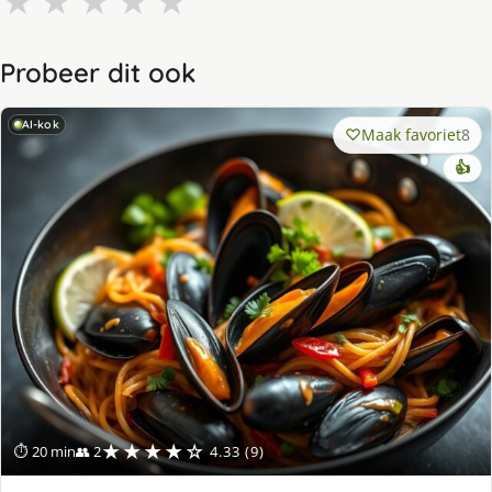
★
★
★
★
★
Probeer dit ook
AI-kok
Maak favoriet
8
👍
★★★★☆
⏱ 20 min
👥 2
4.33 (9)