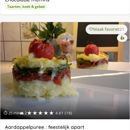
Taarten, koek & gebak
Maak favoriet
21
👍
★★★★★
⏱ 25 min
👥 2
4.61 (18)
Aardappelpuree : feestelijk apart