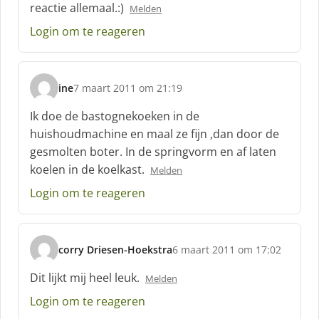
reactie allemaal.:)
e
Melden
f
Login om te reageren
:
ine
7 maart 2011 om 21:19
s
c
Ik doe de bastognekoeken in de
h
huishoudmachine en maal ze fijn ,dan door de
r
gesmolten boter. In de springvorm en af laten
e
koelen in de koelkast.
e
Melden
f
Login om te reageren
:
corry Driesen-Hoekstra
6 maart 2011 om 17:02
s
c
Dit lijkt mij heel leuk.
Melden
h
Login om te reageren
r
e