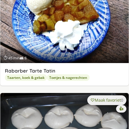
⏱ 45 min
👥 8
Rabarber Tarte Tatin
Taarten, koek & gebak
Toetjes & nagerechten
Maak favoriet
0
👍