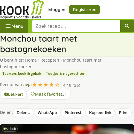
Inloggen
Registreren
Zoek een recept
Menu
Monchou taart met
bastognekoeken
U bent hier:
Home
›
Recepten
›
Monchou taart met
bastognekoeken
Taarten, koek & gebak
Toetjes & nagerechten
★★★★☆
Recept van
aeja
4.19 (26)
Maak favoriet
31
👍
Lekker!
Delen:
WhatsApp
Pinterest
Delen…
Kopieer link
Print
AI-kok