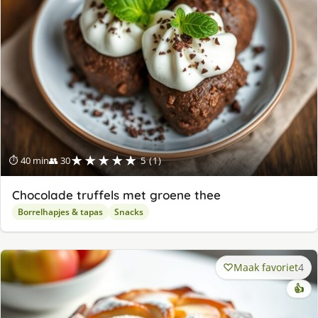
★★★★★
⏱ 40 min
👥 30
5 (1)
Chocolade truffels met groene thee
Borrelhapjes & tapas
Snacks
Maak favoriet
4
👍