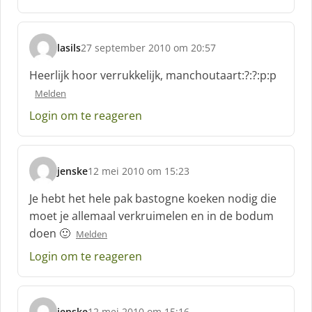
e
e
f
lasils
27 september 2010 om 20:57
:
s
c
Heerlijk hoor verrukkelijk, manchoutaart:?:?:p:p
h
Melden
r
e
Login om te reageren
e
f
:
jenske
12 mei 2010 om 15:23
s
c
Je hebt het hele pak bastogne koeken nodig die
h
moet je allemaal verkruimelen en in de bodum
r
doen 🙂
Melden
e
e
Login om te reageren
f
:
jenske
12 mei 2010 om 15:16