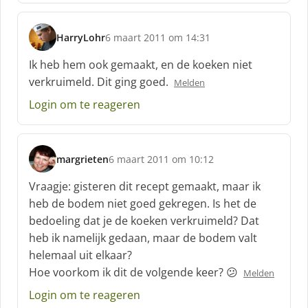
e
f
HarryLohr
6 maart 2011 om 14:31
:
s
c
Ik heb hem ook gemaakt, en de koeken niet
h
verkruimeld. Dit ging goed.
Melden
r
e
Login om te reageren
e
f
:
margrieten
6 maart 2011 om 10:12
s
c
Vraagje: gisteren dit recept gemaakt, maar ik
h
heb de bodem niet goed gekregen. Is het de
r
bedoeling dat je de koeken verkruimeld? Dat
e
heb ik namelijk gedaan, maar de bodem valt
e
f
helemaal uit elkaar?
:
Hoe voorkom ik dit de volgende keer? 😕
Melden
Login om te reageren