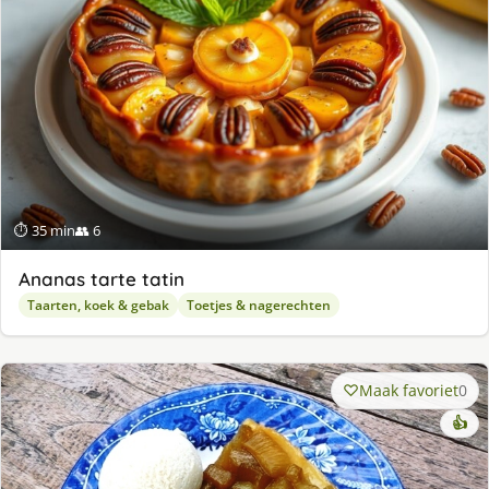
⏱ 35 min
👥 6
Ananas tarte tatin
Taarten, koek & gebak
Toetjes & nagerechten
Maak favoriet
0
👍