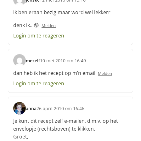
s
c
ik ben eraan bezig maar word wel lekkerr
h
r
denk ik.. 😛
Melden
e
Login om te reageren
e
f
:
mezelf
10 mei 2010 om 16:49
s
c
dan heb ik het recept op m’n email
Melden
h
Login om te reageren
r
e
e
f
anna
26 april 2010 om 16:46
:
s
c
Je kunt dit recept zelf e-mailen, d.m.v. op het
h
envelopje (rechtsboven) te klikken.
r
Groet,
e