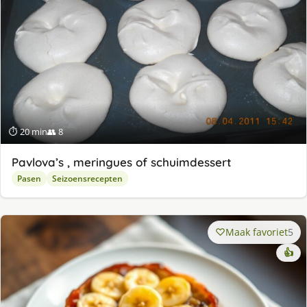
⏱ 20 min
👥 8
Pavlova’s , meringues of schuimdessert
Pasen
Seizoensrecepten
Maak favoriet
5
👍