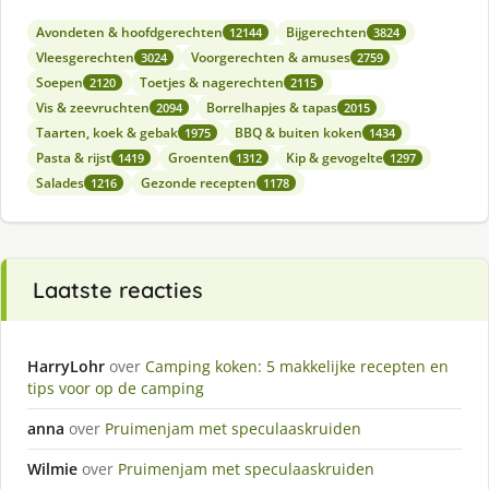
Avondeten & hoofdgerechten
Bijgerechten
12144
3824
Vleesgerechten
Voorgerechten & amuses
3024
2759
Soepen
Toetjes & nagerechten
2120
2115
Vis & zeevruchten
Borrelhapjes & tapas
2094
2015
Taarten, koek & gebak
BBQ & buiten koken
1975
1434
Pasta & rijst
Groenten
Kip & gevogelte
1419
1312
1297
Salades
Gezonde recepten
1216
1178
Laatste reacties
HarryLohr
over
Camping koken: 5 makkelijke recepten en
tips voor op de camping
anna
over
Pruimenjam met speculaaskruiden
Wilmie
over
Pruimenjam met speculaaskruiden