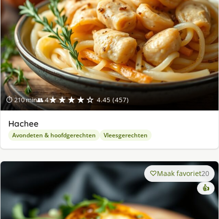
★★★★☆
⏱ 210 min
👥 4
4.45 (457)
Hachee
Avondeten & hoofdgerechten
Vleesgerechten
Maak favoriet
20
👍