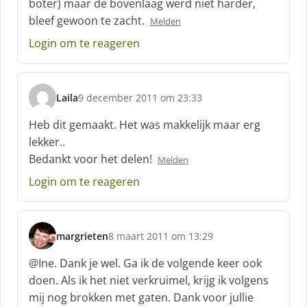
boter) maar de bovenlaag werd niet harder,
e
bleef gewoon te zacht.
e
Melden
f
Login om te reageren
:
Laila
9 december 2011 om 23:33
s
c
Heb dit gemaakt. Het was makkelijk maar erg
h
lekker..
r
Bedankt voor het delen!
Melden
e
e
Login om te reageren
f
:
margrieten
8 maart 2011 om 13:29
s
c
@Ine. Dank je wel. Ga ik de volgende keer ook
h
doen. Als ik het niet verkruimel, krijg ik volgens
r
mij nog brokken met gaten. Dank voor jullie
e