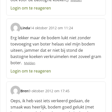
Melden
Login om te reageren
Linda
14 oktober 2012 om 11:24
s
c
Erg lekker maar de bodem lukt niet zonder
h
toevoeging van boter helaas viel mijn bodem
r
uiteen, jammer dat er niet bij stond de
e
bastogne koeken verkruimelen met zoveel gram
e
f
boter.
Melden
:
Login om te reageren
Bren
9 oktober 2012 om 17:45
s
c
Oeps, ik heb vast iets verkeerd gedaan, de
h
smaak was heerlijk, bodem goed gelukt (met
r