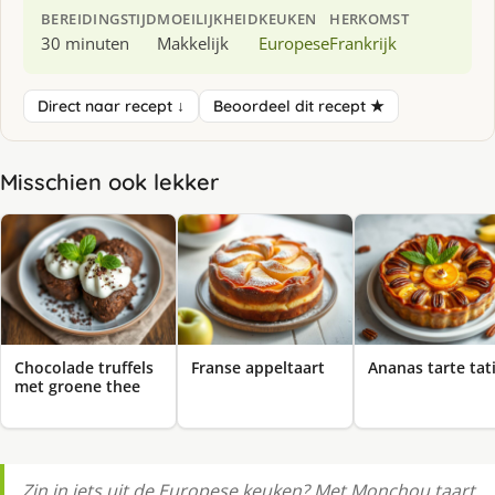
BEREIDINGSTIJD
MOEILIJKHEID
KEUKEN
HERKOMST
30 minuten
Makkelijk
Europese
Frankrijk
Direct naar recept ↓
Beoordeel dit recept ★
Misschien ook lekker
Chocolade truffels
Franse appeltaart
Ananas tarte tat
met groene thee
Zin in iets uit de Europese keuken? Met Monchou taart