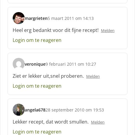
margrieten
5 maart 2011 om 14:13
s
c
Heel erg bedankt voor dit fijne recept!
Melden
h
Login om te reageren
r
e
e
f
veronique
9 februari 2011 om 10:27
:
s
c
Ziet er lekker uit,snel proberen.
Melden
h
Login om te reageren
r
e
e
f
angela678
28 september 2010 om 19:53
:
s
c
Lekker recept, dat wordt smullen.
Melden
h
Login om te reageren
r