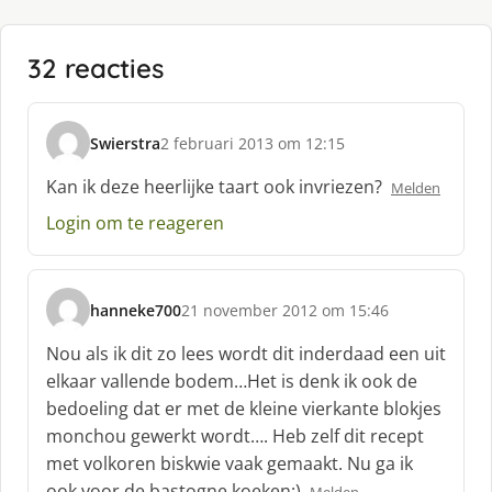
32 reacties
Swierstra
2 februari 2013 om 12:15
s
c
Kan ik deze heerlijke taart ook invriezen?
Melden
h
Login om te reageren
r
e
e
f
hanneke700
21 november 2012 om 15:46
:
s
c
Nou als ik dit zo lees wordt dit inderdaad een uit
h
elkaar vallende bodem…Het is denk ik ook de
r
bedoeling dat er met de kleine vierkante blokjes
e
monchou gewerkt wordt…. Heb zelf dit recept
e
f
met volkoren biskwie vaak gemaakt. Nu ga ik
:
ook voor de bastogne koeken;)