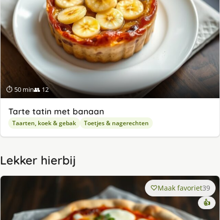
⏱ 50 min
👥 12
Tarte tatin met banaan
Taarten, koek & gebak
Toetjes & nagerechten
Lekker hierbij
Maak favoriet
39
👍