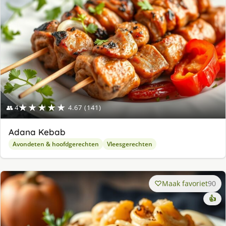
★★★★★
👥 4
4.67 (141)
Adana Kebab
Avondeten & hoofdgerechten
Vleesgerechten
Maak favoriet
90
👍