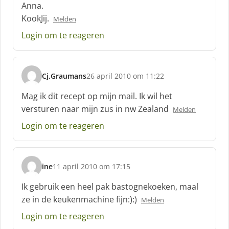
Anna.
e
f
KookJij.
Melden
:
Login om te reageren
Cj.Graumans
26 april 2010 om 11:22
s
c
Mag ik dit recept op mijn mail. Ik wil het
h
versturen naar mijn zus in nw Zealand
Melden
r
e
Login om te reageren
e
f
:
ine
11 april 2010 om 17:15
s
c
Ik gebruik een heel pak bastognekoeken, maal
h
ze in de keukenmachine fijn:):)
Melden
r
e
Login om te reageren
e