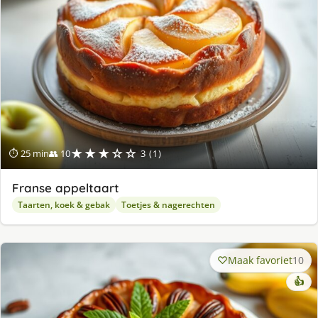
★★★☆☆
⏱ 25 min
👥 10
3 (1)
Franse appeltaart
Taarten, koek & gebak
Toetjes & nagerechten
Maak favoriet
10
👍