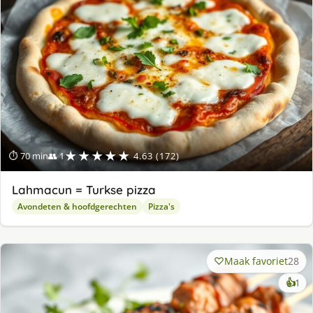
★★★★★
⏱ 70 min
👥 1
4.63 (172)
Lahmacun = Turkse pizza
Avondeten & hoofdgerechten
Pizza's
Maak favoriet
28
ke
👍
1
lek
ge