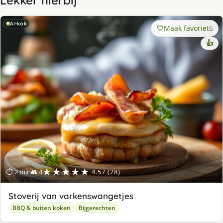
Lekker hierbij
AI-kok
Maak favoriet
6
👍
★★★★★
⏱ 2 min
👥 4
4.57 (28)
Stoverij van varkenswangetjes
BBQ & buiten koken
Bijgerechten