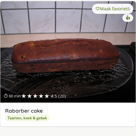
Maak favoriet
6
👍
★★★★★
⏱ 60 min
4.5 (20)
Rabarber cake
Taarten, koek & gebak