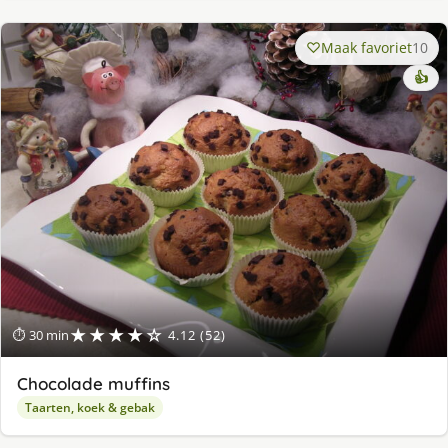
Maak favoriet
10
👍
★★★★☆
⏱ 30 min
4.12 (52)
Chocolade muffins
Taarten, koek & gebak