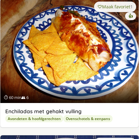
Maak favoriet
1
👍
⏱ 60 min
👥 6
Enchiladas met gehakt vulling
Avondeten & hoofdgerechten
Ovenschotels & eenpans