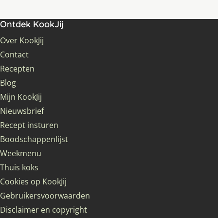
Ontdek KookJij
Over KookJij
Contact
Recepten
Blog
Mijn KookJij
Nieuwsbrief
Recept insturen
Boodschappenlijst
Weekmenu
Thuis koks
Cookies op KookJij
Gebruikersvoorwaarden
Disclaimer en copyright