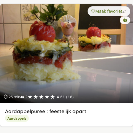
Maak favoriet
21
👍
★★★★★
⏱ 25 min
👥 2
4.61 (18)
Aardappelpuree : feestelijk apart
Aardappels