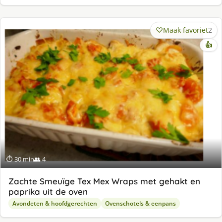
Maak favoriet
2
👍
⏱ 30 min
👥 4
Zachte Smeuïge Tex Mex Wraps met gehakt en
paprika uit de oven
Avondeten & hoofdgerechten
Ovenschotels & eenpans