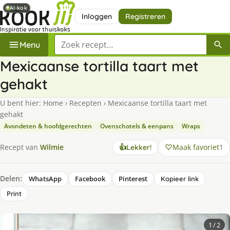
AI-kok
AI-kok
Inloggen
Registreren
Zoek een recept
Menu
Mexicaanse tortilla taart met
gehakt
U bent hier:
Home
›
Recepten
›
Mexicaanse tortilla taart met
gehakt
Avondeten & hoofdgerechten
Ovenschotels & eenpans
Wraps
Maak favoriet
1
Recept van
Wilmie
👍
Lekker!
Delen:
WhatsApp
Facebook
Pinterest
Kopieer link
Print
1
/ 2