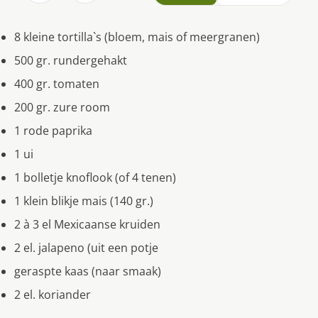
8 kleine tortilla`s (bloem, mais of meergranen)
500 gr. rundergehakt
400 gr. tomaten
200 gr. zure room
1 rode paprika
1 ui
1 bolletje knoflook (of 4 tenen)
1 klein blikje mais (140 gr.)
2 à 3 el Mexicaanse kruiden
2 el. jalapeno (uit een potje
geraspte kaas (naar smaak)
2 el. koriander