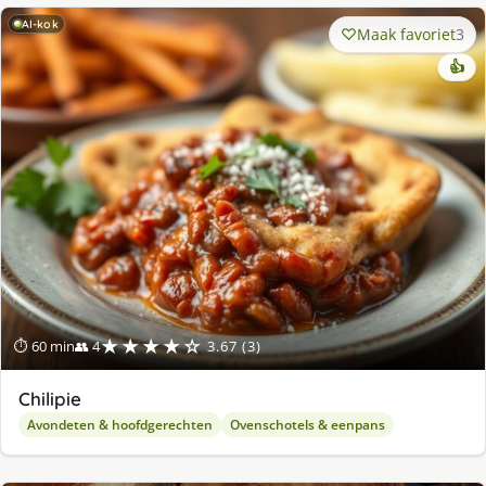
AI-kok
Maak favoriet
3
👍
★★★★☆
⏱ 60 min
👥 4
3.67 (3)
Chilipie
Avondeten & hoofdgerechten
Ovenschotels & eenpans