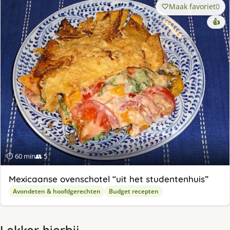
Maak favoriet
0
👍
⏱ 60 min
👥 5
Mexicaanse ovenschotel “uit het studentenhuis”
Avondeten & hoofdgerechten
Budget recepten