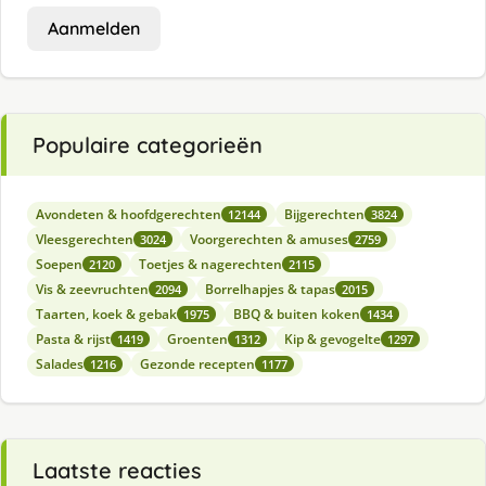
Aanmelden
Populaire categorieën
Avondeten & hoofdgerechten
Bijgerechten
12144
3824
Vleesgerechten
Voorgerechten & amuses
3024
2759
Soepen
Toetjes & nagerechten
2120
2115
Vis & zeevruchten
Borrelhapjes & tapas
2094
2015
Taarten, koek & gebak
BBQ & buiten koken
1975
1434
Pasta & rijst
Groenten
Kip & gevogelte
1419
1312
1297
Salades
Gezonde recepten
1216
1177
Laatste reacties