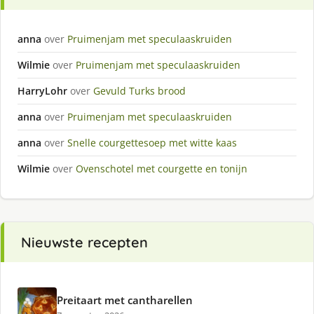
anna
over
Pruimenjam met speculaaskruiden
Wilmie
over
Pruimenjam met speculaaskruiden
HarryLohr
over
Gevuld Turks brood
anna
over
Pruimenjam met speculaaskruiden
anna
over
Snelle courgettesoep met witte kaas
Wilmie
over
Ovenschotel met courgette en tonijn
Nieuwste recepten
Preitaart met cantharellen