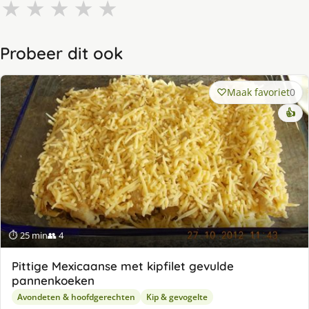
★
★
★
★
★
Probeer dit ook
Maak favoriet
0
👍
⏱ 25 min
👥 4
Pittige Mexicaanse met kipfilet gevulde
pannenkoeken
Avondeten & hoofdgerechten
Kip & gevogelte