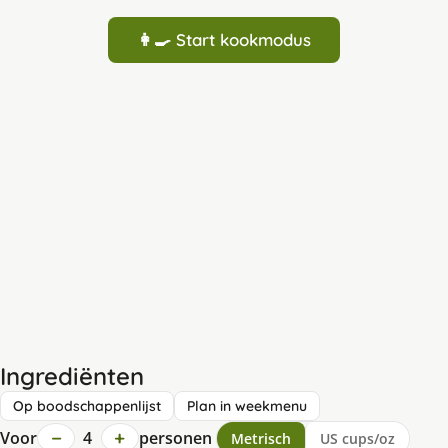
👩‍🍳 Start kookmodus
Ingrediënten
Op boodschappenlijst
Plan in weekmenu
−
+
Voor
4
personen
Metrisch
US cups/oz