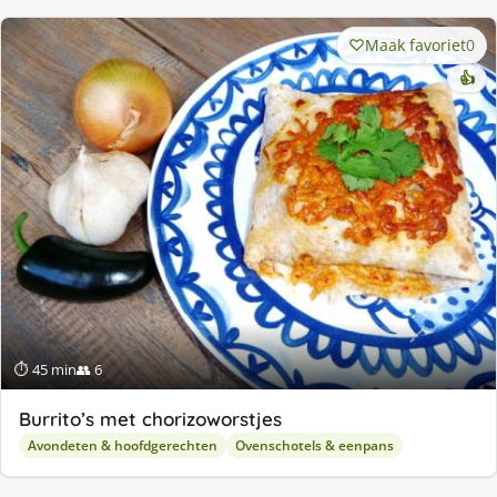
Maak favoriet
0
👍
⏱ 45 min
👥 6
Burrito’s met chorizoworstjes
Avondeten & hoofdgerechten
Ovenschotels & eenpans