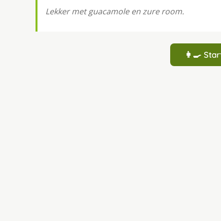
Lekker met guacamole en zure room.
👩‍🍳 St