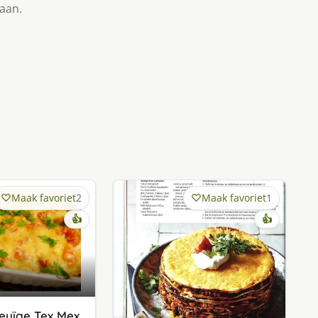
taan.
Maak favoriet
2
Maak favoriet
1
👍
👍
euïge Tex Mex