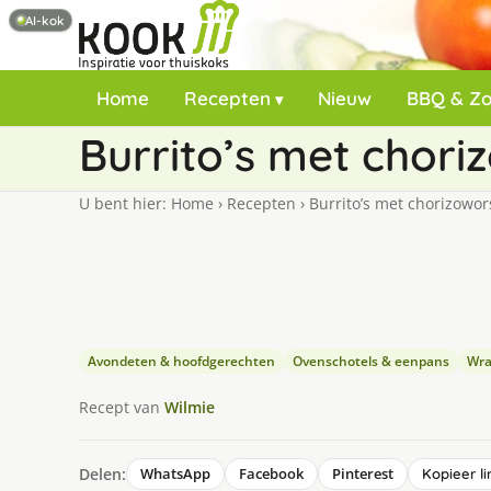
AI-kok
Home
Recepten
Nieuw
BBQ & Z
Burrito’s met chori
U bent hier:
Home
›
Recepten
›
Burrito’s met chorizowor
Avondeten & hoofdgerechten
Ovenschotels & eenpans
Wra
Recept van
Wilmie
Delen:
WhatsApp
Facebook
Pinterest
Kopieer li