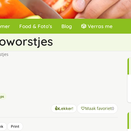
omer
Food & Foto’s
Blog
🎲 Verras me
zoworstjes
stjes
ps
Maak favoriet
0
👍
Lekker!
nk
Print