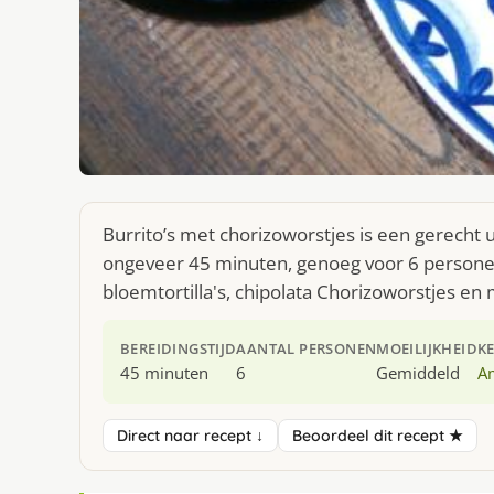
Burrito’s met chorizoworstjes is een gerecht 
ongeveer 45 minuten, genoeg voor 6 personen.
bloemtortilla's, chipolata Chorizoworstjes en 
BEREIDINGSTIJD
AANTAL PERSONEN
MOEILIJKHEID
K
45 minuten
6
Gemiddeld
A
Direct naar recept ↓
Beoordeel dit recept ★