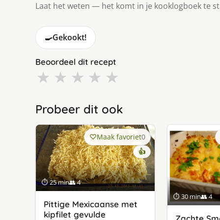
Laat het weten — het komt in je kooklogboek te s
🍳
Gekookt!
Beoordeel dit recept
★
★
★
★
★
Probeer dit ook
Maak favoriet
0
👍
⏱ 25 min
👥 4
⏱ 30 min
👥 4
Pittige Mexicaanse met
kipfilet gevulde
Zachte Sm