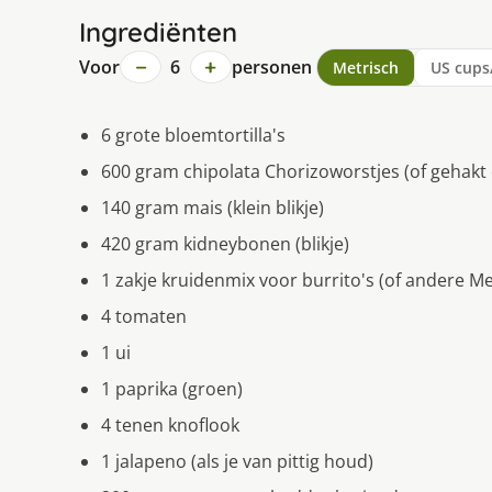
Ingrediënten
−
+
Voor
6
personen
Metrisch
US cups
6 grote bloemtortilla's
600 gram chipolata Chorizoworstjes (of gehakt
140 gram mais (klein blikje)
420 gram kidneybonen (blikje)
1 zakje kruidenmix voor burrito's (of andere M
4 tomaten
1 ui
1 paprika (groen)
4 tenen knoflook
1 jalapeno (als je van pittig houd)