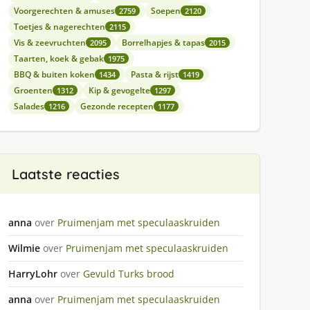
Voorgerechten & amuses
Soepen
2759
2120
Toetjes & nagerechten
2115
Vis & zeevruchten
Borrelhapjes & tapas
2095
2015
Taarten, koek & gebak
1975
BBQ & buiten koken
Pasta & rijst
1434
1419
Groenten
Kip & gevogelte
1312
1297
Salades
Gezonde recepten
1216
1177
Laatste reacties
anna
over
Pruimenjam met speculaaskruiden
Wilmie
over
Pruimenjam met speculaaskruiden
HarryLohr
over
Gevuld Turks brood
anna
over
Pruimenjam met speculaaskruiden