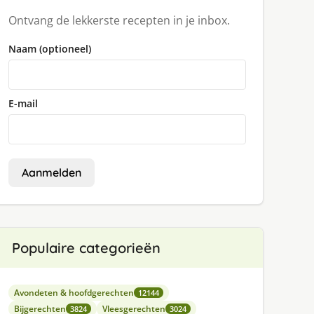
Ontvang de lekkerste recepten in je inbox.
Naam (optioneel)
E-mail
Aanmelden
Populaire categorieën
Avondeten & hoofdgerechten
12144
Bijgerechten
Vleesgerechten
3824
3024