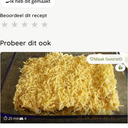
🍳
Ik heb dit gemaakt
Beoordeel dit recept
★
★
★
★
★
Probeer dit ook
Maak favoriet
0
👍
⏱ 25 min
👥 4