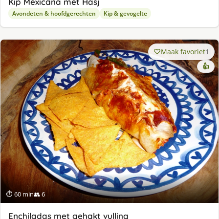
Kip Mexicana met Hasj
Avondeten & hoofdgerechten
Kip & gevogelte
Maak favoriet
1
👍
⏱ 60 min
👥 6
Enchiladas met gehakt vulling