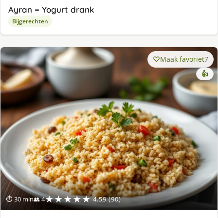
Ayran = Yogurt drank
Bijgerechten
Maak favoriet
7
👍
★★★★★
⏱ 30 min
👥 4
4.59 (90)