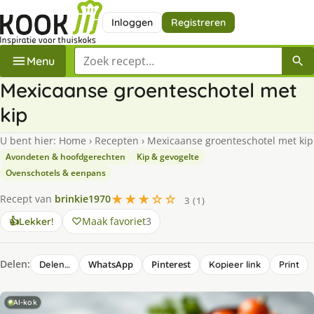
Inloggen
Registreren
Zoek een recept
Menu
Mexicaanse groenteschotel met
kip
U bent hier:
Home
›
Recepten
›
Mexicaanse groenteschotel met kip
Avondeten & hoofdgerechten
Kip & gevogelte
Ovenschotels & eenpans
★★★☆☆
Recept van
brinkie1970
3 (1)
Maak favoriet
3
👍
Lekker!
Delen:
WhatsApp
Pinterest
Delen…
Kopieer link
Print
AI-kok