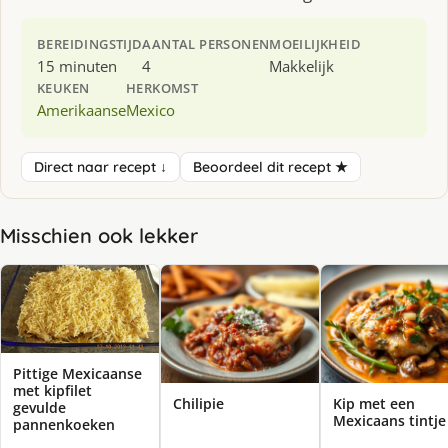
BEREIDINGSTIJD
AANTAL PERSONEN
MOEILIJKHEID
15 minuten
4
Makkelijk
KEUKEN
HERKOMST
Amerikaanse
Mexico
Direct naar recept ↓
Beoordeel dit recept ★
Misschien ook lekker
Pittige Mexicaanse
met kipfilet
Chilipie
Kip met een
gevulde
Mexicaans tintje
pannenkoeken