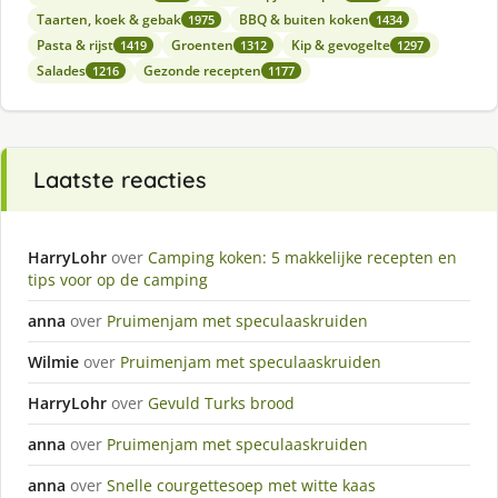
Taarten, koek & gebak
BBQ & buiten koken
1975
1434
Pasta & rijst
Groenten
Kip & gevogelte
1419
1312
1297
Salades
Gezonde recepten
1216
1177
Laatste reacties
HarryLohr
over
Camping koken: 5 makkelijke recepten en
tips voor op de camping
anna
over
Pruimenjam met speculaaskruiden
Wilmie
over
Pruimenjam met speculaaskruiden
HarryLohr
over
Gevuld Turks brood
anna
over
Pruimenjam met speculaaskruiden
anna
over
Snelle courgettesoep met witte kaas