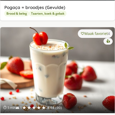
Pogaça = broodjes (Gevulde)
Brood & beleg
Taarten, koek & gebak
Maak favoriet
4
👍
★★★★★
⏱ 5 min
👥 1
4.64 (90)