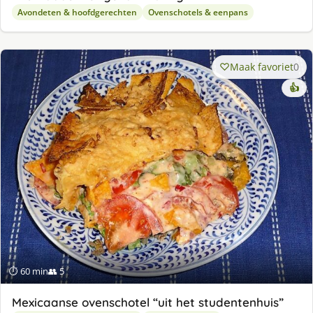
Avondeten & hoofdgerechten
Ovenschotels & eenpans
Maak favoriet
0
👍
⏱ 60 min
👥 5
Mexicaanse ovenschotel “uit het studentenhuis”