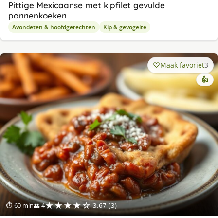
Pittige Mexicaanse met kipfilet gevulde
pannenkoeken
Avondeten & hoofdgerechten
Kip & gevogelte
Maak favoriet
3
👍
★★★★☆
⏱ 60 min
👥 4
3.67 (3)