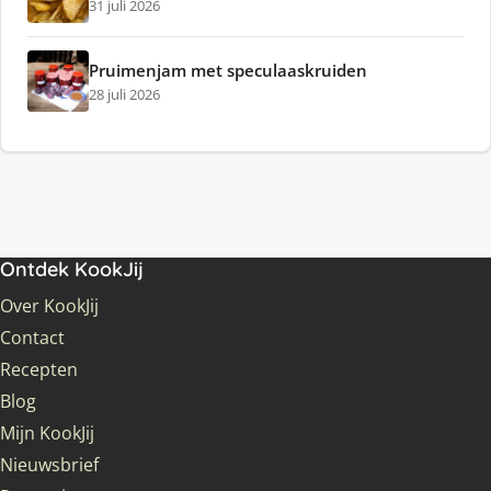
31 juli 2026
Pruimenjam met speculaaskruiden
28 juli 2026
Ontdek KookJij
Over KookJij
Contact
Recepten
Blog
Mijn KookJij
Nieuwsbrief