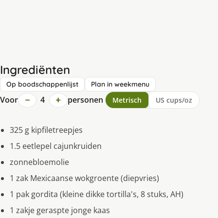
Ingrediënten
Op boodschappenlijst
Plan in weekmenu
−
+
Voor
4
personen
Metrisch
US cups/oz
325 g kipfiletreepjes
1.5 eetlepel cajunkruiden
zonnebloemolie
1 zak Mexicaanse wokgroente (diepvries)
1 pak gordita (kleine dikke tortilla's, 8 stuks, AH)
1 zakje geraspte jonge kaas