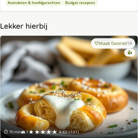
Avondeten & hoofdgerechten
Budget recepten
Lekker hierbij
Maak favoriet
19
👍
★★★★★
⏱ 70 min
👥 1
4.62 (101)