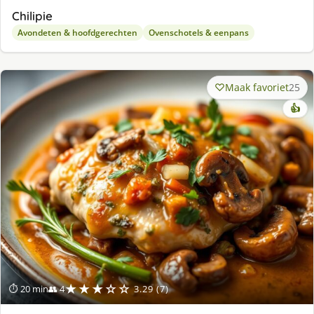
Chilipie
Avondeten & hoofdgerechten
Ovenschotels & eenpans
Maak favoriet
25
👍
★★★☆☆
⏱ 20 min
👥 4
3.29 (7)