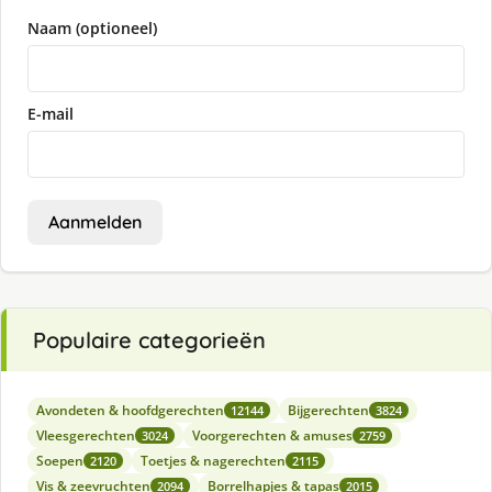
Naam (optioneel)
E-mail
Aanmelden
Populaire categorieën
Avondeten & hoofdgerechten
Bijgerechten
12144
3824
Vleesgerechten
Voorgerechten & amuses
3024
2759
Soepen
Toetjes & nagerechten
2120
2115
Vis & zeevruchten
Borrelhapjes & tapas
2094
2015