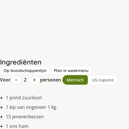
Ingrediënten
Op boodschappenlijst
Plan in weekmenu
−
+
Voor
2
personen
Metrisch
US cups/oz
1 pond zuurkool
1 kip van ongeveer 1 kg.
15 jeneverbessen
1 ons ham