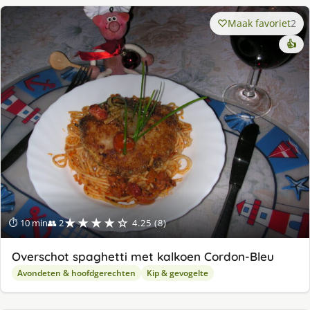
Maak favoriet
2
👍
★★★★☆
⏱ 10 min
👥 2
4.25 (8)
Overschot spaghetti met kalkoen Cordon-Bleu
Avondeten & hoofdgerechten
Kip & gevogelte