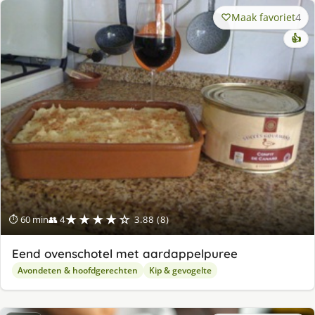
Maak favoriet
4
👍
★★★★☆
⏱ 60 min
👥 4
3.88 (8)
Eend ovenschotel met aardappelpuree
Avondeten & hoofdgerechten
Kip & gevogelte