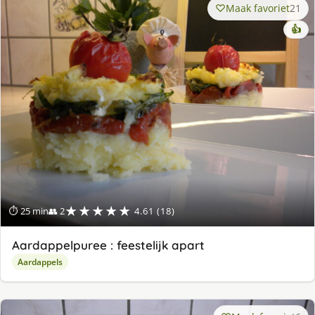
Maak favoriet
21
👍
★★★★★
⏱ 25 min
👥 2
4.61 (18)
Aardappelpuree : feestelijk apart
Aardappels