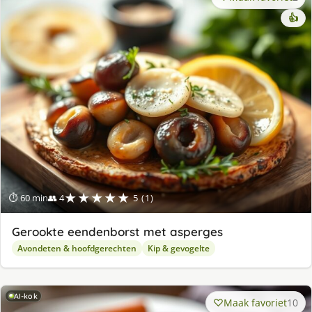
👍
★★★★★
⏱ 60 min
👥 4
5 (1)
Gerookte eendenborst met asperges
Avondeten & hoofdgerechten
Kip & gevogelte
AI-kok
Maak favoriet
10