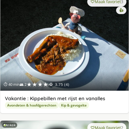
Maak favoriet
3
👍
★★★★☆
⏱ 40 min
👥 2
3.75 (4)
Vakantie : Kippebillen met rijst en vanalles
Avondeten & hoofdgerechten
Kip & gevogelte
AI-kok
Maak favoriet
2