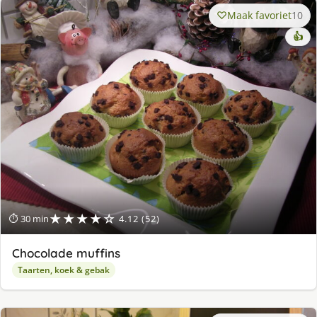
Maak favoriet
10
👍
★★★★☆
⏱ 30 min
4.12 (52)
Chocolade muffins
Taarten, koek & gebak