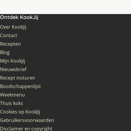
Ontdek KookJij
Over KookJij
Contact
Recepten
Blog
Mijn KookJij
Nieuwsbrief
Recept insturen
Boodschappenlijst
Weekmenu
Thuis koks
Cookies op KookJij
Gebruikersvoorwaarden
Disclaimer en copyright