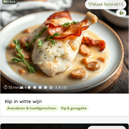
AI-kok
Maak favoriet
15
👍
★★★★☆
⏱ 55 min
👥 4
3.8 (5)
Kip in witte wijn
Avondeten & hoofdgerechten
Kip & gevogelte