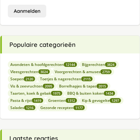
Aanmelden
Populaire categorieën
Avondeten & hoofdgerechten
Bijgerechten
12144
3824
Vleesgerechten
Voorgerechten & amuses
3024
2759
Soepen
Toetjes & nagerechten
2120
2115
Vis & zeevruchten
Borrelhapjes & tapas
2095
2015
Taarten, koek & gebak
BBQ & buiten koken
1975
1434
Pasta & rijst
Groenten
Kip & gevogelte
1419
1312
1297
Salades
Gezonde recepten
1216
1177
Laatste reacties