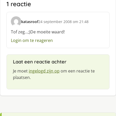
1 reactie
katasroof
24 september 2008 om 21:48
s
c
Tof zeg…;)De moeite waard!
h
Login om te reageren
r
e
e
f
Laat een reactie achter
:
Je moet
ingelogd zijn op
om een reactie te
plaatsen.