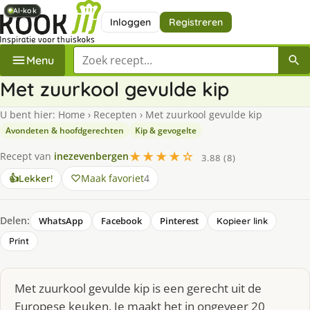
AI-kok
AI-kok
AI-kok
AI-kok
Inloggen
Registreren
Zoek een recept
Menu
Met zuurkool gevulde kip
U bent hier:
Home
›
Recepten
›
Met zuurkool gevulde kip
Avondeten & hoofdgerechten
Kip & gevogelte
★★★★☆
Recept van
inezevenbergen
3.88 (8)
Maak favoriet
4
👍
Lekker!
Delen:
WhatsApp
Facebook
Pinterest
Kopieer link
Print
Met zuurkool gevulde kip is een gerecht uit de
Europese keuken. Je maakt het in ongeveer 20