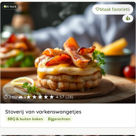
AI-kok
Maak favoriet
6
👍
★★★★★
⏱ 2 min
👥 4
4.57 (28)
Stoverij van varkenswangetjes
BBQ & buiten koken
Bijgerechten