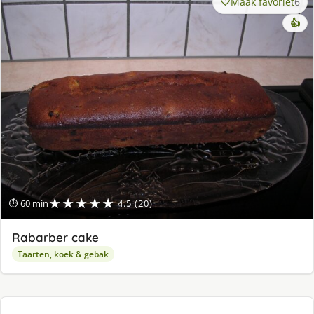
Maak favoriet
6
👍
★★★★★
⏱ 60 min
4.5 (20)
Rabarber cake
Taarten, koek & gebak