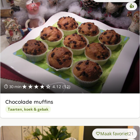
👍
★★★★☆
⏱ 30 min
4.12 (52)
Chocolade muffins
Taarten, koek & gebak
Maak favoriet
21