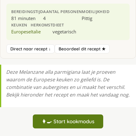
BEREIDINGSTIJD
AANTAL PERSONEN
MOEILIJKHEID
81 minuten
4
Pittig
KEUKEN
HERKOMST
DIEET
Europese
Italie
vegetarisch
Direct naar recept ↓
Beoordeel dit recept ★
Deze Melanzane alla parmigiana laat je proeven
waarom de Europese keuken zo geliefd is. De
combinatie van aubergines en ui maakt het verschil.
Bekijk hieronder het recept en maak het vandaag nog.
👩‍🍳 Start kookmodus