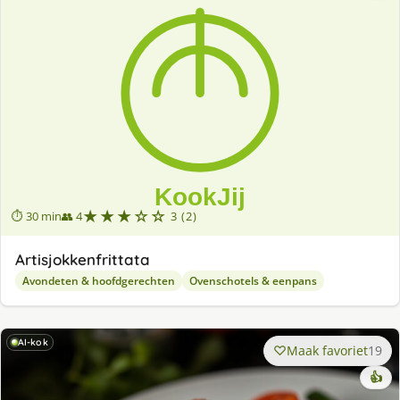
★★★☆☆
⏱ 30 min
👥 4
3 (2)
Artisjokkenfrittata
Avondeten & hoofdgerechten
Ovenschotels & eenpans
AI-kok
Maak favoriet
19
👍