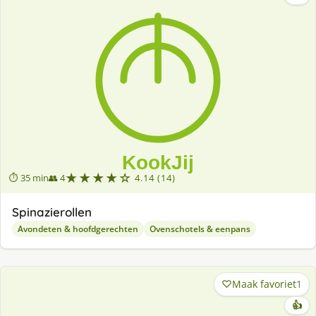
★★★★☆
⏱ 35 min
👥 4
4.14 (14)
Spinazierollen
Avondeten & hoofdgerechten
Ovenschotels & eenpans
Maak favoriet
1
👍