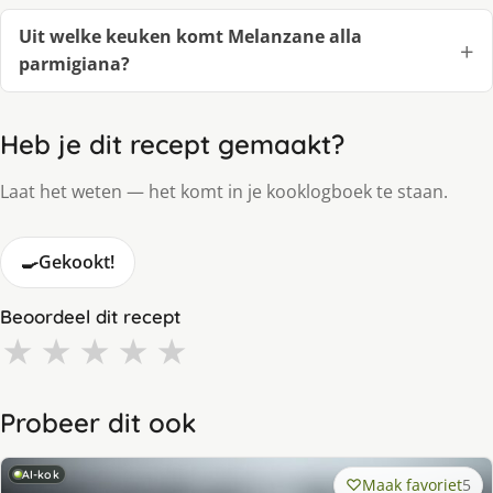
Uit welke keuken komt Melanzane alla
parmigiana?
Heb je dit recept gemaakt?
Laat het weten — het komt in je kooklogboek te staan.
🍳
Gekookt!
Beoordeel dit recept
★
★
★
★
★
Probeer dit ook
AI-kok
Maak favoriet
5