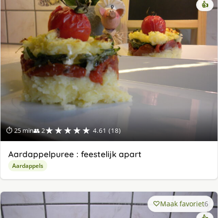
👍
★★★★★
⏱ 25 min
👥 2
4.61 (18)
Aardappelpuree : feestelijk apart
Aardappels
Maak favoriet
6