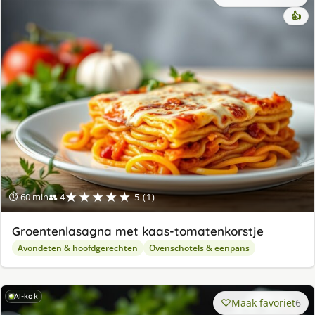
👍
★★★★★
⏱ 60 min
👥 4
5 (1)
Groentenlasagna met kaas-tomatenkorstje
Avondeten & hoofdgerechten
Ovenschotels & eenpans
AI-kok
Maak favoriet
6