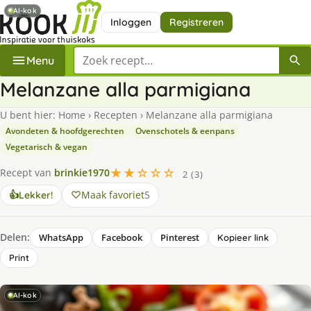
AI-kok
Inloggen
Registreren
Zoek een recept
Menu
Melanzane alla parmigiana
U bent hier:
Home
›
Recepten
›
Melanzane alla parmigiana
Avondeten & hoofdgerechten
Ovenschotels & eenpans
Vegetarisch & vegan
★★☆☆☆
Recept van
brinkie1970
2 (3)
Maak favoriet
5
👍
Lekker!
Delen:
WhatsApp
Facebook
Pinterest
Kopieer link
Print
AI-kok