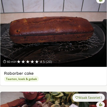
👍
★★★★★
⏱ 60 min
4.5 (20)
Rabarber cake
Taarten, koek & gebak
Maak favoriet
3
👍