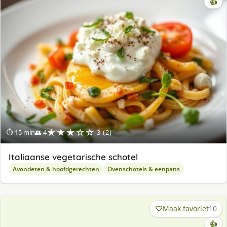
👍
★★★☆☆
⏱ 15 min
👥 4
3 (2)
Italiaanse vegetarische schotel
Avondeten & hoofdgerechten
Ovenschotels & eenpans
Maak favoriet
10
👍