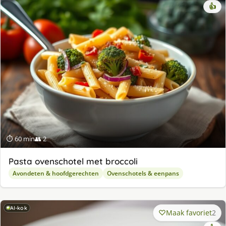
👍
⏱ 60 min
👥 2
Pasta ovenschotel met broccoli
Avondeten & hoofdgerechten
Ovenschotels & eenpans
AI-kok
Maak favoriet
2