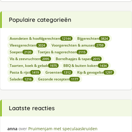
Populaire categorieën
Avondeten & hoofdgerechten
Bijgerechten
12144
3824
Vleesgerechten
Voorgerechten & amuses
3024
2759
Soepen
Toetjes & nagerechten
2120
2115
Vis & zeevruchten
Borrelhapjes & tapas
2095
2015
Taarten, koek & gebak
BBQ & buiten koken
1975
1434
Pasta & rijst
Groenten
Kip & gevogelte
1419
1312
1297
Salades
Gezonde recepten
1216
1177
Laatste reacties
anna
over
Pruimenjam met speculaaskruiden