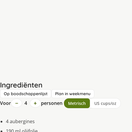
Ingrediënten
Op boodschappenlijst
Plan in weekmenu
−
+
Voor
4
personen
Metrisch
US cups/oz
4 aubergines
190 ml olijfolie