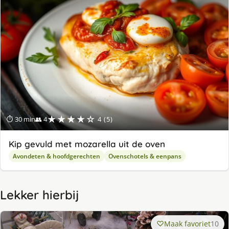
★★★★☆
⏱ 30 min
👥 4
4 (5)
Kip gevuld met mozarella uit de oven
Avondeten & hoofdgerechten
Ovenschotels & eenpans
Lekker hierbij
Maak favoriet
10