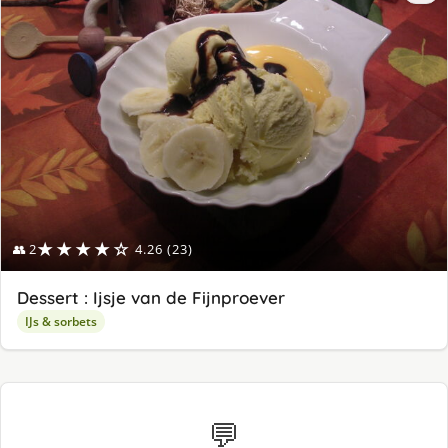
★★★★☆
👥 2
4.26 (23)
Dessert : Ijsje van de Fijnproever
IJs & sorbets
💬