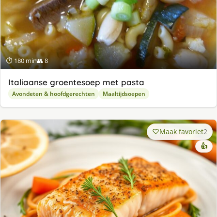
⏱ 180 min
👥 8
Italiaanse groentesoep met pasta
Avondeten & hoofdgerechten
Maaltijdsoepen
Maak favoriet
2
👍