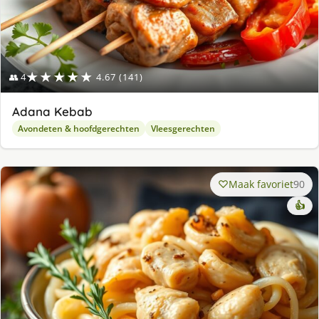
★★★★★
👥 4
4.67 (141)
Adana Kebab
Avondeten & hoofdgerechten
Vleesgerechten
Maak favoriet
90
👍