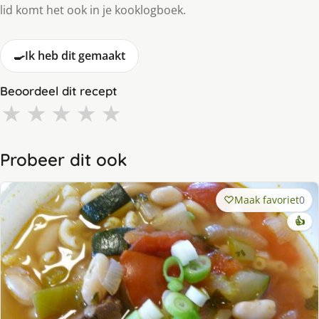
lid komt het ook in je kooklogboek.
🍳
Ik heb dit gemaakt
Beoordeel dit recept
★
★
★
★
★
Probeer dit ook
Maak favoriet
0
👍