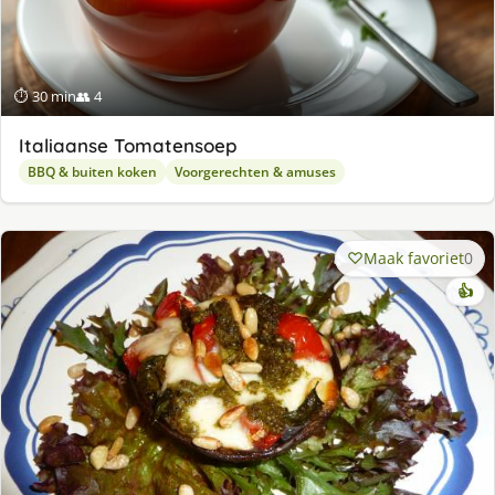
⏱ 30 min
👥 4
Italiaanse Tomatensoep
BBQ & buiten koken
Voorgerechten & amuses
Maak favoriet
0
👍