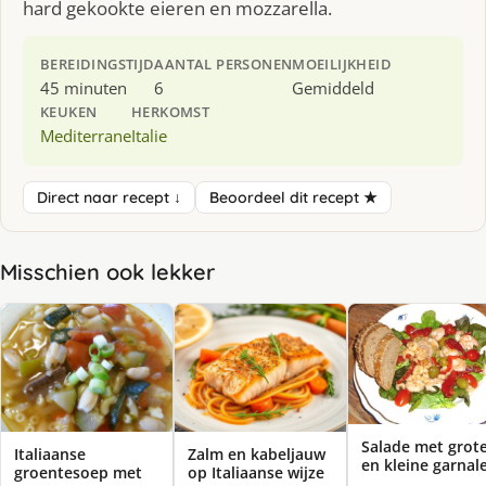
hard gekookte eieren en mozzarella.
BEREIDINGSTIJD
AANTAL PERSONEN
MOEILIJKHEID
45 minuten
6
Gemiddeld
KEUKEN
HERKOMST
Mediterrane
Italie
Direct naar recept ↓
Beoordeel dit recept ★
Misschien ook lekker
Salade met grot
Italiaanse
Zalm en kabeljauw
en kleine garnal
groentesoep met
op Italiaanse wijze