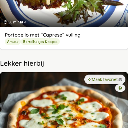
⏱ 30 min
👥 4
Portobello met “Caprese” vulling
Amuse
Borrelhapjes & tapas
Lekker hierbij
Maak favoriet
39
👍