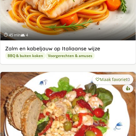
⏱ 45 min
👥 4
Zalm en kabeljauw op Italiaanse wijze
BBQ & buiten koken
Voorgerechten & amuses
Maak favoriet
0
👍