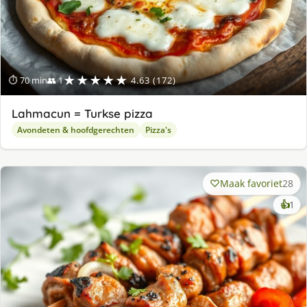
★★★★★
⏱ 70 min
👥 1
4.63 (172)
Lahmacun = Turkse pizza
Avondeten & hoofdgerechten
Pizza's
Maak favoriet
28
ke
👍
1
lek
ge