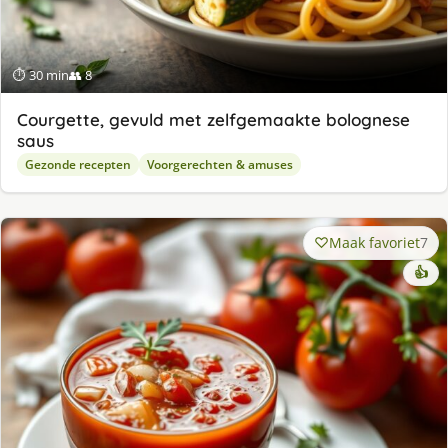
⏱ 30 min
👥 8
Courgette, gevuld met zelfgemaakte bolognese
saus
Gezonde recepten
Voorgerechten & amuses
Maak favoriet
7
👍