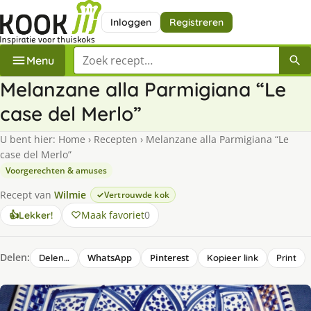
Inloggen
Registreren
Zoek een recept
Menu
Melanzane alla Parmigiana “Le
case del Merlo”
U bent hier:
Home
›
Recepten
›
Melanzane alla Parmigiana “Le
case del Merlo”
Voorgerechten & amuses
Recept van
Wilmie
Vertrouwde kok
Maak favoriet
0
👍
Lekker!
Delen:
WhatsApp
Pinterest
Delen…
Kopieer link
Print