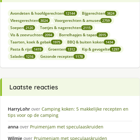
Avondeten & hoofdgerechten
Bijgerechten
12144
3824
Vleesgerechten
Voorgerechten & amuses
3024
2759
Soepen
Toetjes & nagerechten
2120
2115
Vis & zeevruchten
Borrelhapjes & tapas
2094
2015
Taarten, koek & gebak
BBQ & buiten koken
1975
1434
Pasta & rijst
Groenten
Kip & gevogelte
1419
1312
1297
Salades
Gezonde recepten
1216
1178
Laatste reacties
HarryLohr
over
Camping koken: 5 makkelijke recepten en
tips voor op de camping
anna
over
Pruimenjam met speculaaskruiden
Wilmie
over
Pruimenjam met speculaaskruiden