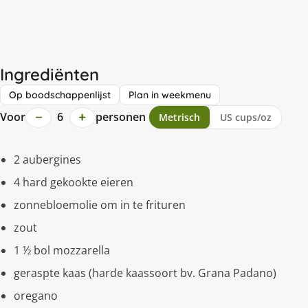
Ingrediënten
Op boodschappenlijst
Plan in weekmenu
−
+
Voor
6
personen
Metrisch
US cups/oz
2 aubergines
4 hard gekookte eieren
zonnebloemolie om in te frituren
zout
1 ½ bol mozzarella
geraspte kaas (harde kaassoort bv. Grana Padano)
oregano