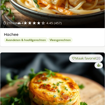
★★★★☆
⏱ 210 min
👥 4
4.45 (457)
Hachee
Avondeten & hoofdgerechten
Vleesgerechten
Maak favoriet
20
👍