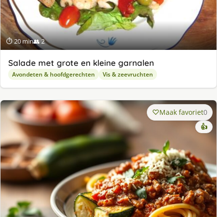
⏱ 20 min
👥 2
Salade met grote en kleine garnalen
Avondeten & hoofdgerechten
Vis & zeevruchten
Maak favoriet
0
👍