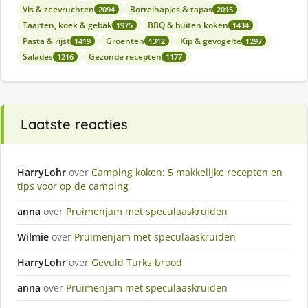
Vis & zeevruchten
Borrelhapjes & tapas
2094
2015
Taarten, koek & gebak
BBQ & buiten koken
1975
1434
Pasta & rijst
Groenten
Kip & gevogelte
1419
1312
1297
Salades
Gezonde recepten
1216
1177
Laatste reacties
HarryLohr
over
Camping koken: 5 makkelijke recepten en
tips voor op de camping
anna
over
Pruimenjam met speculaaskruiden
Wilmie
over
Pruimenjam met speculaaskruiden
HarryLohr
over
Gevuld Turks brood
anna
over
Pruimenjam met speculaaskruiden