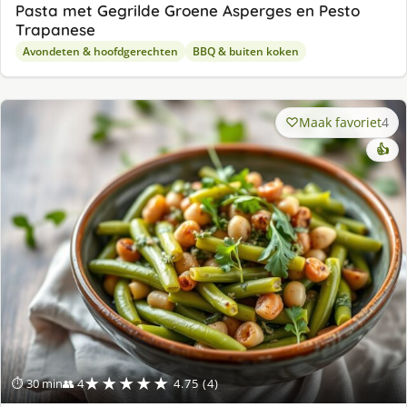
Pasta met Gegrilde Groene Asperges en Pesto
Trapanese
Avondeten & hoofdgerechten
BBQ & buiten koken
Maak favoriet
4
👍
★★★★★
⏱ 30 min
👥 4
4.75 (4)