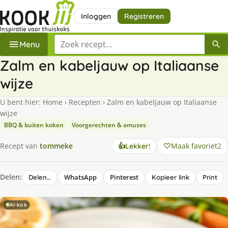
Inloggen
Registreren
Zoek een recept
Menu
Zalm en kabeljauw op Italiaanse
wijze
U bent hier:
Home
›
Recepten
›
Zalm en kabeljauw op Italiaanse
wijze
BBQ & buiten koken
Voorgerechten & amuses
Maak favoriet
2
Recept van
tommeke
👍
Lekker!
Delen:
WhatsApp
Pinterest
Delen…
Kopieer link
Print
AI-kok