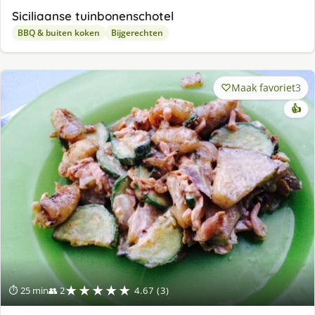
Siciliaanse tuinbonenschotel
BBQ & buiten koken
Bijgerechten
Maak favoriet
3
👍
★★★★★
⏱ 25 min
👥 2
4.67 (3)