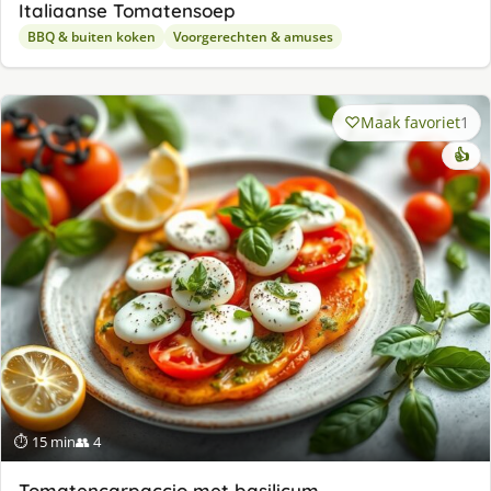
Italiaanse Tomatensoep
BBQ & buiten koken
Voorgerechten & amuses
Maak favoriet
1
👍
⏱ 15 min
👥 4
Tomatencarpaccio met basilicum,