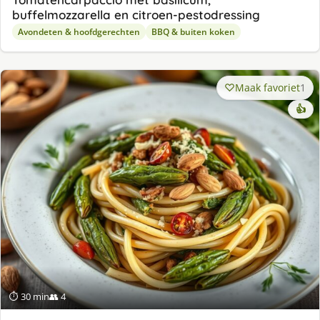
buffelmozzarella en citroen-pestodressing
Avondeten & hoofdgerechten
BBQ & buiten koken
Maak favoriet
1
👍
⏱ 30 min
👥 4