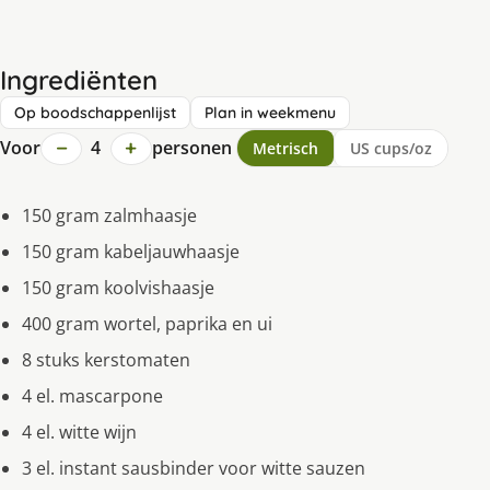
Ingrediënten
Op boodschappenlijst
Plan in weekmenu
−
+
Voor
4
personen
Metrisch
US cups/oz
150 gram zalmhaasje
150 gram kabeljauwhaasje
150 gram koolvishaasje
400 gram wortel, paprika en ui
8 stuks kerstomaten
4 el. mascarpone
4 el. witte wijn
3 el. instant sausbinder voor witte sauzen