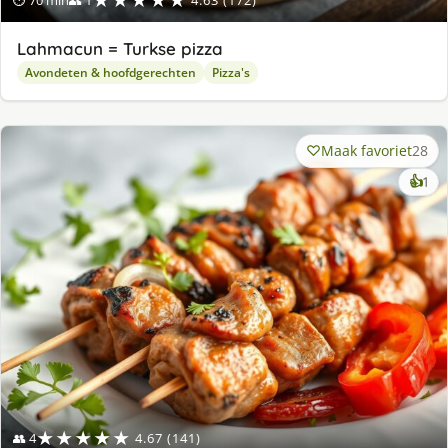
Lahmacun = Turkse pizza
Avondeten & hoofdgerechten
Pizza's
Maak favoriet
28
ke
👍
1
lek
ge
★★★★★
👥 4
4.67 (141)