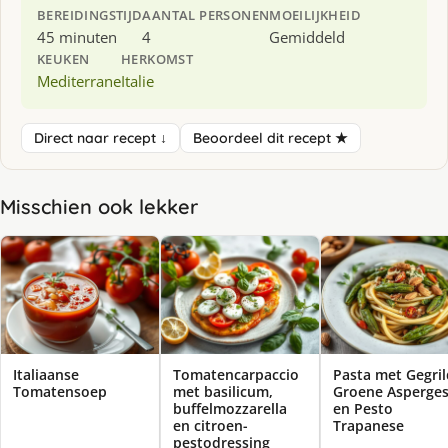
BEREIDINGSTIJD
AANTAL PERSONEN
MOEILIJKHEID
45 minuten
4
Gemiddeld
KEUKEN
HERKOMST
Mediterrane
Italie
Direct naar recept ↓
Beoordeel dit recept ★
Misschien ook lekker
Italiaanse
Tomatencarpaccio
Pasta met Gegri
Tomatensoep
met basilicum,
Groene Asperge
buffelmozzarella
en Pesto
en citroen-
Trapanese
pestodressing