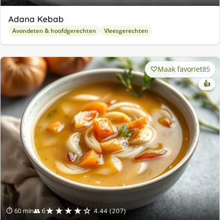
Adana Kebab
Avondeten & hoofdgerechten
Vleesgerechten
Maak favoriet
85
👍
★★★★☆
⏱ 60 min
👥 6
4.44 (207)