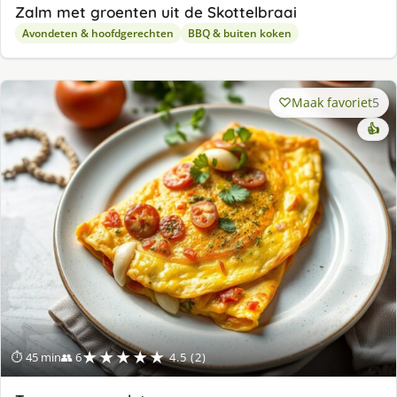
Zalm met groenten uit de Skottelbraai
Avondeten & hoofdgerechten
BBQ & buiten koken
Maak favoriet
5
👍
★★★★★
⏱ 45 min
👥 6
4.5 (2)