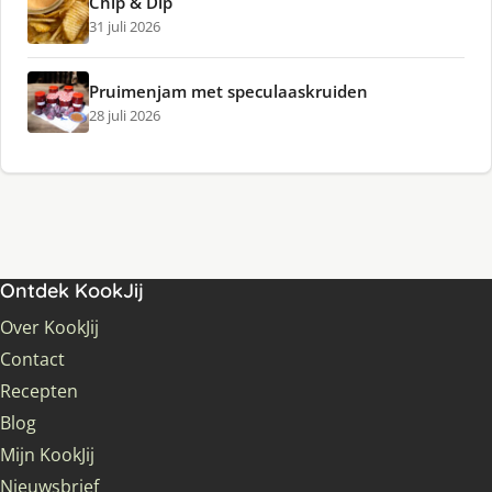
Chip & Dip
31 juli 2026
Pruimenjam met speculaaskruiden
28 juli 2026
Ontdek KookJij
Over KookJij
Contact
Recepten
Blog
Mijn KookJij
Nieuwsbrief