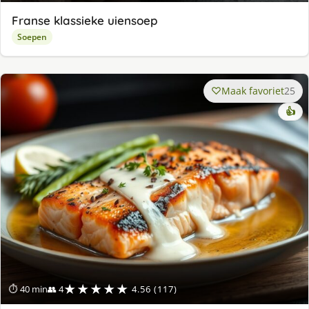
Franse klassieke uiensoep
Soepen
Maak favoriet
25
👍
★★★★★
⏱ 40 min
👥 4
4.56 (117)