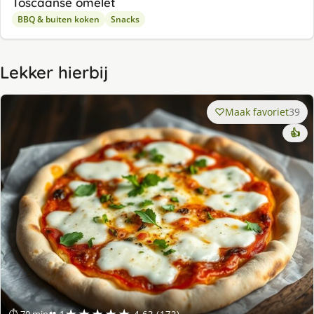
Toscaanse omelet
BBQ & buiten koken
Snacks
Lekker hierbij
Maak favoriet
39
👍
★★★★★
⏱ 70 min
👥 1
4.63 (172)