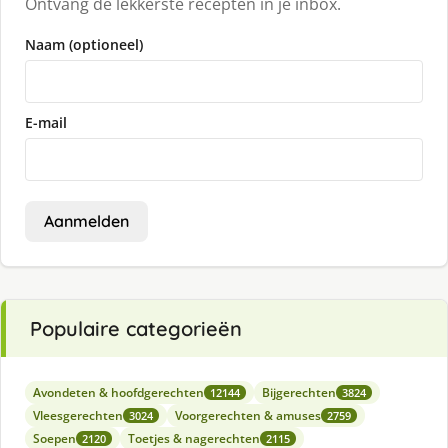
Ontvang de lekkerste recepten in je inbox.
Naam (optioneel)
E-mail
Aanmelden
Populaire categorieën
Avondeten & hoofdgerechten
Bijgerechten
12144
3824
Vleesgerechten
Voorgerechten & amuses
3024
2759
Soepen
Toetjes & nagerechten
2120
2115