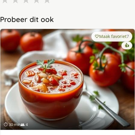
Probeer dit ook
Maak favoriet
7
👍
⏱ 30 min
👥 4