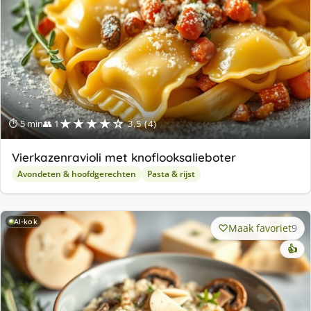
★★★★☆
⏱ 5 min
👥 1
3.5 (4)
Vierkazenravioli met knoflooksalieboter
Avondeten & hoofdgerechten
Pasta & rijst
AI-kok
Maak favoriet
9
👍