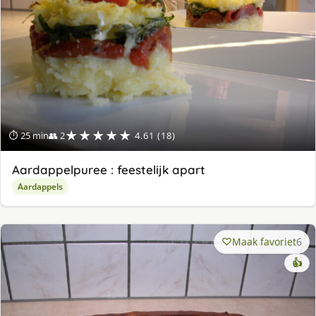
★★★★★
⏱ 25 min
👥 2
4.61 (18)
Aardappelpuree : feestelijk apart
Aardappels
Maak favoriet
6
👍