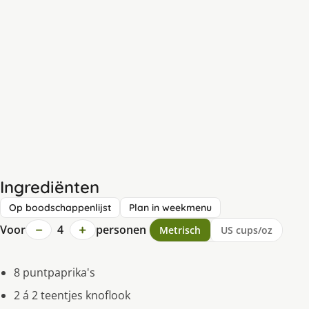
Ingrediënten
Op boodschappenlijst
Plan in weekmenu
−
+
Voor
4
personen
Metrisch
US cups/oz
8 puntpaprika's
2 á 2 teentjes knoflook