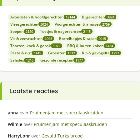
Avondeten & hoofdgerechten
Bijgerechten
12144
3824
Vleesgerechten
Voorgerechten & amuses
3024
2759
Soepen
Toetjes & nagerechten
2120
2115
Vis & zeevruchten
Borrelhapjes & tapas
2095
2015
Taarten, koek & gebak
BBQ & buiten koken
1975
1434
Pasta & rijst
Groenten
Kip & gevogelte
1419
1312
1297
Salades
Gezonde recepten
1216
1177
Laatste reacties
anna
over
Pruimenjam met speculaaskruiden
Wilmie
over
Pruimenjam met speculaaskruiden
HarryLohr
over
Gevuld Turks brood