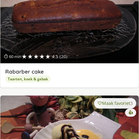
★★★★★
⏱ 60 min
4.5 (20)
Rabarber cake
Taarten, koek & gebak
Maak favoriet
3
👍