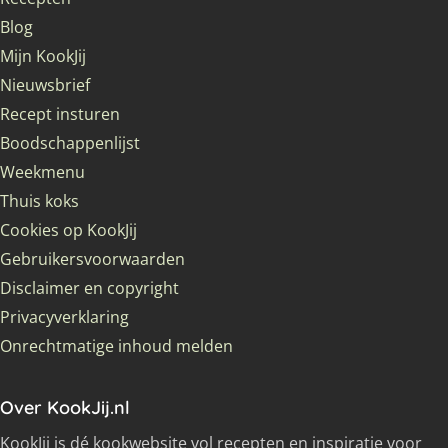
Blog
Mijn KookJij
Nieuwsbrief
Recept insturen
Boodschappenlijst
Weekmenu
Thuis koks
Cookies op KookJij
Gebruikersvoorwaarden
Disclaimer en copyright
Privacyverklaring
Onrechtmatige inhoud melden
Over KookJij.nl
KookJij is dé kookwebsite vol recepten en inspiratie voor