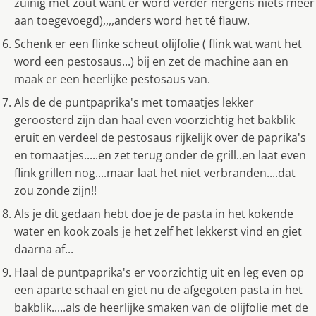
zuinig met zout want er word verder nergens niets meer
aan toegevoegd),,,,anders word het té flauw.
Schenk er een flinke scheut olijfolie ( flink wat want het
word een pestosaus...) bij en zet de machine aan en
maak er een heerlijke pestosaus van.
Als de de puntpaprika's met tomaatjes lekker
geroosterd zijn dan haal even voorzichtig het bakblik
eruit en verdeel de pestosaus rijkelijk over de paprika's
en tomaatjes.....en zet terug onder de grill..en laat even
flink grillen nog....maar laat het niet verbranden....dat
zou zonde zijn!!
Als je dit gedaan hebt doe je de pasta in het kokende
water en kook zoals je het zelf het lekkerst vind en giet
daarna af...
Haal de puntpaprika's er voorzichtig uit en leg even op
een aparte schaal en giet nu de afgegoten pasta in het
bakblik.....als de heerlijke smaken van de olijfolie met de