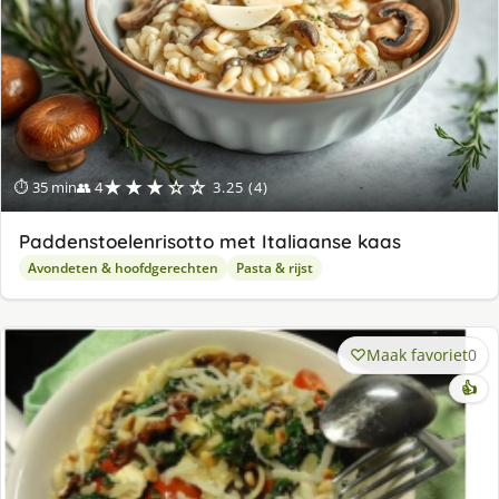
★★★☆☆
⏱ 35 min
👥 4
3.25 (4)
Paddenstoelenrisotto met Italiaanse kaas
Avondeten & hoofdgerechten
Pasta & rijst
Maak favoriet
0
👍