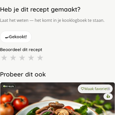
Heb je dit recept gemaakt?
Laat het weten — het komt in je kooklogboek te staan.
🍳
Gekookt!
Beoordeel dit recept
★
★
★
★
★
Probeer dit ook
AI-kok
Maak favoriet
8
👍