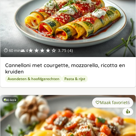
★★★★☆
⏱ 60 min
👥 4
3.75 (4)
Cannelloni met courgette, mozzarella, ricotta en
kruiden
Avondeten & hoofdgerechten
Pasta & rijst
AI-kok
Maak favoriet
6
👍