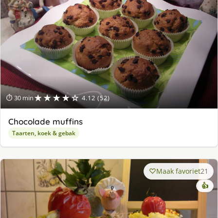
★★★★☆
⏱ 30 min
4.12 (52)
Chocolade muffins
Taarten, koek & gebak
Maak favoriet
21
👍