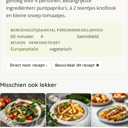
genoeg voor 4 personen. Belangrijkste
ingrediënten: puntpaprika's, á 2 teentjes knoflook
en kleine snoep tomaatjes.
BEREIDINGSTIJD
AANTAL PERSONEN
MOEILIJKHEID
60 minuten
4
Gemiddeld
KEUKEN
HERKOMST
DIEET
Europese
Italie
vegetarisch
Direct naar recept ↓
Beoordeel dit recept ★
Misschien ook lekker