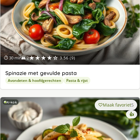
★★★★☆
⏱ 30 min
👥 2
3.56 (9)
Spinazie met gevulde pasta
Avondeten & hoofdgerechten
Pasta & rijst
AI-kok
Maak favoriet
5
👍