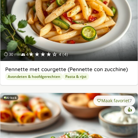
★★★★☆
⏱ 30 min
👥 4
4 (4)
Pennette met courgette (Pennette con zucchine)
Avondeten & hoofdgerechten
Pasta & rijst
AI-kok
Maak favoriet
7
👍