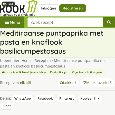
AI-kok
AI-kok
AI-kok
AI-kok
AI-kok
Inloggen
Registreren
Zoek een recept
Menu
Meditiraanse puntpaprika met
pasta en knoflook
basilicumpestosaus
U bent hier:
Home
›
Recepten
›
Meditiraanse puntpaprika met
pasta en knoflook basilicumpestosaus
Avondeten & hoofdgerechten
Pasta & rijst
Vegetarisch & vegan
Maak favoriet
6
Recept van
elbulli
👍
Lekker!
Delen:
WhatsApp
Facebook
Pinterest
Kopieer link
Print