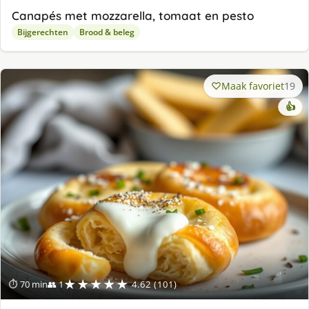
Canapés met mozzarella, tomaat en pesto
Bijgerechten
Brood & beleg
Maak favoriet
19
👍
★★★★★
⏱ 70 min
👥 1
4.62 (101)