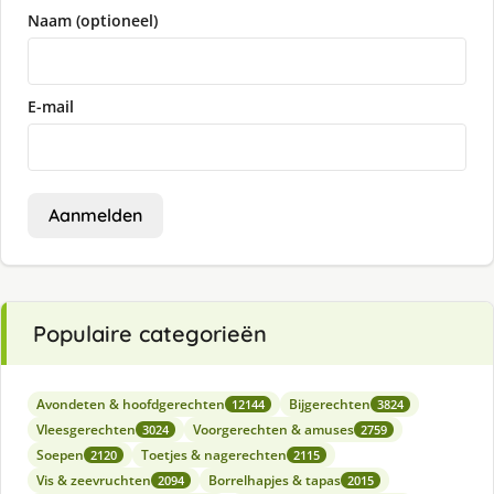
Naam (optioneel)
E-mail
Aanmelden
Populaire categorieën
Avondeten & hoofdgerechten
Bijgerechten
12144
3824
Vleesgerechten
Voorgerechten & amuses
3024
2759
Soepen
Toetjes & nagerechten
2120
2115
Vis & zeevruchten
Borrelhapjes & tapas
2094
2015