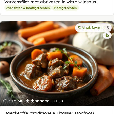
Varkensfilet met abrikozen in witte wijnsaus
Avondeten & hoofdgerechten
Vleesgerechten
Maak favoriet
15
👍
★★★★☆
⏱ 210 min
👥 6
3.71 (7)
Baeckeoffe (traditionele Elzasser stoofpot)