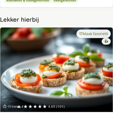
Avondeten & hoofdgerechten
Vleesgerechten
Lekker hierbij
Maak favoriet
8
👍
★★★★★
⏱ 15 min
👥 4
4.65 (101)