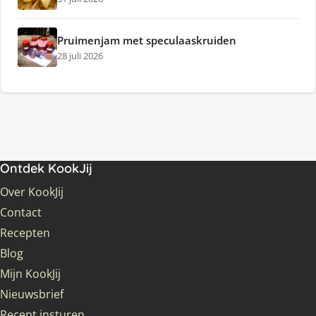
Pruimenjam met speculaaskruiden
28 juli 2026
Ontdek KookJij
Over KookJij
Contact
Recepten
Blog
Mijn KookJij
Nieuwsbrief
Recept insturen