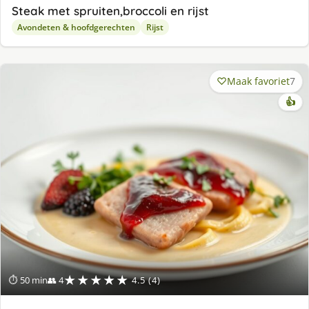
Steak met spruiten,broccoli en rijst
Avondeten & hoofdgerechten
Rijst
Maak favoriet
7
👍
★★★★★
⏱ 50 min
👥 4
4.5 (4)