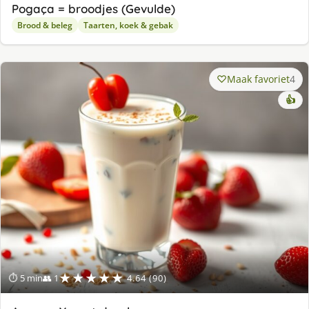
Pogaça = broodjes (Gevulde)
Brood & beleg
Taarten, koek & gebak
Maak favoriet
4
👍
★★★★★
⏱ 5 min
👥 1
4.64 (90)