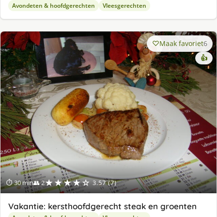
Avondeten & hoofdgerechten
Vleesgerechten
Maak favoriet
6
👍
★★★★☆
⏱ 30 min
👥 2
3.57 (7)
Vakantie: kersthoofdgerecht steak en groenten