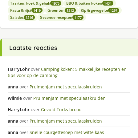
Taarten, koek & gebak
BBQ & buiten koken
1975
1434
Pasta & rijst
Groenten
Kip & gevogelte
1419
1312
1297
Salades
Gezonde recepten
1216
1177
Laatste reacties
HarryLohr
over
Camping koken: 5 makkelijke recepten en
tips voor op de camping
anna
over
Pruimenjam met speculaaskruiden
Wilmie
over
Pruimenjam met speculaaskruiden
HarryLohr
over
Gevuld Turks brood
anna
over
Pruimenjam met speculaaskruiden
anna
over
Snelle courgettesoep met witte kaas