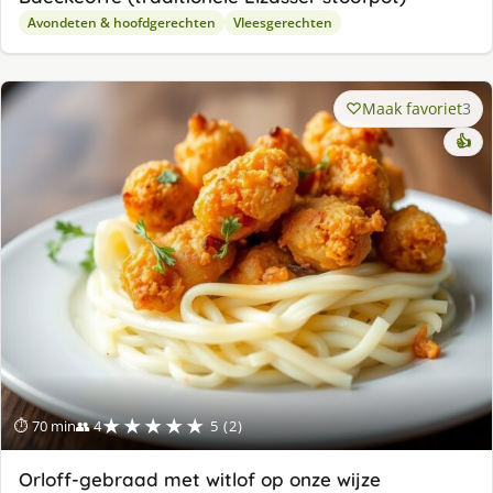
Avondeten & hoofdgerechten
Vleesgerechten
Maak favoriet
3
👍
★★★★★
⏱ 70 min
👥 4
5 (2)
Orloff-gebraad met witlof op onze wijze