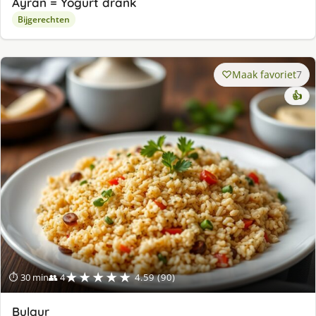
Ayran = Yogurt drank
Bijgerechten
Maak favoriet
7
👍
★★★★★
⏱ 30 min
👥 4
4.59 (90)
Bulgur