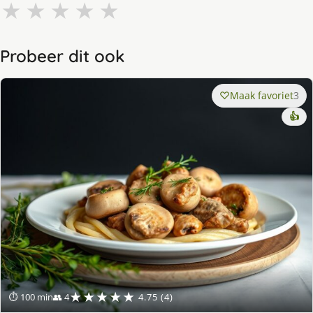
★
★
★
★
★
Probeer dit ook
Maak favoriet
3
👍
★★★★★
⏱ 100 min
👥 4
4.75 (4)