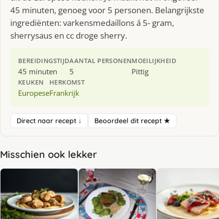
45 minuten, genoeg voor 5 personen. Belangrijkste
ingrediënten: varkensmedaillons á 5- gram,
sherrysaus en cc droge sherry.
BEREIDINGSTIJD
AANTAL PERSONEN
MOEILIJKHEID
45 minuten
5
Pittig
KEUKEN
HERKOMST
Europese
Frankrijk
Direct naar recept ↓
Beoordeel dit recept ★
Misschien ook lekker