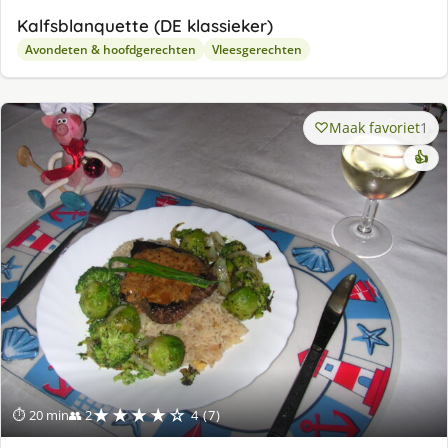
Kalfsblanquette (DE klassieker)
Avondeten & hoofdgerechten
Vleesgerechten
Maak favoriet
1
👍
★★★★☆
⏱ 20 min
👥 2
4 (7)