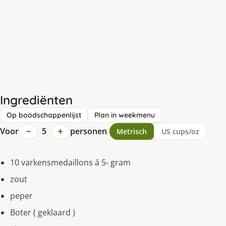
Ingrediënten
Op boodschappenlijst
Plan in weekmenu
−
+
Voor
5
personen
Metrisch
US cups/oz
10 varkensmedaillons á 5- gram
zout
peper
Boter ( geklaard )