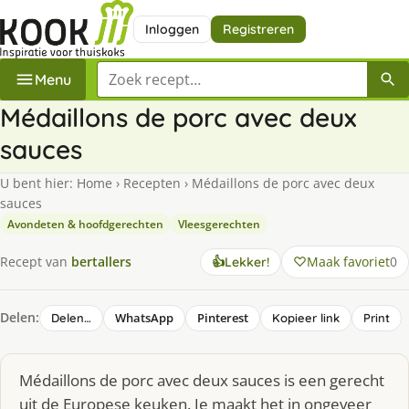
Inloggen
Registreren
Zoek een recept
Menu
Médaillons de porc avec deux
sauces
U bent hier:
Home
›
Recepten
›
Médaillons de porc avec deux
sauces
Avondeten & hoofdgerechten
Vleesgerechten
Maak favoriet
0
Recept van
bertallers
👍
Lekker!
Delen:
WhatsApp
Pinterest
Delen…
Kopieer link
Print
Médaillons de porc avec deux sauces is een gerecht
uit de Europese keuken. Je maakt het in ongeveer