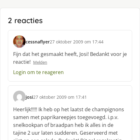
2 reacties
cessnaflyer
27 oktober 2009 om 17:44
s
c
Fijn dat het gesmaakt heeft, Josi! Bedankt voor je
h
reactie!
Melden
r
e
Login om te reageren
e
f
:
josi
27 oktober 2009 om 17:41
s
c
Heerlijk!!!!! Ik heb op het laatst de champignons
h
samen met paprikareepjes toegevoegd. i.p.v.
r
snelkookpan of braadpan heb ik alles in de
e
tajine 2 uur laten sudderen. Geserveerd met
e
f