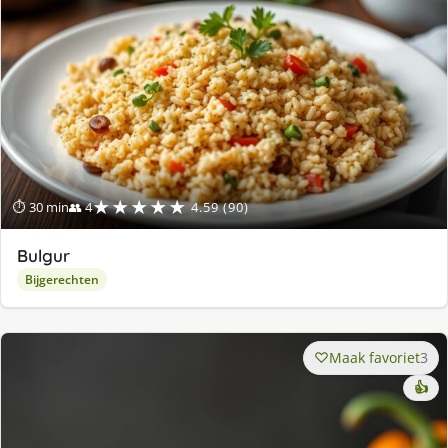
★★★★★
⏱ 30 min
👥 4
4.59 (90)
Bulgur
Bijgerechten
Maak favoriet
3
👍