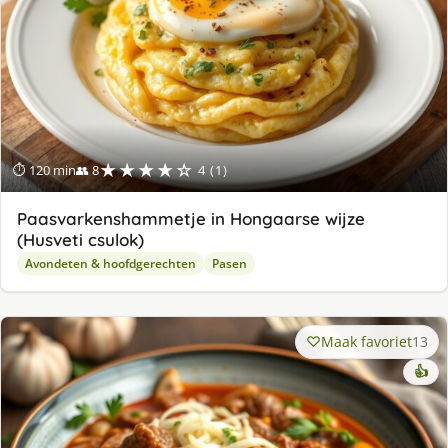
★★★★☆
⏱ 120 min
👥 8
4 (1)
Paasvarkenshammetje in Hongaarse wijze
(Husveti csulok)
Avondeten & hoofdgerechten
Pasen
Maak favoriet
13
👍