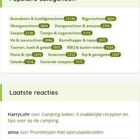
Avondeten & hoofdgerechten
Bijgerechten
12144
3824
Vleesgerechten
Voorgerechten & amuses
3024
2759
Soepen
Toetjes & nagerechten
2120
2115
Vis & zeevruchten
Borrelhapjes & tapas
2094
2015
Taarten, koek & gebak
BBQ & buiten koken
1975
1434
Pasta & rijst
Groenten
Kip & gevogelte
1419
1312
1297
Salades
Gezonde recepten
1216
1177
Laatste reacties
HarryLohr
over
Camping koken: 5 makkelijke recepten en
tips voor op de camping
anna
over
Pruimenjam met speculaaskruiden