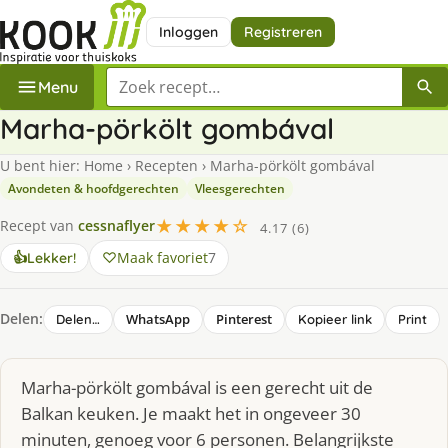
Inloggen
Registreren
Zoek een recept
Menu
Marha-pörkölt gombával
U bent hier:
Home
›
Recepten
›
Marha-pörkölt gombával
Avondeten & hoofdgerechten
Vleesgerechten
★★★★☆
Recept van
cessnaflyer
4.17 (6)
Maak favoriet
7
👍
Lekker!
Delen:
WhatsApp
Pinterest
Delen…
Kopieer link
Print
Marha-pörkölt gombával is een gerecht uit de
Balkan keuken. Je maakt het in ongeveer 30
minuten, genoeg voor 6 personen. Belangrijkste