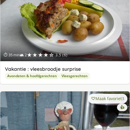
★★★★☆
⏱ 35 min
👥 2
3.5 (6)
Vakantie : vleesbroodje surprise
Avondeten & hoofdgerechten
Vleesgerechten
Maak favoriet
3
👍