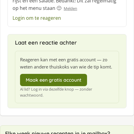
rijst en een salade. Bedankt! Dit zal regelmatig
:
op het menu staan 🙂
Melden
Login om te reageren
Laat een reactie achter
Reageren kan met een gratis account — zo
weten andere thuiskoks van wie de tip komt.
Maak een gratis account
Al lid? Log in via dezelfde knop — zonder
wachtwoord.
Elke week nieuwe recepten in je mailbox?