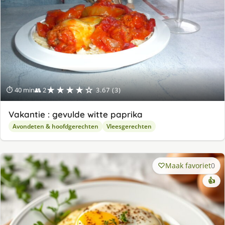
★★★★☆
⏱ 40 min
👥 2
3.67 (3)
Vakantie : gevulde witte paprika
Avondeten & hoofdgerechten
Vleesgerechten
Maak favoriet
0
👍