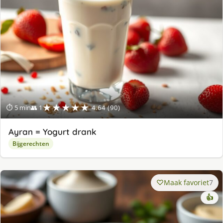
★★★★★
⏱ 5 min
👥 1
4.64 (90)
Ayran = Yogurt drank
Bijgerechten
Maak favoriet
7
👍