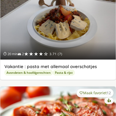
★★★★☆
⏱ 20 min
👥 2
3.71 (7)
Vakantie : pasta met allemaal overschotjes
Avondeten & hoofdgerechten
Pasta & rijst
Maak favoriet
12
👍