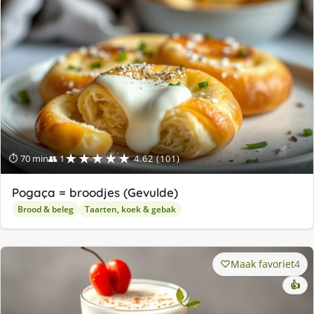
★★★★★
⏱ 70 min
👥 1
4.62 (101)
Pogaça = broodjes (Gevulde)
Brood & beleg
Taarten, koek & gebak
Maak favoriet
4
👍