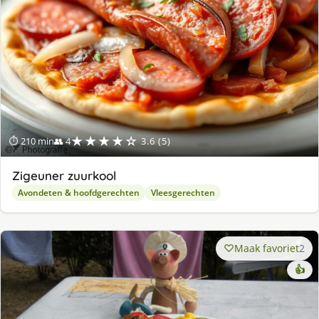
★★★★☆
⏱ 210 min
👥 4
3.6 (5)
Zigeuner zuurkool
Avondeten & hoofdgerechten
Vleesgerechten
Maak favoriet
2
👍