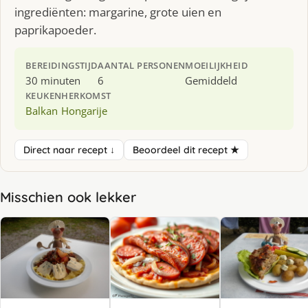
ingrediënten: margarine, grote uien en
paprikapoeder.
BEREIDINGSTIJD
AANTAL PERSONEN
MOEILIJKHEID
30 minuten
6
Gemiddeld
KEUKEN
HERKOMST
Balkan
Hongarije
Direct naar recept ↓
Beoordeel dit recept ★
Misschien ook lekker