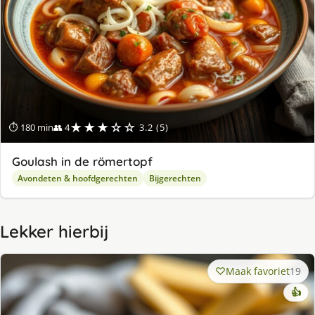
★★★☆☆
⏱ 180 min
👥 4
3.2 (5)
Goulash in de römertopf
Avondeten & hoofdgerechten
Bijgerechten
Lekker hierbij
Maak favoriet
19
👍