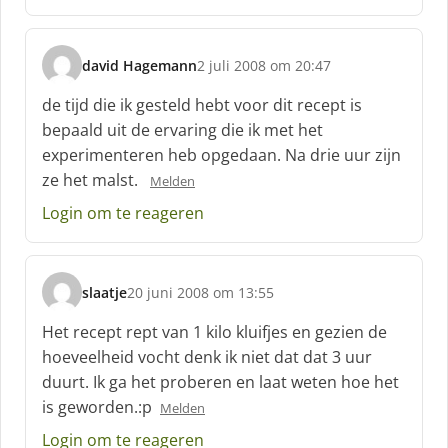
david Hagemann
2 juli 2008 om 20:47
s
c
de tijd die ik gesteld hebt voor dit recept is
h
bepaald uit de ervaring die ik met het
r
experimenteren heb opgedaan. Na drie uur zijn
e
ze het malst.
e
Melden
f
Login om te reageren
:
slaatje
20 juni 2008 om 13:55
s
c
Het recept rept van 1 kilo kluifjes en gezien de
h
hoeveelheid vocht denk ik niet dat dat 3 uur
r
duurt. Ik ga het proberen en laat weten hoe het
e
is geworden.:p
e
Melden
f
Login om te reageren