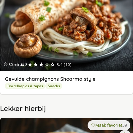
★★★☆☆
⏱ 30 min
👥 8
3.4 (10)
Gevulde champignons Shoarma style
Borrelhapjes & tapas
Snacks
Lekker hierbij
Maak favoriet
39