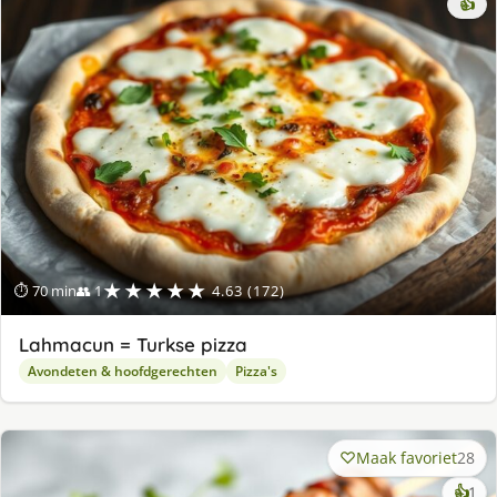
👍
★★★★★
⏱ 70 min
👥 1
4.63 (172)
Lahmacun = Turkse pizza
Avondeten & hoofdgerechten
Pizza's
Maak favoriet
28
ke
👍
1