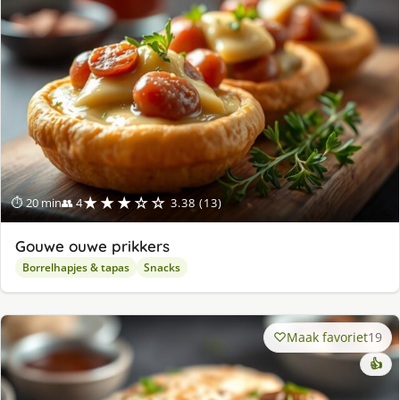
★★★☆☆
⏱ 20 min
👥 4
3.38 (13)
Gouwe ouwe prikkers
Borrelhapjes & tapas
Snacks
Maak favoriet
19
👍