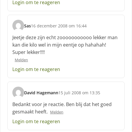
Login om te reageren
r
e
e
f
Sas
16 december 2008 om 16:44
:
s
c
Jeetje deze zijn echt zooooooooooo lekker man
h
kan die kilo wel in mijn eentje op hahahah!
r
Super lekker!!!!
e
e
Melden
f
Login om te reageren
:
David Hagemann
15 juli 2008 om 13:35
s
c
Bedankt voor je reactie. Ben blij dat het goed
h
gesmaakt heeft.
Melden
r
e
Login om te reageren
e