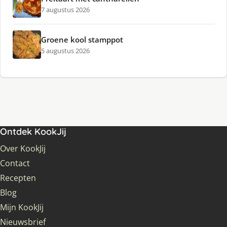
7 augustus 2026
Groene kool stamppot
5 augustus 2026
Ontdek KookJij
Over KookJij
Contact
Recepten
Blog
Mijn KookJij
Nieuwsbrief