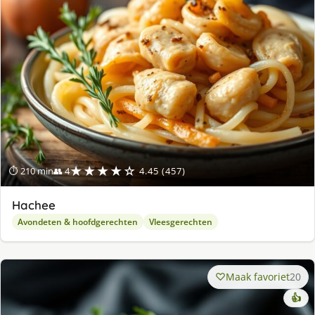
★★★★☆
⏱ 210 min
👥 4
4.45 (457)
Hachee
Avondeten & hoofdgerechten
Vleesgerechten
Maak favoriet
20
👍