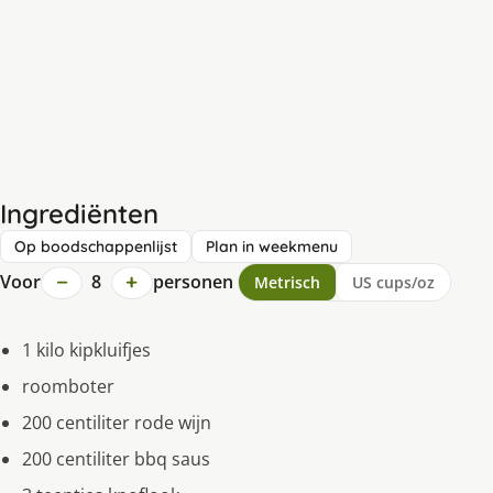
Ingrediënten
Op boodschappenlijst
Plan in weekmenu
−
+
Voor
8
personen
Metrisch
US cups/oz
1 kilo kipkluifjes
roomboter
200 centiliter rode wijn
200 centiliter bbq saus