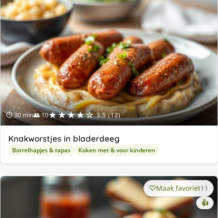
★★★★☆
⏱ 30 min
👥 10
3.5 (12)
Knakworstjes in bladerdeeg
Borrelhapjes & tapas
Koken met & voor kinderen
Maak favoriet
11
👍