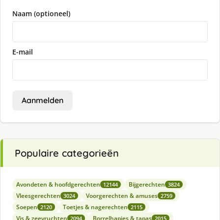
Naam (optioneel)
E-mail
Aanmelden
Populaire categorieën
Avondeten & hoofdgerechten
Bijgerechten
12144
3824
Vleesgerechten
Voorgerechten & amuses
3024
2759
Soepen
Toetjes & nagerechten
2120
2115
Vis & zeevruchten
Borrelhapjes & tapas
2094
2015