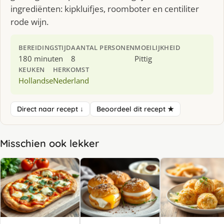
ingrediënten: kipkluifjes, roomboter en centiliter
rode wijn.
BEREIDINGSTIJD
AANTAL PERSONEN
MOEILIJKHEID
180 minuten
8
Pittig
KEUKEN
HERKOMST
Hollandse
Nederland
Direct naar recept ↓
Beoordeel dit recept ★
Misschien ook lekker