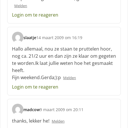
h
Melden
r
e
Login om te reageren
e
f
:
slaatje
14 maart 2009 om 16:19
s
c
Hallo allemaal, nou ze staan te pruttelen hoor,
h
nog ca. 21/2 uur en dan zijn ze klaar om gegeten
r
te worden.Ik laat jullie weten hoe het gesmaakt
e
heeft.
e
f
Fijn weekend.Gerda;):p
Melden
:
Login om te reageren
madcow
9 maart 2009 om 20:11
s
c
thanks, lekker he!
Melden
h