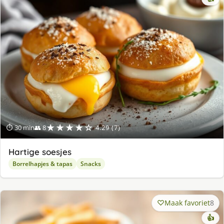
★★★★☆
⏱ 30 min
👥 8
4.29 (7)
Hartige soesjes
Borrelhapjes & tapas
Snacks
Maak favoriet
8
👍