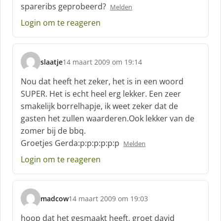
spareribs geprobeerd?
Melden
e
e
Login om te reageren
f
:
slaatje
14 maart 2009 om 19:14
s
c
Nou dat heeft het zeker, het is in een woord
h
SUPER. Het is echt heel erg lekker. Een zeer
r
smakelijk borrelhapje, ik weet zeker dat de
e
gasten het zullen waarderen.Ook lekker van de
e
f
zomer bij de bbq.
:
Groetjes Gerda:p:p:p:p:p:p
Melden
Login om te reageren
madcow
14 maart 2009 om 19:03
s
c
hoop dat het gesmaakt heeft, groet david