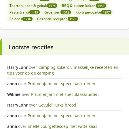
Taarten, koek & gebak
BBQ & buiten koken
1975
1434
Pasta & rijst
Groenten
Kip & gevogelte
1419
1312
1297
Salades
Gezonde recepten
1216
1178
Laatste reacties
HarryLohr
over
Camping koken: 5 makkelijke recepten en
tips voor op de camping
anna
over
Pruimenjam met speculaaskruiden
Wilmie
over
Pruimenjam met speculaaskruiden
HarryLohr
over
Gevuld Turks brood
anna
over
Pruimenjam met speculaaskruiden
anna
over
Snelle courgettesoep met witte kaas