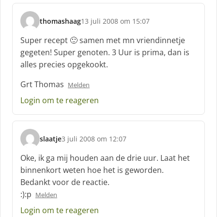
f
:
thomashaag
13 juli 2008 om 15:07
s
c
Super recept 🙂 samen met mn vriendinnetje
h
gegeten! Super genoten. 3 Uur is prima, dan is
r
alles precies opgekookt.
e
e
Grt Thomas
Melden
f
:
Login om te reageren
slaatje
3 juli 2008 om 12:07
s
c
Oke, ik ga mij houden aan de drie uur. Laat het
h
binnenkort weten hoe het is geworden.
r
Bedankt voor de reactie.
e
:):p
e
Melden
f
Login om te reageren
: