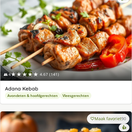
lek
ge
★★★★★
👥 4
4.67 (141)
Adana Kebab
Avondeten & hoofdgerechten
Vleesgerechten
Maak favoriet
90
👍