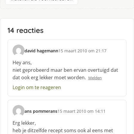
14 reacties
david hagemann
15 maart 2010 om 21:17
s
c
Hey ans,
h
niet geprobeerd maar ben ervan overtuigd dat
r
dat ook erg lekker moet worden.
Melden
e
e
Login om te reageren
f
:
ans pommerans
15 maart 2010 om 14:11
s
c
Erg lekker,
h
heb je ditzelfde recept soms ook al eens met
r