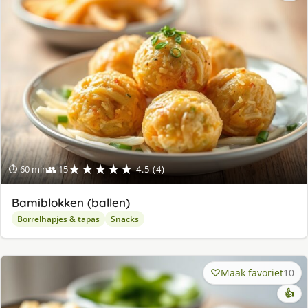
★★★★★
⏱ 60 min
👥 15
4.5 (4)
Bamiblokken (ballen)
Borrelhapjes & tapas
Snacks
Maak favoriet
10
👍