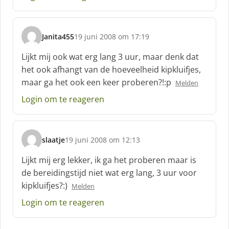
:
Janita455
19 juni 2008 om 17:19
s
c
Lijkt mij ook wat erg lang 3 uur, maar denk dat
h
het ook afhangt van de hoeveelheid kipkluifjes,
r
maar ga het ook een keer proberen?!:p
Melden
e
e
Login om te reageren
f
:
slaatje
19 juni 2008 om 12:13
s
c
Lijkt mij erg lekker, ik ga het proberen maar is
h
de bereidingstijd niet wat erg lang, 3 uur voor
r
kipkluifjes?:)
Melden
e
e
Login om te reageren
f
: