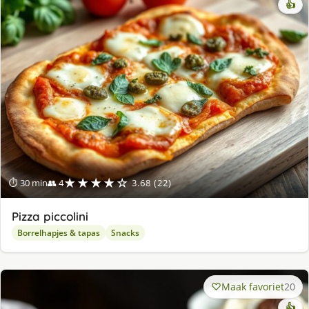
👍
★★★★☆
⏱ 30 min
👥 4
3.68 (22)
Pizza piccolini
Borrelhapjes & tapas
Snacks
Maak favoriet
20
👍