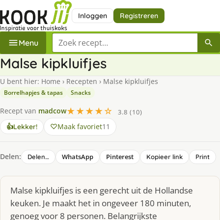
Inloggen
Registreren
Zoek een recept
Menu
Malse kipkluifjes
U bent hier:
Home
›
Recepten
›
Malse kipkluifjes
Borrelhapjes & tapas
Snacks
★★★★☆
Recept van
madcow
3.8 (10)
Maak favoriet
11
👍
Lekker!
Delen:
WhatsApp
Pinterest
Delen…
Kopieer link
Print
Malse kipkluifjes is een gerecht uit de Hollandse
keuken. Je maakt het in ongeveer 180 minuten,
genoeg voor 8 personen. Belangrijkste