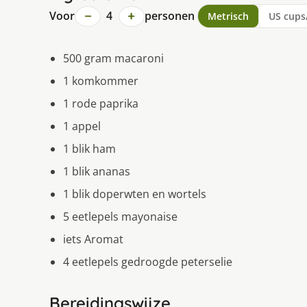
−
+
Voor
4
personen
Metrisch
US cups
500 gram macaroni
1 komkommer
1 rode paprika
1 appel
1 blik ham
1 blik ananas
1 blik doperwten en wortels
5 eetlepels mayonaise
iets Aromat
4 eetlepels gedroogde peterselie
Bereidingswijze