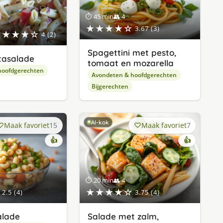
⏱ 45 min
👥 4
★★★★☆
3.67 (3)
★★★★☆
4 (2)
Spagettini met pesto,
tasalade
tomaat en mozarella
hoofdgerechten
Avondeten & hoofdgerechten
Bijgerechten
AI-kok
Maak favoriet
15
Maak favoriet
7
👍
👍
⏱ 20 min
👥 4
★★★★☆
2.5 (4)
3.75 (4)
alade
Salade met zalm,