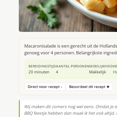
Macaronisalade is een gerecht uit de Holland
genoeg voor 4 personen. Belangrijkste ingre
BEREIDINGSTIJD
AANTAL PERSONEN
MOEILIJKHEID
K
20 minuten
4
Makkelijk
H
Direct naar recept ↓
Beoordeel dit recept ★
Wij maken dit zomers nog wel eens. Omdat je da
BBQ feestje hebben dan maak ik het ook altijd. 