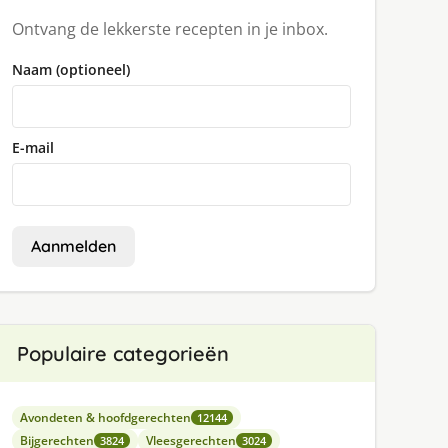
Ontvang de lekkerste recepten in je inbox.
Naam (optioneel)
E-mail
Aanmelden
Populaire categorieën
Avondeten & hoofdgerechten
12144
Bijgerechten
Vleesgerechten
3824
3024