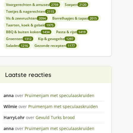
Voorgerechten & amuses
Soepen
2759
2120
Toetjes & nagerechten
2115
Vis & zeevruchten
Borrelhapjes & tapas
2094
2015
Taarten, koek & gebak
1975
BBQ & buiten koken
Pasta & rijst
1434
1419
Groenten
Kip & gevogelte
1312
1297
Salades
Gezonde recepten
1216
1177
Laatste reacties
anna
over
Pruimenjam met speculaaskruiden
Wilmie
over
Pruimenjam met speculaaskruiden
HarryLohr
over
Gevuld Turks brood
anna
over
Pruimenjam met speculaaskruiden