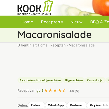
Home
Recepten
Nieuw
BBQ & Z
Macaronisalade
U bent hier:
Home
›
Recepten
›
Macaronisalade
Avondeten & hoofdgerechten
Bijgerechten
Pasta & rijst
★★★★☆
Recept van
gpl3
3.8 (5)
Delen:
WhatsApp
Pinterest
Delen…
Kopieer link