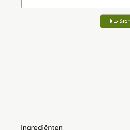
👩‍🍳 St
Ingrediënten