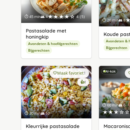
★★★★☆
⏱ 45 min
👥 4
4 (5)
⏱ 20 min
👥 8
Pastasalade met
Koude pas
honingkip
Avondeten & 
Avondeten & hoofdgerechten
Bijgerechten
Bijgerechten
AI-kok
Maak favoriet
1
keer
👍
1
lekker
gevonden
⏱ 60 min
👥 6
★★★☆☆
⏱ 30 min
👥 10
Kleurrijke pastasalade
Macaronis