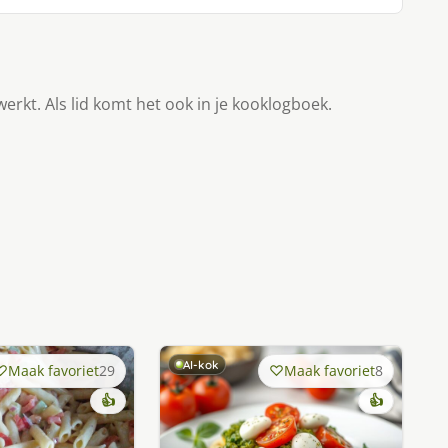
werkt. Als lid komt het ook in je kooklogboek.
AI-kok
Maak favoriet
29
Maak favoriet
8
👍
👍