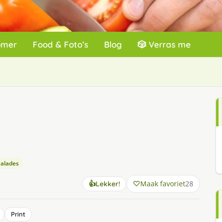
omer
Food & Foto’s
Blog
🎲 Verras me
Salades
Maak favoriet
28
👍
Lekker!
Print