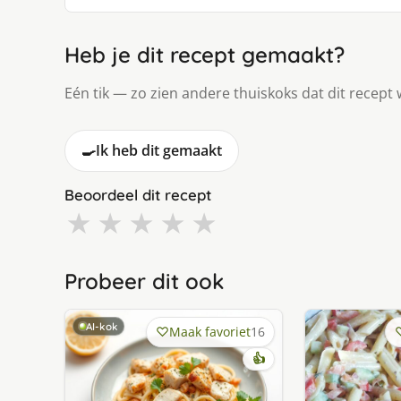
Heb je dit recept gemaakt?
Eén tik — zo zien andere thuiskoks dat dit recept 
🍳
Ik heb dit gemaakt
Beoordeel dit recept
★
★
★
★
★
Probeer dit ook
AI-kok
Maak favoriet
16
👍