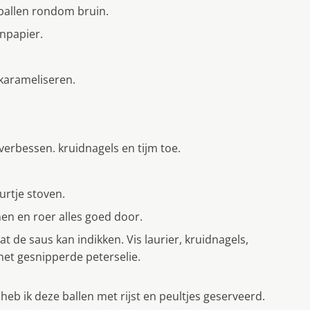
ballen rondom bruin.
enpapier.
 karameliseren.
everbessen. kruidnagels en tijm toe.
.
urtje stoven.
en en roer alles goed door.
 de saus kan indikken. Vis laurier, kruidnagels,
met gesnipperde peterselie.
eb ik deze ballen met rijst en peultjes geserveerd.