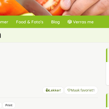
omer
Food & Foto’s
Blog
🎲 Verras me
n
Maak favoriet
1
👍
Lekker!
Print