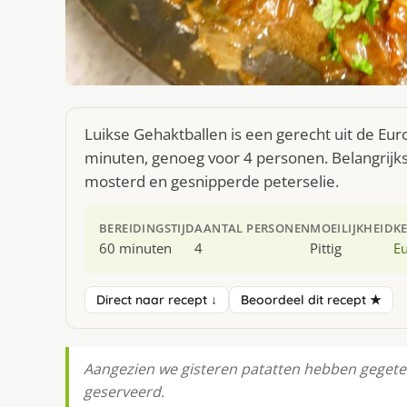
Luikse Gehaktballen is een gerecht uit de Eu
minuten, genoeg voor 4 personen. Belangrijks
mosterd en gesnipperde peterselie.
BEREIDINGSTIJD
AANTAL PERSONEN
MOEILIJKHEID
K
60 minuten
4
Pittig
E
Direct naar recept ↓
Beoordeel dit recept ★
Aangezien we gisteren patatten hebben gegeten ,
geserveerd.