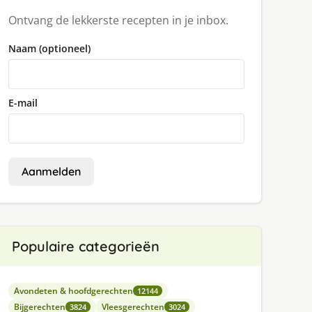
Ontvang de lekkerste recepten in je inbox.
Naam (optioneel)
E-mail
Aanmelden
Populaire categorieën
Avondeten & hoofdgerechten
12144
Bijgerechten
Vleesgerechten
3824
3024