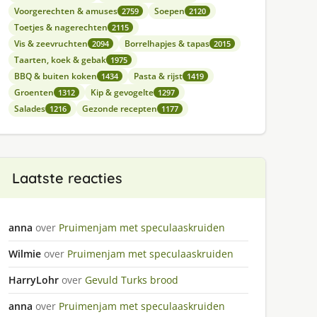
Voorgerechten & amuses
Soepen
2759
2120
Toetjes & nagerechten
2115
Vis & zeevruchten
Borrelhapjes & tapas
2094
2015
Taarten, koek & gebak
1975
BBQ & buiten koken
Pasta & rijst
1434
1419
Groenten
Kip & gevogelte
1312
1297
Salades
Gezonde recepten
1216
1177
Laatste reacties
anna
over
Pruimenjam met speculaaskruiden
Wilmie
over
Pruimenjam met speculaaskruiden
HarryLohr
over
Gevuld Turks brood
anna
over
Pruimenjam met speculaaskruiden