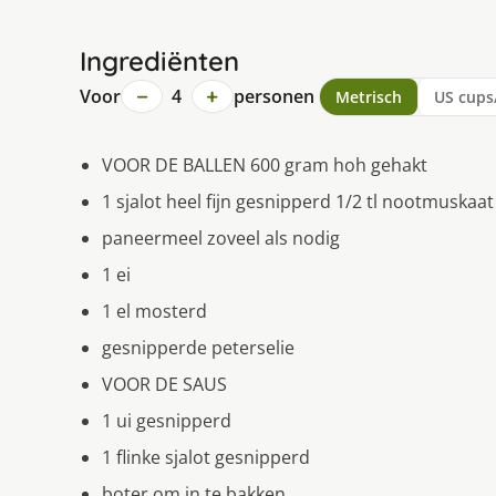
Ingrediënten
−
+
Voor
4
personen
Metrisch
US cups
VOOR DE BALLEN 600 gram hoh gehakt
1 sjalot heel fijn gesnipperd 1/2 tl nootmuskaat
paneermeel zoveel als nodig
1 ei
1 el mosterd
gesnipperde peterselie
VOOR DE SAUS
1 ui gesnipperd
1 flinke sjalot gesnipperd
boter om in te bakken