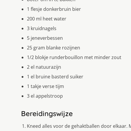
1 flesje donkerbruin bier
200 ml heet water
3 kruidnagels
5 jeneverbessen
25 gram blanke rozijnen
1/2 blokje runderbouillon met minder zout
2 el natuurazijn
1 el bruine basterd suiker
1 takje verse tijm
3 el appelstroop
Bereidingswijze
Kneed alles voor de gehaktballen door elkaar. M