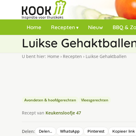
Home
Recepten
Nieuw
BBQ & Z
Luikse Gehaktballe
U bent hier:
Home
›
Recepten
›
Luikse Gehaktballen
Avondeten & hoofdgerechten
Vleesgerechten
Recept van
Keukensloofje 47
Delen:
WhatsApp
Pinterest
Delen…
Kopieer link